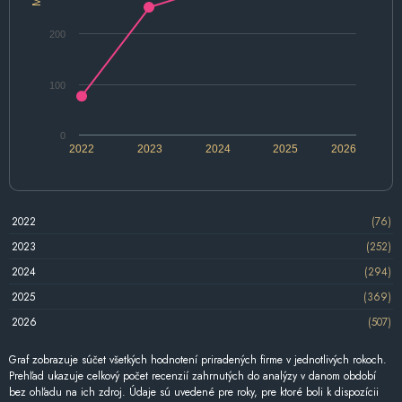
200
100
0
2022
2023
2024
2025
2026
2022
(76)
2023
(252)
2024
(294)
2025
(369)
2026
(507)
Graf zobrazuje súčet všetkých hodnotení priradených firme v jednotlivých rokoch.
Prehľad ukazuje celkový počet recenzií zahrnutých do analýzy v danom období
bez ohľadu na ich zdroj. Údaje sú uvedené pre roky, pre ktoré boli k dispozícii