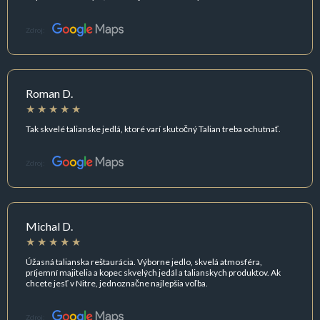
Zdroj:
Roman D.
Tak skvelé talianske jedlá, ktoré varí skutočný Talian treba ochutnať.
Zdroj:
Michal D.
Úžasná talianska reštaurácia. Výborne jedlo, skvelá atmosféra,
príjemní majitelia a kopec skvelých jedál a talianskych produktov. Ak
chcete jesť v Nitre, jednoznačne najlepšia voľba.
Zdroj: