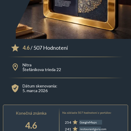
4.6
/ 507 Hodnotení
Nitra
Štefánikova trieda 22
Dátum skenovania:
5. marca 2026
Konečná známka
Na základe 507 hodnotení z portálov:
4.6
254
GoogleMaps
241
restaurantguru.com