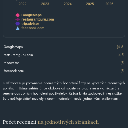
2022
2023
2024
2025
2026
GoogleMaps
restaurantguru.com
tripadvisor
facebook.com
GoogleMaps
(4.6)
restaurantguru.com
(4.5)
tripadvisor
(5)
facebook.com
(5)
Graf zobrazuje porovnanie priemerných hodnotení firmy na vybraných recenzných
portáloch. Údaje zahŕňajú iba obdobie od spustenia programu a vychádzajú z
verejne dostupných hodnotení používateľov. Každá krivka zodpovedá inej službe,
čo umožňuje vidieť rozdiely v úrovni hodnotení medzi jednotlivými platformami.
Počet recenzií
na jednotlivých stránkach