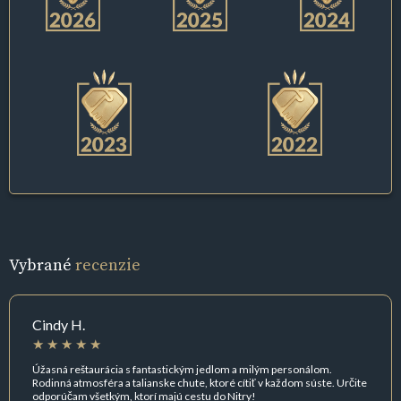
Vybrané
recenzie
Cindy H.
Úžasná reštaurácia s fantastickým jedlom a milým personálom.
Rodinná atmosféra a talianske chute, ktoré cítiť v každom súste. Určite
odporúčam všetkým, ktorí majú cestu do Nitry!