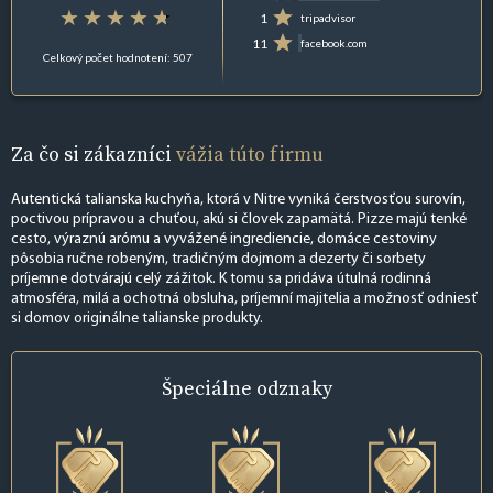
1
tripadvisor
11
facebook.com
Celkový počet hodnotení: 507
Za čo si zákazníci
vážia túto firmu
Autentická talianska kuchyňa, ktorá v Nitre vyniká čerstvosťou surovín,
poctivou prípravou a chuťou, akú si človek zapamätá. Pizze majú tenké
cesto, výraznú arómu a vyvážené ingrediencie, domáce cestoviny
pôsobia ručne robeným, tradičným dojmom a dezerty či sorbety
príjemne dotvárajú celý zážitok. K tomu sa pridáva útulná rodinná
atmosféra, milá a ochotná obsluha, príjemní majitelia a možnosť odniesť
si domov originálne talianske produkty.
Špeciálne
odznaky