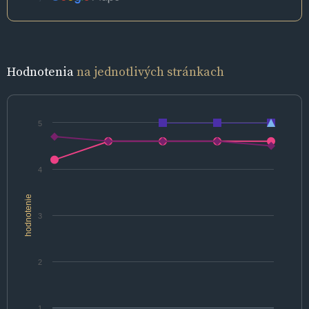
Hodnotenia
na jednotlivých stránkach
5
4
hodnotenie
3
2
1