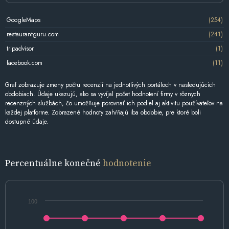
GoogleMaps
(254)
restaurantguru.com
(241)
tripadvisor
(1)
facebook.com
(11)
Graf zobrazuje zmeny počtu recenzií na jednotlivých portáloch v nasledujúcich
obdobiach. Údaje ukazujú, ako sa vyvíjal počet hodnotení firmy v rôznych
recenzných službách, čo umožňuje porovnať ich podiel aj aktivitu používateľov na
každej platforme. Zobrazené hodnoty zahŕňajú iba obdobie, pre ktoré boli
dostupné údaje.
Percentuálne konečné
hodnotenie
100