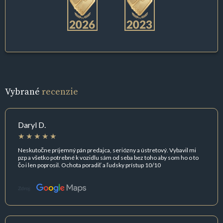
Vybrané
recenzie
Daryl D.
Neskutočne príjemný pán predajca, seriózny a ústretový. Vybavil mi
pzp a všetko potrebné k vozidlu sám od seba bez toho aby som ho o to
čo i len poprosil. Ochota poradiť a ľudsky prístup 10/10
Zdroj: