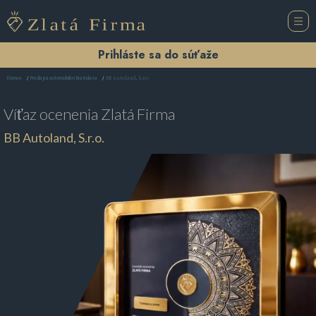
Prihláste sa do súťaže
BB Autoland, S.r.o.
Domov
Predajca automobilov Bratislava
Víťaz ocenenia
Zlatá Firma
BB Autoland, S.r.o.