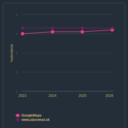
5
4
hodnotenie
3
2
1
2023
2024
2025
2026
GoogleMaps
www.zlavomat.sk