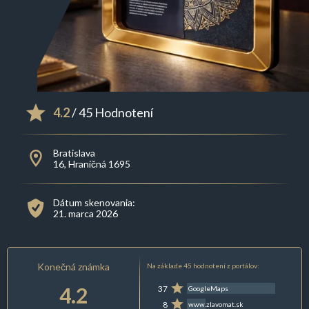
4.2
/ 45 Hodnotení
Bratislava
16, Hraničná 1695
Dátum skenovania:
21. marca 2026
Konečná známka
Na základe 45 hodnotení z portálov:
4.2
37
GoogleMaps
8
www.zlavomat.sk