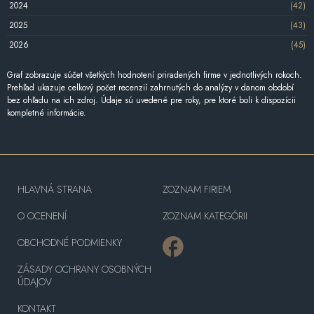
2024
(42)
2025
(43)
2026
(45)
Graf zobrazuje súčet všetkých hodnotení priradených firme v jednotlivých rokoch.
Prehľad ukazuje celkový počet recenzií zahrnutých do analýzy v danom období
bez ohľadu na ich zdroj. Údaje sú uvedené pre roky, pre ktoré boli k dispozícii
kompletné informácie.
HLAVNÁ STRANA
ZOZNAM FIRIEM
O OCENENÍ
ZOZNAM KATEGÓRII
OBCHODNÉ PODMIENKY
ZÁSADY OCHRANY OSOBNÝCH
ÚDAJOV
KONTAKT