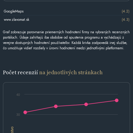
GoogleMaps
(4.2)
www.zlavomat.sk
(4.3)
Graf zobrazuje porovnanie priemerných hodnotení firmy na vybraných recenzných
portáloch. Údaje zahŕňajú iba obdobie od spustenia programu a vychádzajú z
verejne dostupných hodnotení používateľov. Každá krivka zodpovedá inej službe,
čo umožňuje vidieť rozdiely v úrovni hodnotení medzi jednotlivými platformami.
Počet recenzií
na jednotlivých stránkach
40
30