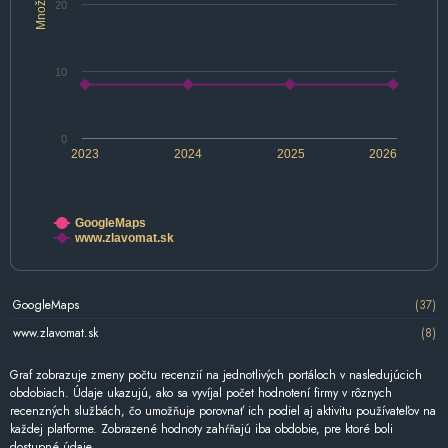
Množstvo
20
10
0
2023
2024
2025
2026
GoogleMaps
www.zlavomat.sk
GoogleMaps
(37)
www.zlavomat.sk
(8)
Graf zobrazuje zmeny počtu recenzií na jednotlivých portáloch v nasledujúcich
obdobiach. Údaje ukazujú, ako sa vyvíjal počet hodnotení firmy v rôznych
recenzných službách, čo umožňuje porovnať ich podiel aj aktivitu používateľov na
každej platforme. Zobrazené hodnoty zahŕňajú iba obdobie, pre ktoré boli
dostupné údaje.