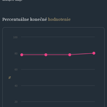
Percentuálne konečné
hodnotenie
100
80
60
%
40
20