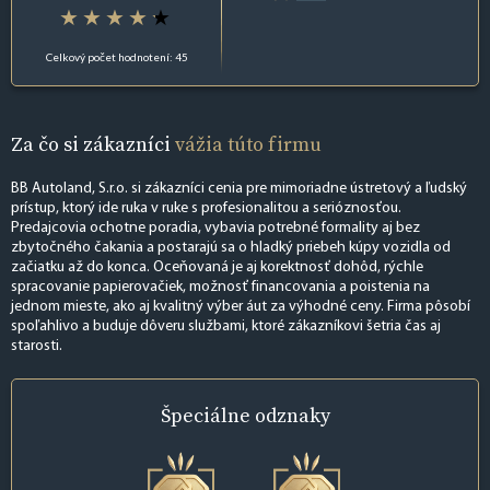
Celkový počet hodnotení: 45
Za čo si zákazníci
vážia túto firmu
BB Autoland, S.r.o. si zákazníci cenia pre mimoriadne ústretový a ľudský
prístup, ktorý ide ruka v ruke s profesionalitou a serióznosťou.
Predajcovia ochotne poradia, vybavia potrebné formality aj bez
zbytočného čakania a postarajú sa o hladký priebeh kúpy vozidla od
začiatku až do konca. Oceňovaná je aj korektnosť dohôd, rýchle
spracovanie papierovačiek, možnosť financovania a poistenia na
jednom mieste, ako aj kvalitný výber áut za výhodné ceny. Firma pôsobí
spoľahlivo a buduje dôveru službami, ktoré zákazníkovi šetria čas aj
starosti.
Špeciálne
odznaky