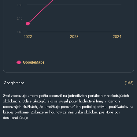
150
145
140
2022
2023
2024
GoogleMaps
GoogleMaps
(165)
Graf zobrazuje zmeny počtu recenzií na jednotlivých portáloch v nasledujúcich
obdobiach. Údaje ukazujú, ako sa vyvíjal počet hodnotení firmy v rôznych
recenzných službách, čo umožňuje porovnať ich podiel aj aktivitu používateľov na
každej platforme. Zobrazené hodnoty zahŕňajú iba obdobie, pre ktoré boli
dostupné údaje.