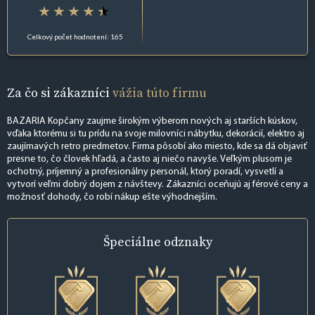
Celkový počet hodnotení: 165
Za čo si zákazníci
vážia túto firmu
BAZARIA Kopčany zaujme širokým výberom nových aj starších kúskov,
vďaka ktorému si tu prídu na svoje milovníci nábytku, dekorácií, elektro aj
zaujímavých retro predmetov. Firma pôsobí ako miesto, kde sa dá objaviť
presne to, čo človek hľadá, a často aj niečo navyše. Veľkým plusom je
ochotný, príjemný a profesionálny personál, ktorý poradí, vysvetlí a
vytvorí veľmi dobrý dojem z návštevy. Zákazníci oceňujú aj férové ceny a
možnosť dohody, čo robí nákup ešte výhodnejším.
Špeciálne
odznaky