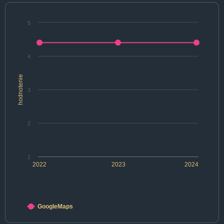
5
4
hodnotenie
3
2
1
2022
2023
2024
GoogleMaps