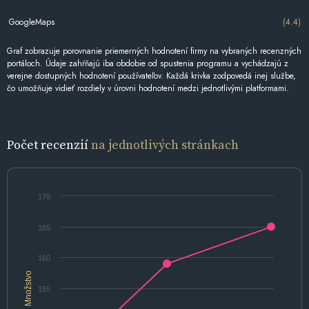
GoogleMaps
(4.4)
Graf zobrazuje porovnanie priemerných hodnotení firmy na vybraných recenzných
portáloch. Údaje zahŕňajú iba obdobie od spustenia programu a vychádzajú z
verejne dostupných hodnotení používateľov. Každá krivka zodpovedá inej službe,
čo umožňuje vidieť rozdiely v úrovni hodnotení medzi jednotlivými platformami.
Počet recenzií
na jednotlivých stránkach
170
165
160
Množstvo
155