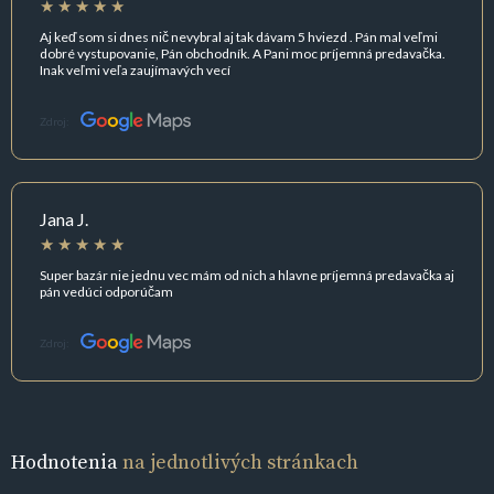
Aj keď som si dnes nič nevybral aj tak dávam 5 hviezd . Pán mal veľmi
dobré vystupovanie, Pán obchodník. A Pani moc príjemná predavačka.
Inak veľmi veľa zaujímavých vecí
Zdroj:
Jana J.
Super bazár nie jednu vec mám od nich a hlavne príjemná predavačka aj
pán vedúci odporúčam
Zdroj:
Hodnotenia
na jednotlivých stránkach