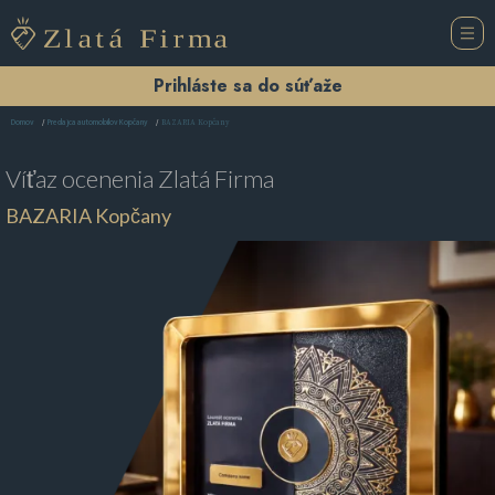
Prihláste sa do súťaže
BAZARIA Kopčany
Domov
Predajca automobilov Kopčany
Víťaz ocenenia
Zlatá Firma
BAZARIA Kopčany