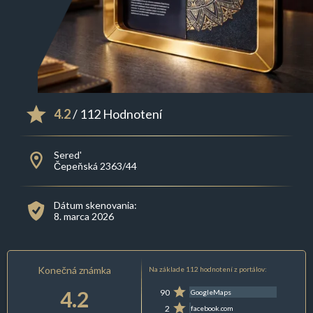
4.2
/ 112 Hodnotení
Sered'
Čepeňská 2363/44
Dátum skenovania:
8. marca 2026
Konečná známka
Na základe 112 hodnotení z portálov:
4.2
90
GoogleMaps
2
facebook.com