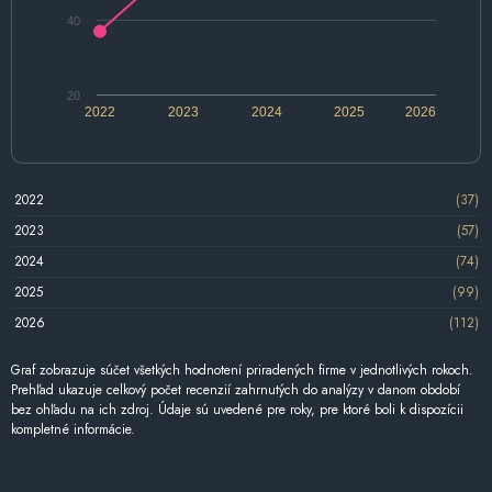
40
20
2022
2023
2024
2025
2026
2022
(37)
2023
(57)
2024
(74)
2025
(99)
2026
(112)
Graf zobrazuje súčet všetkých hodnotení priradených firme v jednotlivých rokoch.
Prehľad ukazuje celkový počet recenzií zahrnutých do analýzy v danom období
bez ohľadu na ich zdroj. Údaje sú uvedené pre roky, pre ktoré boli k dispozícii
kompletné informácie.