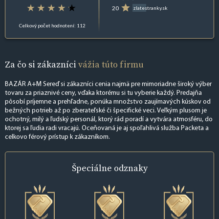
20
zlatestranky.sk
Celkový počet hodnotení: 112
Za čo si zákazníci
vážia túto firmu
BAZÁR A+M Sereď si zákazníci cenia najmä pre mimoriadne široký výber
tovaru za priaznivé ceny, vďaka ktorému si tu vyberie každý. Predajňa
pôsobí príjemne a prehľadne, ponúka množstvo zaujímavých kúskov od
bežných potrieb až po zberateľské či špecifické veci. Veľkým plusom je
ochotný, milý a ľudský personál, ktorý rád poradí a vytvára atmosféru, do
ktorej sa ľudia radi vracajú. Oceňovaná je aj spoľahlivá služba Packeta a
celkovo férový prístup k zákazníkom.
Špeciálne
odznaky