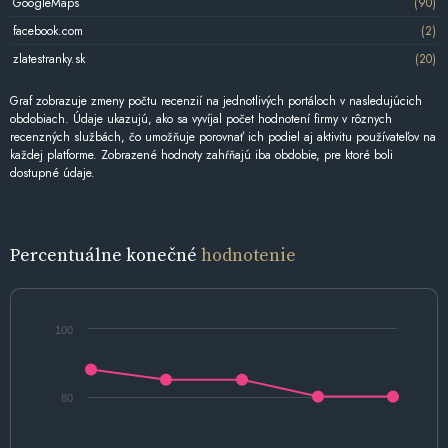
GoogleMaps
(90)
facebook.com
(2)
zlatestranky.sk
(20)
Graf zobrazuje zmeny počtu recenzií na jednotlivých portáloch v nasledujúcich
obdobiach. Údaje ukazujú, ako sa vyvíjal počet hodnotení firmy v rôznych
recenzných službách, čo umožňuje porovnať ich podiel aj aktivitu používateľov na
každej platforme. Zobrazené hodnoty zahŕňajú iba obdobie, pre ktoré boli
dostupné údaje.
Percentuálne konečné
hodnotenie
100
80