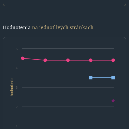
Hodnotenia
na jednotlivých stránkach
5
4
hodnotenie
3
2
1