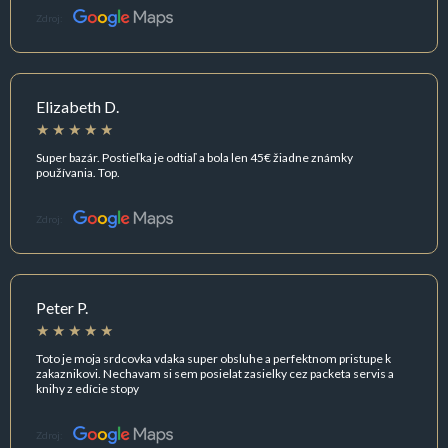
Zdroj:
Elizabeth D.
Super bazár. Postieľka je odtiaľ a bola len 45€ žiadne známky
používania. Top.
Zdroj:
Peter P.
Toto je moja srdcovka vdaka super obsluhe a perfektnom pristupe k
zakaznikovi. Nechavam si sem posielat zasielky cez packeta servis a
knihy z edície stopy
Zdroj: