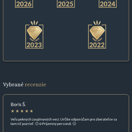
Vybrané
recenzie
Boris Š.
Veľa pekných zaujímavých vecí. Určite odporúčam pre zberateľov sa
tam ísť pozrieť. 🙂☺️Príjemný personál. 🙂