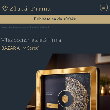
Prihláste sa do súťaže
BAZÁR A+M Sereď
Domov
Predajca automobilov Sereď
Víťaz ocenenia
Zlatá Firma
BAZÁR A+M Sereď