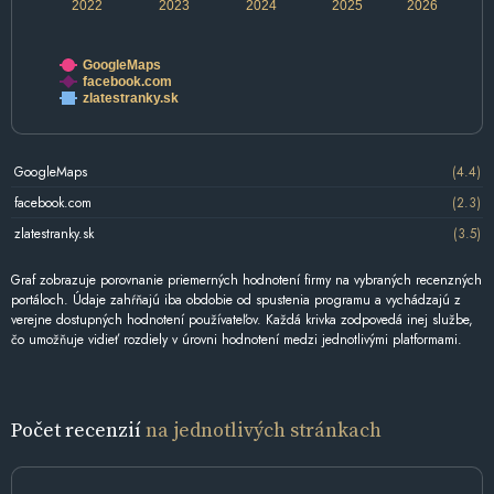
2022
2023
2024
2025
2026
GoogleMaps
facebook.com
zlatestranky.sk
GoogleMaps
(4.4)
facebook.com
(2.3)
zlatestranky.sk
(3.5)
Graf zobrazuje porovnanie priemerných hodnotení firmy na vybraných recenzných
portáloch. Údaje zahŕňajú iba obdobie od spustenia programu a vychádzajú z
verejne dostupných hodnotení používateľov. Každá krivka zodpovedá inej službe,
čo umožňuje vidieť rozdiely v úrovni hodnotení medzi jednotlivými platformami.
Počet recenzií
na jednotlivých stránkach