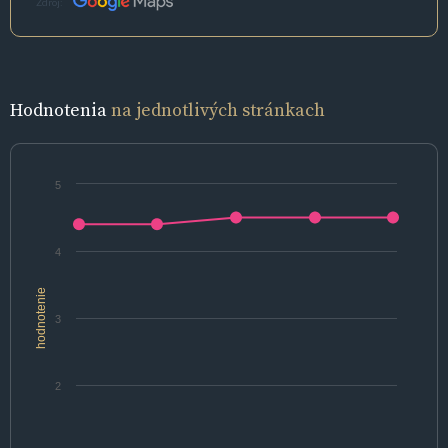
Zdroj:
Hodnotenia
na jednotlivých stránkach
5
4
hodnotenie
3
2