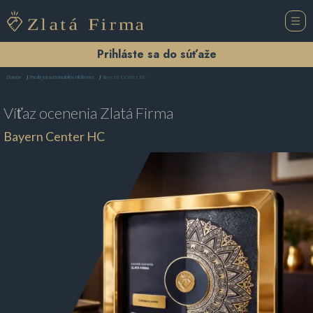
Prihláste sa do súťaže
Bayern Center HC
Domov
Predajca automobilov Hlohovec
Víťaz ocenenia
Zlatá Firma
Bayern Center HC