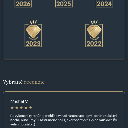
Vybrané
recenzie
Michal V.
Po vykonaní garančnej prehliadky nad rámec spokojný - pán Kekelák mi
nechal auto umyť. Odstránené boli aj skoro všetky fľaky po muškách čo
veľmi potešilo. :)