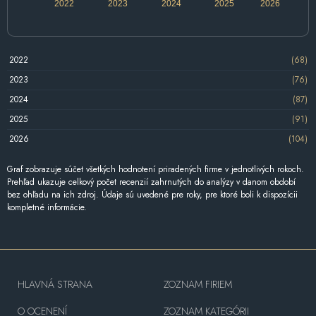
2022
2023
2024
2025
2026
2022
(68)
2023
(76)
2024
(87)
2025
(91)
2026
(104)
Graf zobrazuje súčet všetkých hodnotení priradených firme v jednotlivých rokoch.
Prehľad ukazuje celkový počet recenzií zahrnutých do analýzy v danom období
bez ohľadu na ich zdroj. Údaje sú uvedené pre roky, pre ktoré boli k dispozícii
kompletné informácie.
HLAVNÁ STRANA
ZOZNAM FIRIEM
O OCENENÍ
ZOZNAM KATEGÓRII