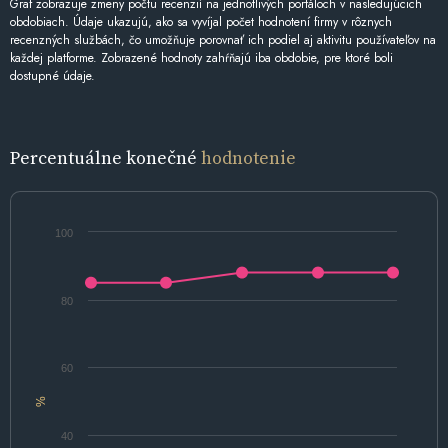
Graf zobrazuje zmeny počtu recenzií na jednotlivých portáloch v nasledujúcich
obdobiach. Údaje ukazujú, ako sa vyvíjal počet hodnotení firmy v rôznych
recenzných službách, čo umožňuje porovnať ich podiel aj aktivitu používateľov na
každej platforme. Zobrazené hodnoty zahŕňajú iba obdobie, pre ktoré boli
dostupné údaje.
Percentuálne konečné
hodnotenie
100
80
60
%
40