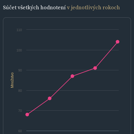
Súčet všetkých hodnotení
v jednotlivých rokoch
110
100
90
Množstvo
80
70
60