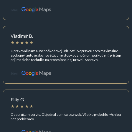
Zdroj:
Vladimír B.
Opravovali nám auto po škodovej udalosti. S opravou som maximálne
spokojný, auto je ako nové žiadne stopy po značnom poškodení, prístup
prijímacieho technika na profesionálnej úrovni. Sopravou
Zdroj:
Filip G.
Odporúčam servis. Objednal som sa cez web. Všetko prebehlo rýchlo a
bez problémov.