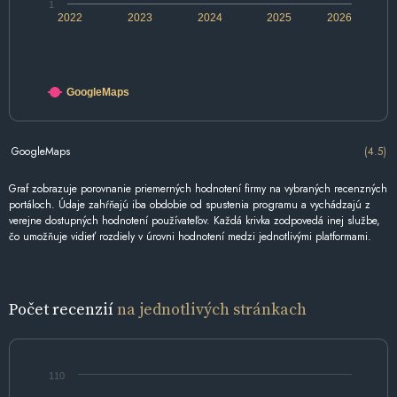
1
2022
2023
2024
2025
2026
GoogleMaps
GoogleMaps
(4.5)
Graf zobrazuje porovnanie priemerných hodnotení firmy na vybraných recenzných
portáloch. Údaje zahŕňajú iba obdobie od spustenia programu a vychádzajú z
verejne dostupných hodnotení používateľov. Každá krivka zodpovedá inej službe,
čo umožňuje vidieť rozdiely v úrovni hodnotení medzi jednotlivými platformami.
Počet recenzií
na jednotlivých stránkach
110