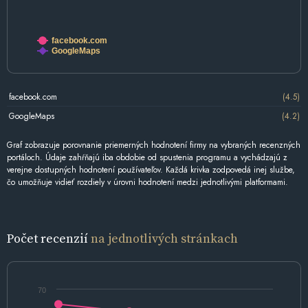
facebook.com
GoogleMaps
facebook.com
(4.5)
GoogleMaps
(4.2)
Graf zobrazuje porovnanie priemerných hodnotení firmy na vybraných recenzných
portáloch. Údaje zahŕňajú iba obdobie od spustenia programu a vychádzajú z
verejne dostupných hodnotení používateľov. Každá krivka zodpovedá inej službe,
čo umožňuje vidieť rozdiely v úrovni hodnotení medzi jednotlivými platformami.
Počet recenzií
na jednotlivých stránkach
70