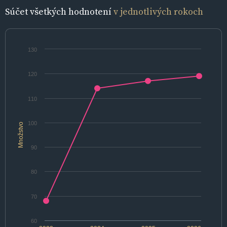
Súčet všetkých hodnotení
v jednotlivých rokoch
130
120
110
100
Množstvo
90
80
70
60