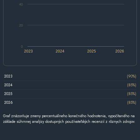
40
20
0
2023
2024
2025
2026
2023
(90%)
2024
(85%)
2025
(85%)
2026
(85%)
Graf znázorňuje zmeny percentuálneho konečného hodnotenia, vypočítaného na
základe súhrnnej analýzy dostupných používateľských recenzií z rôznych zdrojov.