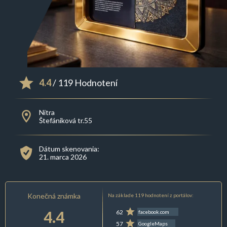
4.4
/ 119 Hodnotení
Nitra
Štefániková tr.55
Dátum skenovania:
21. marca 2026
Konečná známka
Na základe 119 hodnotení z portálov:
4.4
62
facebook.com
57
GoogleMaps