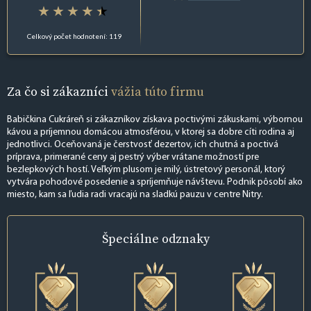
Celkový počet hodnotení: 119
Za čo si zákazníci
vážia túto firmu
Babičkina Cukráreň si zákazníkov získava poctivými zákuskami, výbornou
kávou a príjemnou domácou atmosférou, v ktorej sa dobre cíti rodina aj
jednotlivci. Oceňovaná je čerstvosť dezertov, ich chutná a poctivá
príprava, primerané ceny aj pestrý výber vrátane možností pre
bezlepkových hostí. Veľkým plusom je milý, ústretový personál, ktorý
vytvára pohodové posedenie a spríjemňuje návštevu. Podnik pôsobí ako
miesto, kam sa ľudia radi vracajú na sladkú pauzu v centre Nitry.
Špeciálne
odznaky