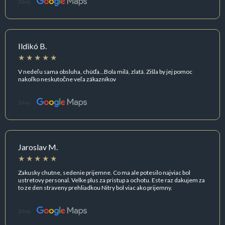
Zdroj:
Ildikó B.
V nedeľu sama obsluha, chúďa...Bola milá, zlatá. Zišla by jej pomoc
nakoľko neskutočne veľa zákazníkov
Zdroj:
Jaroslav M.
Zakusky chutne, sedenie prijemne. Co ma ale potesilo najviac bol
ustretovy personal. Velke plus za pristup a ochotu. Este raz dakujem za
to ze den straveny prehliadkou Nitry bol viac ako prijemny.
Zdroj: