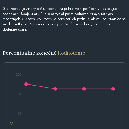
Graf zobrazuje zmeny počtu recenzií na jednotlivých portáloch v nasledujúcich
obdobiach. Údaje ukazujú, ako sa vyvíjal počet hodnotení firmy v rôznych
recenzných službách, čo umožňuje porovnať ich podiel aj aktivitu používateľov na
každej platforme. Zobrazené hodnoty zahŕňajú iba obdobie, pre ktoré boli
dostupné údaje.
Percentuálne konečné
hodnotenie
100
80
60
%