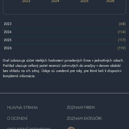
2023
2024
2025
2026
2023
(68)
2024
(114)
2025
(117)
2026
(119)
Graf zobrazuje súčet všetkých hodnotení priradených firme v jednotlivých rokoch.
Prehľad ukazuje celkový počet recenzií zahrnutých do analýzy v danom období
bez ohľadu na ich zdroj. Údaje sú uvedené pre roky, pre ktoré boli k dispozícii
kompletné informácie.
HLAVNÁ STRANA
ZOZNAM FIRIEM
O OCENENÍ
ZOZNAM KATEGÓRII