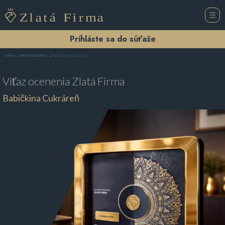
Prihláste sa do súťaže
Babičkina Cukráreň
Domov
Reštaurácia Nitra
Víťaz ocenenia
Zlatá Firma
Babičkina Cukráreň