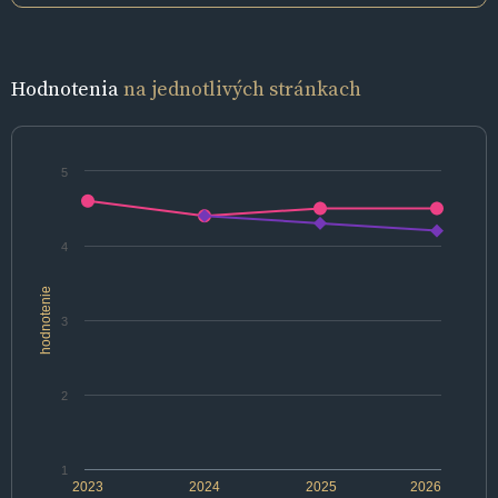
Hodnotenia
na jednotlivých stránkach
5
4
hodnotenie
3
2
1
2023
2024
2025
2026