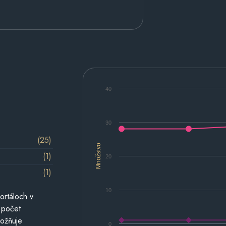
40
30
(25)
Množstvo
(1)
20
(1)
10
ortáloch v
 počet
možňuje
0