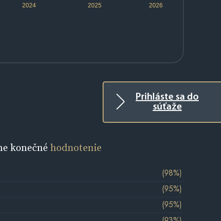
2024
2025
2026
Prihláste sa do
súťaže
ne konečné
hodnotenie
(98%)
(95%)
(95%)
(93%)