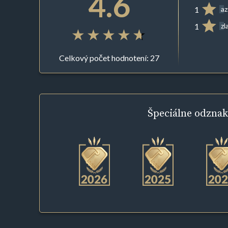
4.6
1
az
1
zl
Celkový počet hodnotení: 27
Špeciálne
odznak