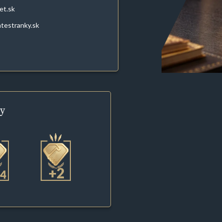
et.sk
atestranky.sk
y
+2