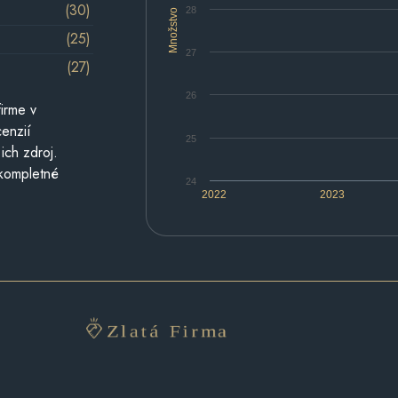
(30)
28
Množstvo
(25)
27
(27)
26
irme v
cenzií
25
ich zdroj.
 kompletné
24
2022
2023