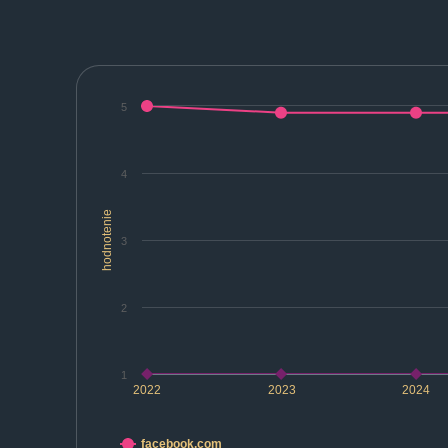
5
4
hodnotenie
3
2
1
2022
2023
2024
facebook.com