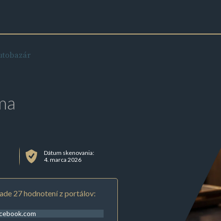
utobazár
ma
Dátum skenovania:
4. marca 2026
ade 27 hodnotení z portálov:
acebook.com