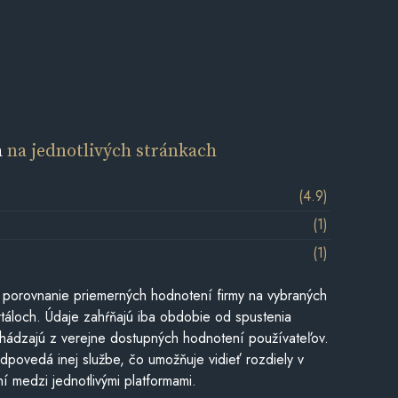
a
na jednotlivých stránkach
(4.9)
(1)
(1)
 porovnanie priemerných hodnotení firmy na vybraných
táloch. Údaje zahŕňajú iba obdobie od spustenia
hádzajú z verejne dostupných hodnotení používateľov.
dpovedá inej službe, čo umožňuje vidieť rozdiely v
í medzi jednotlivými platformami.