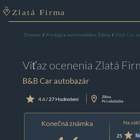
B&B Car a
Domov
Predajca automobilov Žilina
Víťaz ocenenia
Zlatá Fir
B&B Car autobazár
Zilina
4.6
/ 27 Hodnotení
Pri celulózke
Konečná známka
Na zákl
25
f