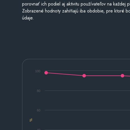
porovnať ich podiel aj aktivitu používateľov na každej p
Zobrazené hodnoty zahŕňajú iba obdobie, pre ktoré bo
údaje.
100
80
60
%