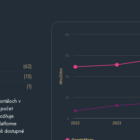
80
60
(62)
Množstvo
(15)
40
(1)
20
ortáloch v
 počet
možňuje
0
latforme.
2022
2023
li dostupné