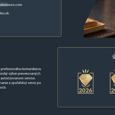
evieweuro.com
lex.sk
Š
, profesionálnu komunikáciu
 široký výber preverovaných
 autorizovanom servise.
nanie a spoľahlivý servis po
osti.