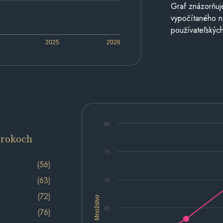
Graf znázorňuj
vypočítaného n
používateľských
2025
2026
80
 rokoch
75
(56)
(63)
70
(72)
Množstvo
65
(76)