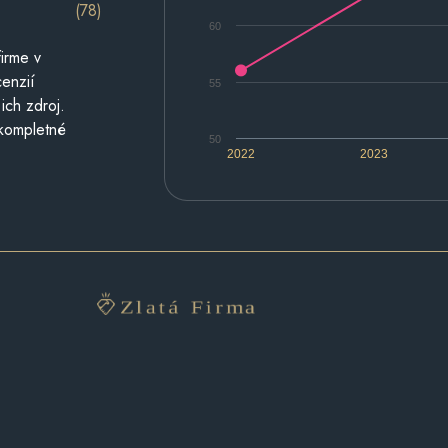
(78)
60
irme v
cenzií
55
ich zdroj.
 kompletné
50
2022
2023