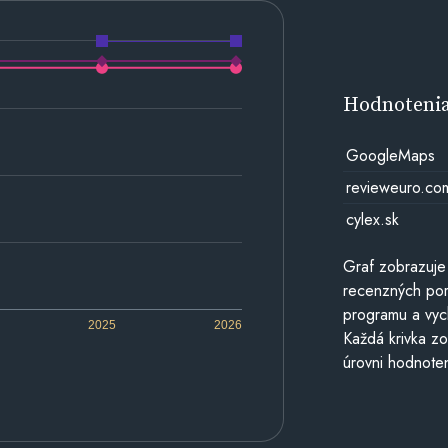
Hodnoteni
GoogleMaps
revieweuro.co
cylex.sk
Graf zobrazuje
recenzných por
programu a vyc
2025
2026
Každá krivka zo
úrovni hodnoten