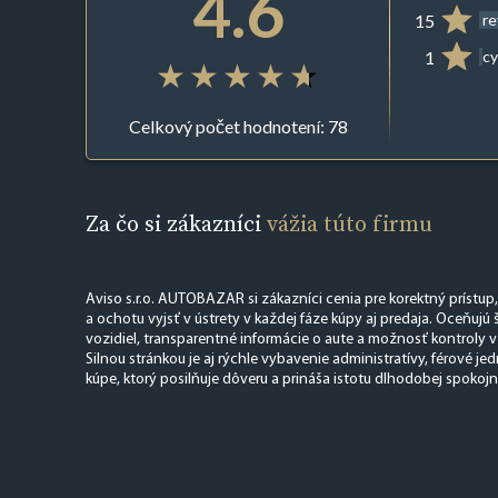
4.6
15
r
1
cy
Celkový počet hodnotení: 78
Za čo si zákazníci
vážia túto firmu
Aviso s.r.o. AUTOBAZAR si zákazníci cenia pre korektný prístup
a ochotu vyjsť v ústrety v každej fáze kúpy aj predaja. Oceňujú
vozidiel, transparentné informácie o aute a možnosť kontroly v
Silnou stránkou je aj rýchle vybavenie administratívy, férové jed
kúpe, ktorý posilňuje dôveru a prináša istotu dlhodobej spokojn