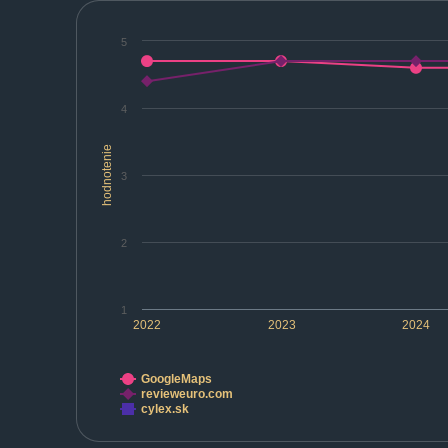
5
4
hodnotenie
3
2
1
2022
2023
2024
GoogleMaps
revieweuro.com
cylex.sk