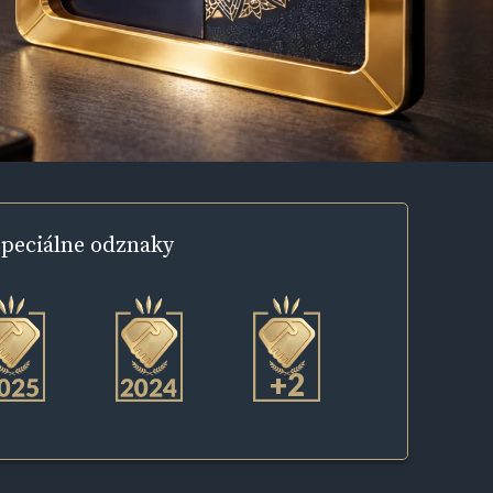
peciálne
odznaky
+2