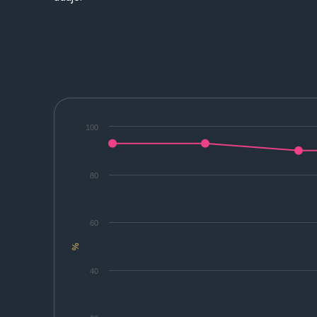
100
80
60
%
40