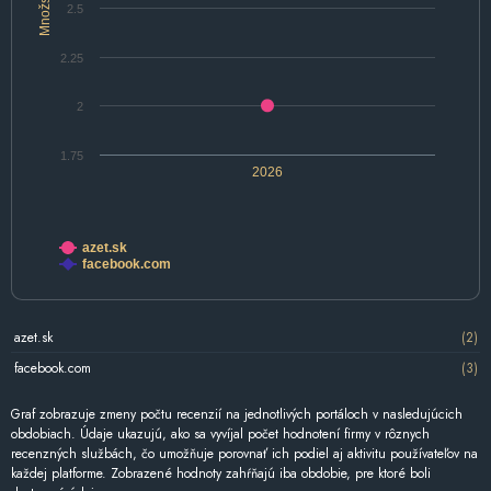
Množstvo
2.5
2.25
2
1.75
2026
azet.sk
facebook.com
azet.sk
(2)
facebook.com
(3)
Graf zobrazuje zmeny počtu recenzií na jednotlivých portáloch v nasledujúcich
obdobiach. Údaje ukazujú, ako sa vyvíjal počet hodnotení firmy v rôznych
recenzných službách, čo umožňuje porovnať ich podiel aj aktivitu používateľov na
každej platforme. Zobrazené hodnoty zahŕňajú iba obdobie, pre ktoré boli