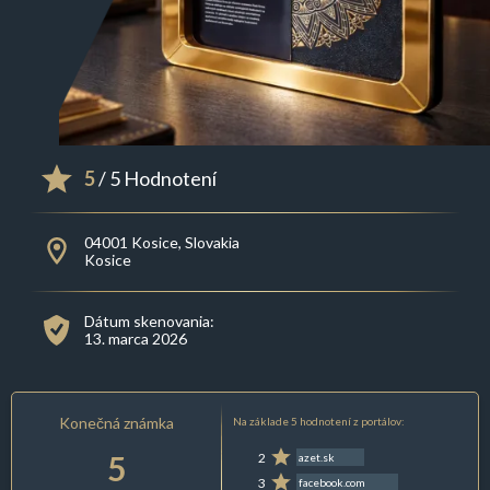
5
/ 5 Hodnotení
04001 Kosice, Slovakia
Kosice
Dátum skenovania:
13. marca 2026
Konečná známka
Na základe 5 hodnotení z portálov:
5
2
azet.sk
3
facebook.com