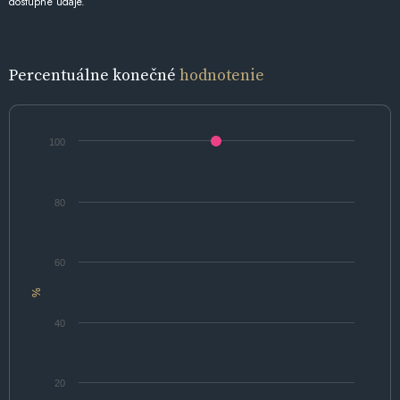
dostupné údaje.
Percentuálne konečné
hodnotenie
100
80
60
%
40
20