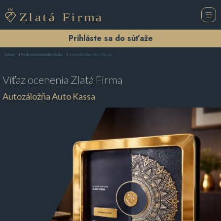
Prihláste sa do súťaže
Autozáložňa Auto Kassa
Domov
Predajca automobilov Košice
Víťaz ocenenia
Zlatá Firma
Autozáložňa Auto Kassa