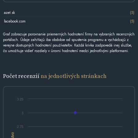
azet.sk
(5)
facebook.com
(5)
Graf zobrazuje porovnanie priemerných hodnotení firmy na vybraných recenzných
portáloch. Údaje zahŕňajú iba obdobie od spustenia programu a vychádzajú z
verejne dostupných hodnotení používateľov. Každá krivka zodpovedá inej službe,
čo umožňuje vidieť rozdiely v úrovni hodnotení medzi jednotlivými platformami.
Počet recenzií
na jednotlivých stránkach
3.25
3
2.75