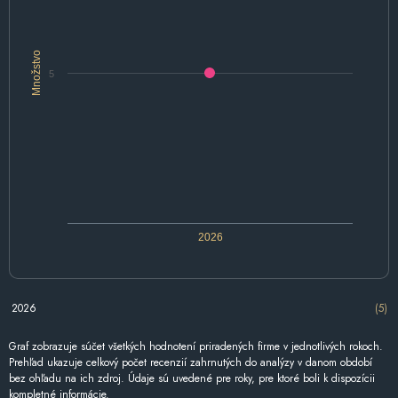
Množstvo
5
2026
2026
(5)
Graf zobrazuje súčet všetkých hodnotení priradených firme v jednotlivých rokoch.
Prehľad ukazuje celkový počet recenzií zahrnutých do analýzy v danom období
bez ohľadu na ich zdroj. Údaje sú uvedené pre roky, pre ktoré boli k dispozícii
kompletné informácie.