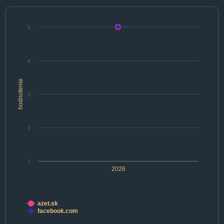
5
4
hodnotenie
3
2
1
2026
azet.sk
facebook.com