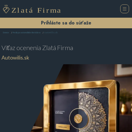
Prihláste sa do súťaže
Autowilis.sk
Domov
Predajca automobilov Bratislava
Víťaz ocenenia
Zlatá Firma
Autowilis.sk