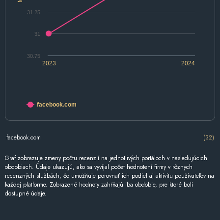
31.25
31
30.75
2023
2024
facebook.com
facebook.com
(32)
Graf zobrazuje zmeny počtu recenzií na jednotlivých portáloch v nasledujúcich
obdobiach. Údaje ukazujú, ako sa vyvíjal počet hodnotení firmy v rôznych
recenzných službách, čo umožňuje porovnať ich podiel aj aktivitu používateľov na
každej platforme. Zobrazené hodnoty zahŕňajú iba obdobie, pre ktoré boli
dostupné údaje.