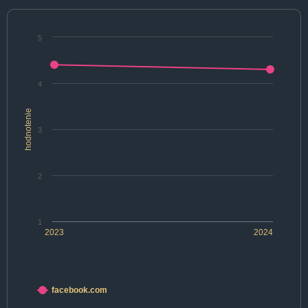
5
4
hodnotenie
3
2
1
2023
2024
facebook.com