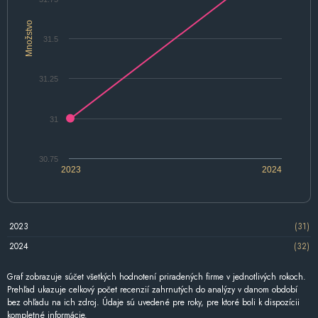
Množstvo
31.5
31.25
31
30.75
2023
2024
2023
(31)
2024
(32)
Graf zobrazuje súčet všetkých hodnotení priradených firme v jednotlivých rokoch.
Prehľad ukazuje celkový počet recenzií zahrnutých do analýzy v danom období
bez ohľadu na ich zdroj. Údaje sú uvedené pre roky, pre ktoré boli k dispozícii
kompletné informácie.