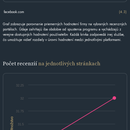
facebook.com
(4.3)
Graf zobrazuje porovnanie priemerných hodnotení firmy na vybraných recenzných
portáloch. Údaje zahŕňajú iba obdobie od spustenia programu a vychádzajú z
verejne dostupných hodnotení používateľov. Každá krivka zodpovedá inej službe,
čo umožňuje vidieť rozdiely v úrovni hodnotení medzi jednotlivými platformami.
Počet recenzií
na jednotlivých stránkach
32.25
32
31.75
Množstvo
31.5