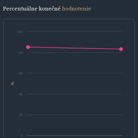
Percentuálne konečné
hodnotenie
100
80
60
%
40
20
0