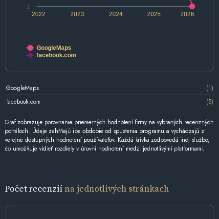
1
2022
2023
2024
2025
2026
GoogleMaps
facebook.com
GoogleMaps
(1)
facebook.com
(5)
Graf zobrazuje porovnanie priemerných hodnotení firmy na vybraných recenzných
portáloch. Údaje zahŕňajú iba obdobie od spustenia programu a vychádzajú z
verejne dostupných hodnotení používateľov. Každá krivka zodpovedá inej službe,
čo umožňuje vidieť rozdiely v úrovni hodnotení medzi jednotlivými platformami.
Počet recenzií
na jednotlivých stránkach