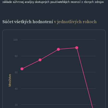
základe súhrnnej analýzy dostupných používateľských recenzií z rôznych zdrojov.
Súčet všetkých hodnotení
v jednotlivých rokoch
100
80
60
Množstvo
40
20