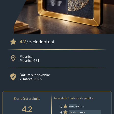
4.2
/ 5 Hodnotení
Plavnica
Plavnica 461
Dátum skenovania:
7. marca 2026
Konečná známka
Na základe 5 hodnotení z portálov:
4.2
1
GoogleMaps
4
facebook.com