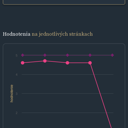
Hodnotenia
na jednotlivých stránkach
5
4
hodnotenie
3
2