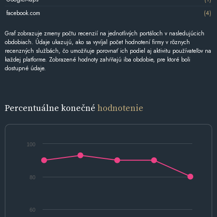
facebook.com
(4)
Graf zobrazuje zmeny počtu recenzií na jednotlivých portáloch v nasledujúcich
obdobiach. Údaje ukazujú, ako sa vyvíjal počet hodnotení firmy v rôznych
recenzných službách, čo umožňuje porovnať ich podiel aj aktivitu používateľov na
každej platforme. Zobrazené hodnoty zahŕňajú iba obdobie, pre ktoré boli
dostupné údaje.
Percentuálne konečné
hodnotenie
100
80
60