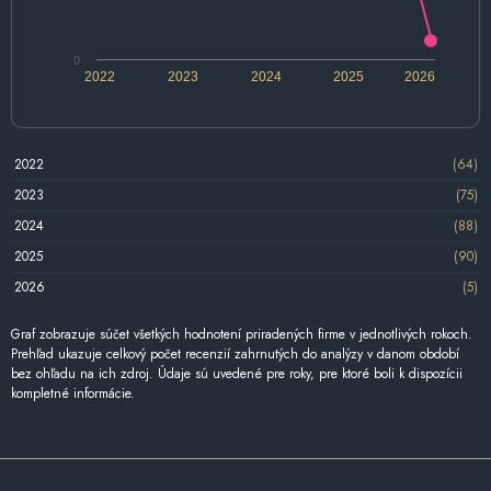
0
2022
2023
2024
2025
2026
2022
(64)
2023
(75)
2024
(88)
2025
(90)
2026
(5)
Graf zobrazuje súčet všetkých hodnotení priradených firme v jednotlivých rokoch.
Prehľad ukazuje celkový počet recenzií zahrnutých do analýzy v danom období
bez ohľadu na ich zdroj. Údaje sú uvedené pre roky, pre ktoré boli k dispozícii
kompletné informácie.