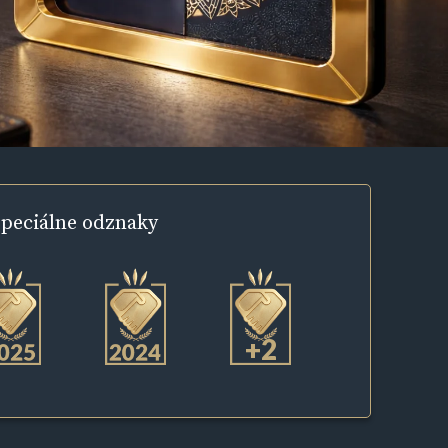
peciálne
odznaky
+2