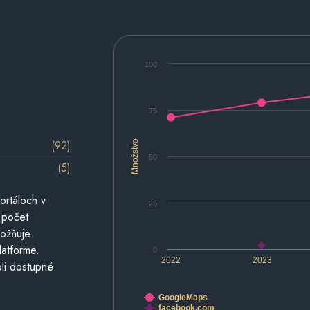
100
75
(92)
Množstvo
50
(5)
ortáloch v
25
 počet
možňuje
latforme.
0
2022
2023
li dostupné
GoogleMaps
facebook.com