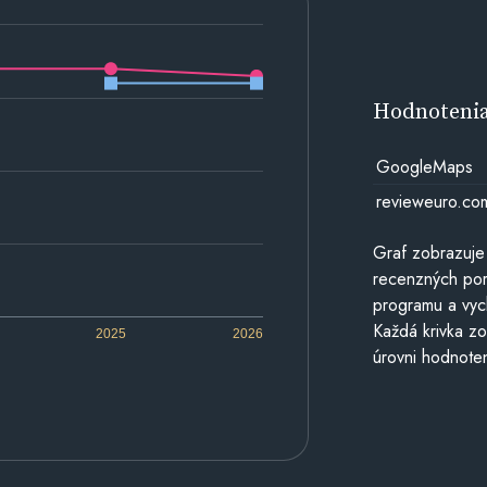
Hodnoteni
GoogleMaps
revieweuro.co
Graf zobrazuje
recenzných por
programu a vyc
Každá krivka zo
2025
2026
úrovni hodnoten