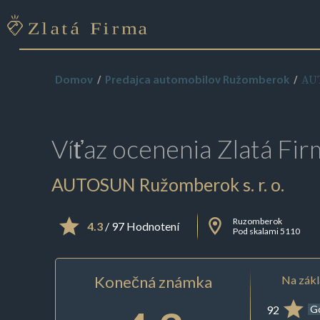
AUT
Domov
Predajca automobilov Ružomberok
Víťaz ocenenia
Zlatá Fir
AUTOSUN Ružomberok s. r. o.
Ruzomberok
4.3
/ 97 Hodnotení
Pod skalami 5110
Konečná známka
Na zákl
92
G