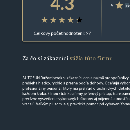
4.3
5
r
Celkový počet hodnotení: 97
Za čo si zákazníci
vážia túto firmu
AUTOSUN Ružomberok si zákazníci cenia najmä pre spoľahlivý pr
prebieha hladko, rýchlo a presne podľa dohody. Oceňujú výbo
profesionálny personál, ktorý má prehľad o technických detailoc
každom kroku. Silnou stránkou firmy je férový prístup, transpa
precízne vysvetlenie vykonaných úkonov aj príjemná atmosféra, v
vracajú. Veľkým plusom je aj praktická pomoc pri vybavení formal