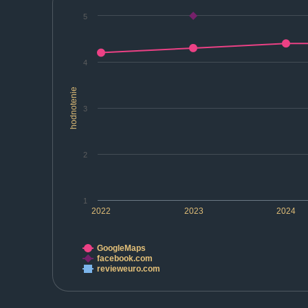
5
4
hodnotenie
3
2
1
2022
2023
2024
GoogleMaps
facebook.com
revieweuro.com