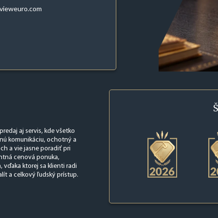
evieweuro.com
Š
edaj aj servis, kde všetko
rnú komunikáciu, ochotný a
h a vie jasne poradiť pri
rentná cenová ponuka,
ďaka ktorej sa klienti radi
ít a celkový ľudský prístup.