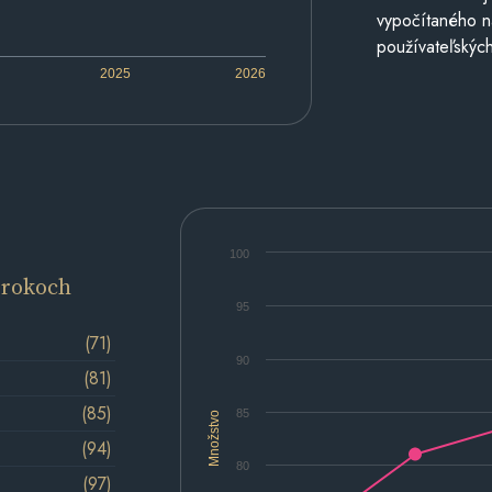
vypočítaného n
používateľských
2025
2026
100
 rokoch
95
(71)
90
(81)
(85)
85
Množstvo
(94)
80
(97)