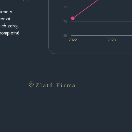
75
irme v
cenzií
70
ich zdroj.
 kompletné
65
2022
2023