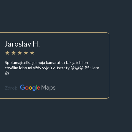
Jaroslav H.
Spolumajiteľka je moja kamarátka tak ja ich len
chválim lebo mi vždy vyjdú v ústrety 😁😁😁 PS: Jaro
👍
Zdroj: