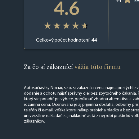
4.6
Celkový počet hodnotení: 44
Za čo si zákazníci
vážia túto firmu
Autosúčiastky Nociar, s.r.o. si zákazníci cenia najmä pre rýchle 
dodanie a ochotu nájsť správny diel bez zbytočného čakania. F
ktorý vie poradiť pri výbere, ponúknuť vhodnú alternatívu a za
rozumnú cenu. Oceňovaná je aj príjemná obsluha, odborný prís
telefón či e-mail, vďaka ktorej nákup prebieha hladko a bez stre
univerzálne nakladače aj nákladné autá z nej robí praktickú vo
zákazníkov.