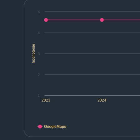
5
4
hodnotenie
3
2
1
2023
2024
GoogleMaps