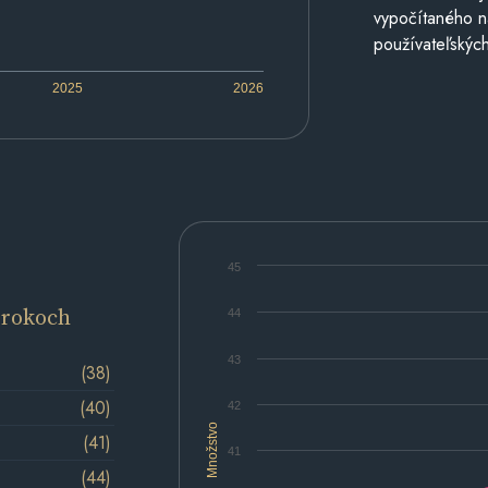
vypočítaného n
používateľských
2025
2026
45
 rokoch
44
43
(38)
(40)
42
Množstvo
(41)
41
(44)