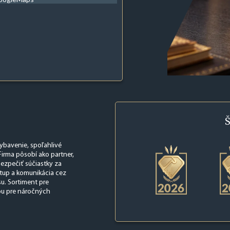
Š
vybavenie, spoľahlivé
irma pôsobí ako partner,
bezpečiť súčiastky za
tup a komunikácia cez
su. Sortiment pre
ľbu pre náročných