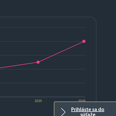
2025
2026
Prihláste sa do
súťaže