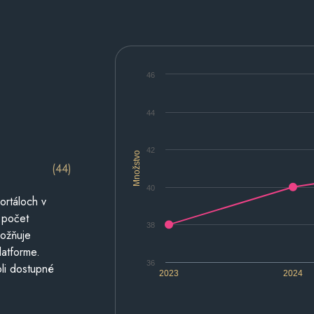
46
44
42
Množstvo
(44)
40
ortáloch v
 počet
38
možňuje
latforme.
36
li dostupné
2023
2024