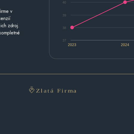
40
irme v
39
cenzií
ich zdroj.
38
 kompletné
37
2023
2024