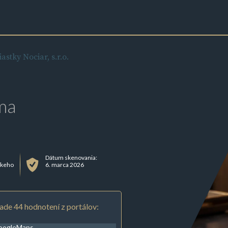
astky Nociar, s.r.o.
ma
Dátum skenovania:
skeho
6. marca 2026
ade 44 hodnotení z portálov:
oogleMaps