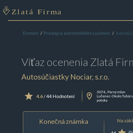
Autosúči
Domov
Predajca automobilov Lučenec
Víťaz ocenenia
Zlatá Fir
Autosúčiastky Nociar, s.r.o.
3074,, Parný mlyn
4.6
/ 44 Hodnotení
Lučenec-Okolo Tuhár
potoka
Konečná známka
Na zákl
44
G