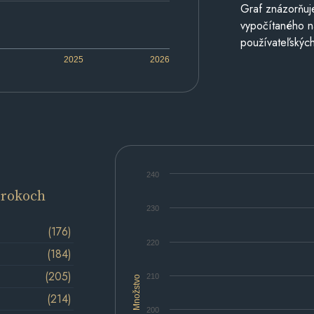
Graf znázorňuj
vypočítaného n
používateľských
2025
2026
240
 rokoch
230
(176)
220
(184)
(205)
210
Množstvo
(214)
200