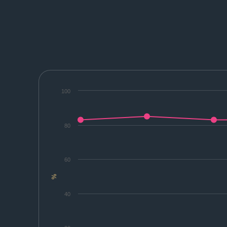
100
80
60
%
40