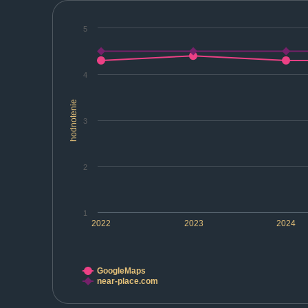
5
4
hodnotenie
3
2
1
2022
2023
2024
GoogleMaps
near-place.com