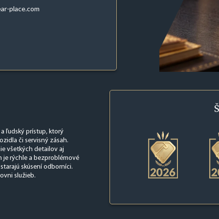
ar-place.com
Š
 ľudský prístup, ktorý
idla či servisný zásah.
ie všetkých detailov aj
 je rýchle a bezproblémové
starajú skúsení odborníci.
ovni služieb.