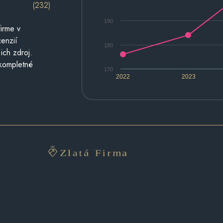
(232)
190
irme v
cenzií
180
ich zdroj.
 kompletné
170
2022
2023