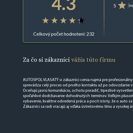
4.3
5
ne
Celkový počet hodnotení: 232
Za čo si zákazníci
vážia túto firmu
AUTOSPOL VLASATÝ si zákazníci cenia najmä pre profesionálny a
sprevádza celý proces od prvého kontaktu až po odovzdanie voz
Oceňujú jasnú komunikáciu, ochotu poradiť, trpezlivé vysvetlen
spoľahlivé dodržiavanie dohodnutých termínov. Veľkým plusom
vybavenie, kvalitne odvedená práca a pocit istoty, že o auto sa 
Zákazníci sa radi vracajú aj vďaka ústretovému tímu a vysokej úr