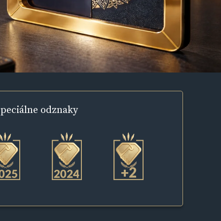
peciálne
odznaky
+2