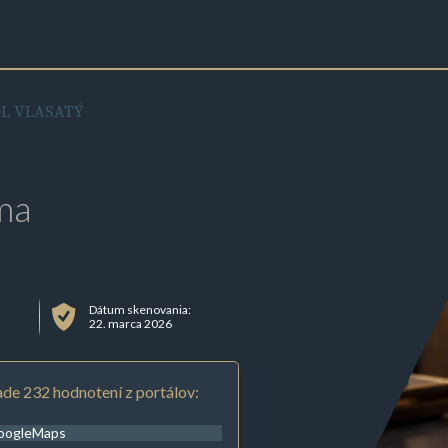
L VLASATÝ
ma
Dátum skenovania:
22. marca 2026
de 232 hodnotení z portálov:
oogleMaps