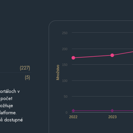
250
200
150
(227)
Množstvo
(5)
100
ortáloch v
50
 počet
možňuje
latforme.
0
2022
2023
li dostupné