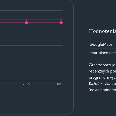
Hodnoteni
GoogleMaps
near-place.co
Graf zobrazuje
recenzných por
programu a vyc
Každá krivka zo
2025
2026
úrovni hodnoten