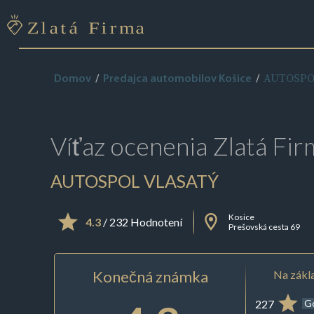
AUTOSPO
Domov
Predajca automobilov Košice
Víťaz ocenenia
Zlatá Fir
AUTOSPOL VLASATÝ
Kosice
4.3
/ 232 Hodnotení
Prešovská cesta 69
Konečná známka
Na zákla
227
G