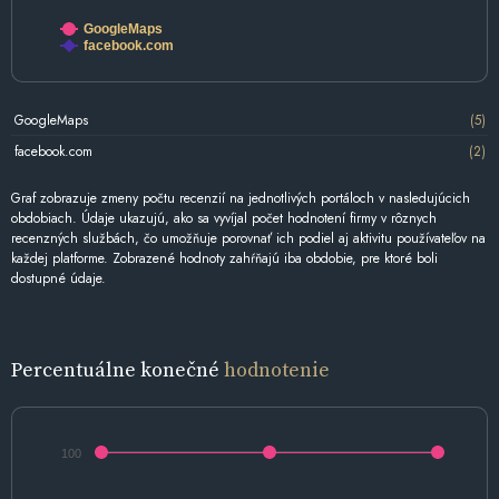
GoogleMaps
facebook.com
GoogleMaps
(5)
facebook.com
(2)
Graf zobrazuje zmeny počtu recenzií na jednotlivých portáloch v nasledujúcich
obdobiach. Údaje ukazujú, ako sa vyvíjal počet hodnotení firmy v rôznych
recenzných službách, čo umožňuje porovnať ich podiel aj aktivitu používateľov na
každej platforme. Zobrazené hodnoty zahŕňajú iba obdobie, pre ktoré boli
dostupné údaje.
Percentuálne konečné
hodnotenie
100