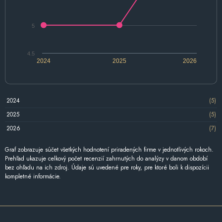
5
4.5
2024
2025
2026
2024
(5)
2025
(5)
2026
(7)
Graf zobrazuje súčet všetkých hodnotení priradených firme v jednotlivých rokoch.
Prehľad ukazuje celkový počet recenzií zahrnutých do analýzy v danom období
bez ohľadu na ich zdroj. Údaje sú uvedené pre roky, pre ktoré boli k dispozícii
kompletné informácie.