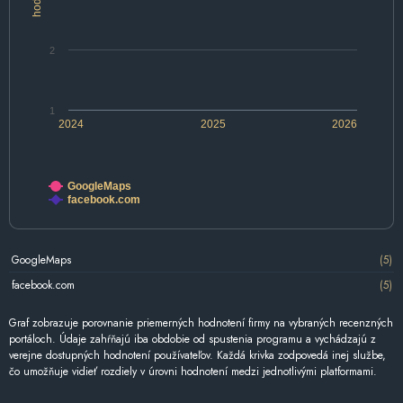
2
1
2024
2025
2026
GoogleMaps
facebook.com
GoogleMaps
(5)
facebook.com
(5)
Graf zobrazuje porovnanie priemerných hodnotení firmy na vybraných recenzných
portáloch. Údaje zahŕňajú iba obdobie od spustenia programu a vychádzajú z
verejne dostupných hodnotení používateľov. Každá krivka zodpovedá inej službe,
čo umožňuje vidieť rozdiely v úrovni hodnotení medzi jednotlivými platformami.