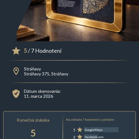
5
/ 7 Hodnotení
Stráňavy
Stráňavy 375, Stráňavy
Dátum skenovania:
11. marca 2026
Konečná známka
Na základe 7 hodnotení z portálov:
5
5
GoogleMaps
2
facebook.com