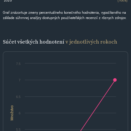
2026
(100%)
Graf znázorňuje zmeny percentuálneho konečného hodnotenia, vypočítaného na
základe súhrnnej analýzy dostupných používateľských recenzií z rôznych zdrojov.
Súčet všetkých hodnotení
v jednotlivých rokoch
7.5
7
6.5
Množstvo
6
5.5