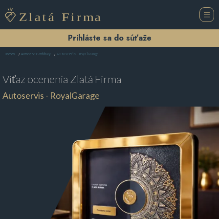
Prihláste sa do súťaže
Autoservis - RoyalGarage
Domov
Autoservis Stráňavy
Víťaz ocenenia
Zlatá Firma
Autoservis - RoyalGarage