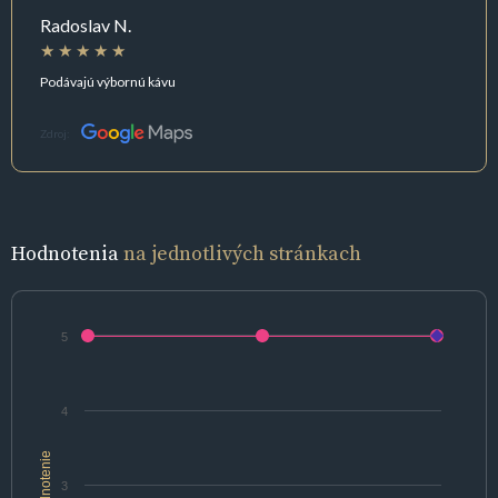
Radoslav N.
Podávajú výbornú kávu
Zdroj:
Hodnotenia
na jednotlivých stránkach
5
4
hodnotenie
3