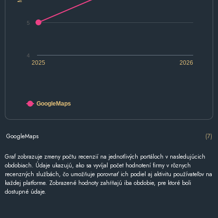
5
4
2025
2026
GoogleMaps
GoogleMaps
(7)
Graf zobrazuje zmeny počtu recenzií na jednotlivých portáloch v nasledujúcich
obdobiach. Údaje ukazujú, ako sa vyvíjal počet hodnotení firmy v rôznych
recenzných službách, čo umožňuje porovnať ich podiel aj aktivitu používateľov na
každej platforme. Zobrazené hodnoty zahŕňajú iba obdobie, pre ktoré boli
dostupné údaje.