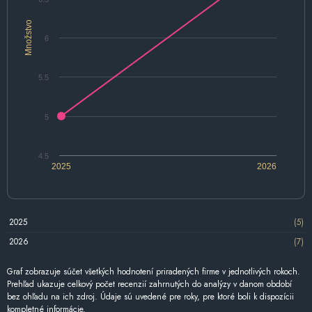
Množstvo
6
5.5
5
4.5
2025
2026
2025
(5)
2026
(7)
Graf zobrazuje súčet všetkých hodnotení priradených firme v jednotlivých rokoch.
Prehľad ukazuje celkový počet recenzií zahrnutých do analýzy v danom období
bez ohľadu na ich zdroj. Údaje sú uvedené pre roky, pre ktoré boli k dispozícii
kompletné informácie.