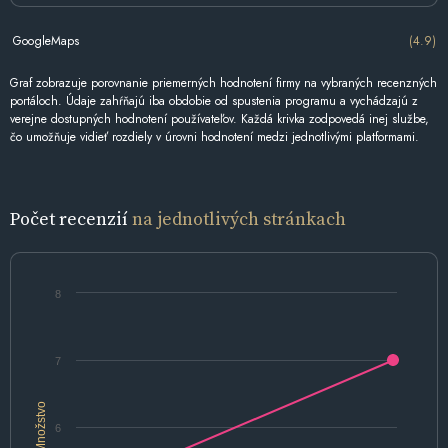
GoogleMaps
(4.9)
Graf zobrazuje porovnanie priemerných hodnotení firmy na vybraných recenzných
portáloch. Údaje zahŕňajú iba obdobie od spustenia programu a vychádzajú z
verejne dostupných hodnotení používateľov. Každá krivka zodpovedá inej službe,
čo umožňuje vidieť rozdiely v úrovni hodnotení medzi jednotlivými platformami.
Počet recenzií
na jednotlivých stránkach
8
7
Množstvo
6