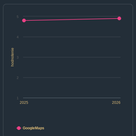
5
4
hodnotenie
3
2
1
2025
2026
GoogleMaps