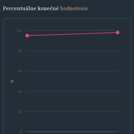
Percentuálne konečné
hodnotenie
100
80
60
%
40
20
0