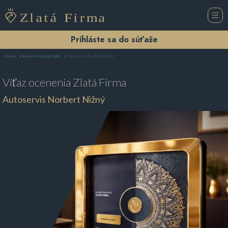
Prihláste sa do súťaže
Autoservis Norbert Nižný
Domov
Autoservis Rajecké Teplice
Víťaz ocenenia
Zlatá Firma
Autoservis Norbert Nižný