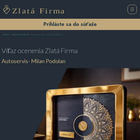
Prihláste sa do súťaže
Autoservis- Milan Podolan
Domov
Autoservis Bytča
Víťaz ocenenia
Zlatá Firma
Autoservis- Milan Podolan