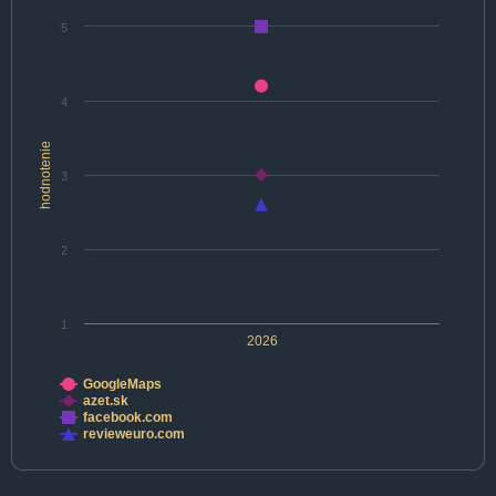
5
4
hodnotenie
3
2
1
2026
GoogleMaps
azet.sk
facebook.com
revieweuro.com