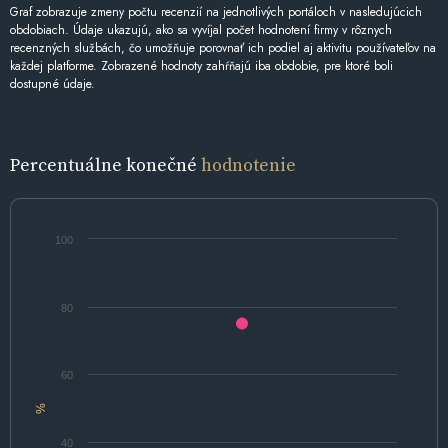
Graf zobrazuje zmeny počtu recenzií na jednotlivých portáloch v nasledujúcich
obdobiach. Údaje ukazujú, ako sa vyvíjal počet hodnotení firmy v rôznych
recenzných službách, čo umožňuje porovnať ich podiel aj aktivitu používateľov na
každej platforme. Zobrazené hodnoty zahŕňajú iba obdobie, pre ktoré boli
dostupné údaje.
Percentuálne konečné
hodnotenie
100
80
60
%
40