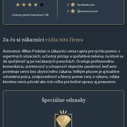
1
facebook.com
7
revieweuro.com
Celkový počet hodnotení: 88
Za čo si zákazníci
vážia túto firmu
Autoservis- Milan Podolan si zákazníci cenia najmä pre rýchlu pomoc v
urgentných situáciách, ochotný prístup a spoľahlivé riešenia, na ktoré sa
dá spoľahnúť aj pri nečakaných poruchách. Oceňujú profesionálnu
komunikáciu, ústretovosť a schopnosť okamžite zasiahnuť, keď auto
potrebuje servis bez zbytočného čakania. Veľkým plusom je aj kvalitne
odvedená práca, zodpovednosť a férový pomer ceny a výkonu, vďaka
ktorému servis pôsobí ako istá voľba pre bežné opravy aj pneuservis.
Špeciálne
odznaky