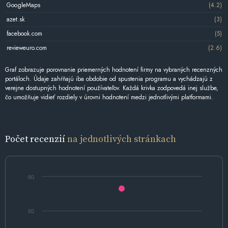
GoogleMaps
(4.2)
azet.sk
(3)
facebook.com
(5)
revieweuro.com
(2.6)
Graf zobrazuje porovnanie priemerných hodnotení firmy na vybraných recenzných
portáloch. Údaje zahŕňajú iba obdobie od spustenia programu a vychádzajú z
verejne dostupných hodnotení používateľov. Každá krivka zodpovedá inej službe,
čo umožňuje vidieť rozdiely v úrovni hodnotení medzi jednotlivými platformami.
Počet recenzií
na jednotlivých stránkach
80
60