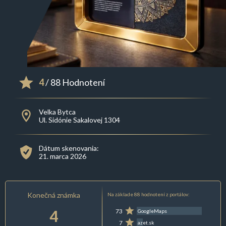
4
/ 88 Hodnotení
Velka Bytca
Ul. Sidónie Sakalovej 1304
Dátum skenovania:
21. marca 2026
Konečná známka
Na základe 88 hodnotení z portálov:
4
73
GoogleMaps
7
azet.sk