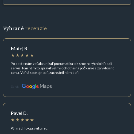
Vybrané
recenzie
Matej R.
Po ceste nám začala unikať pneumatika tak sme narýchlo hľadali
servis. Pán nám to spravil veľmi ochotne na počkanie a za výbornú
cenu. Veľká spokojnosť, zachránil nám deň.
Zdroj:
Pavel D.
Pán rýchlo opravil pneu.