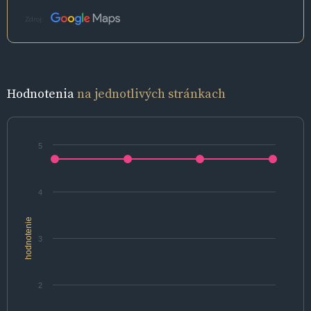
Zdroj:
Hodnotenia
na jednotlivých stránkach
5
4
hodnotenie
3
2