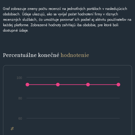
Graf zobrazuje zmeny počtu recenzií na jednotlivých portáloch v nasledujúcich
obdobiach. Údaje ukazujú, ako sa vyvíjal počet hodnotení firmy v rôznych
recenzných službách, čo umožňuje porovnať ich podiel aj aktivitu používateľov na
každej platforme. Zobrazené hodnoty zahŕňajú iba obdobie, pre ktoré boli
dostupné údaje.
Percentuálne konečné
hodnotenie
100
80
60
%