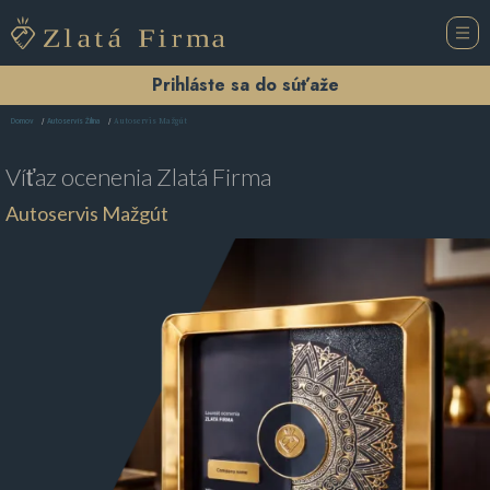
Prihláste sa do súťaže
Autoservis Mažgút
Domov
Autoservis Žilina
Víťaz ocenenia
Zlatá Firma
Autoservis Mažgút