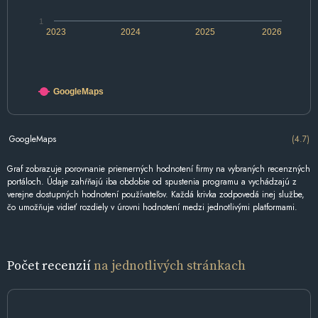
1
2023
2024
2025
2026
GoogleMaps
GoogleMaps
(4.7)
Graf zobrazuje porovnanie priemerných hodnotení firmy na vybraných recenzných
portáloch. Údaje zahŕňajú iba obdobie od spustenia programu a vychádzajú z
verejne dostupných hodnotení používateľov. Každá krivka zodpovedá inej službe,
čo umožňuje vidieť rozdiely v úrovni hodnotení medzi jednotlivými platformami.
Počet recenzií
na jednotlivých stránkach