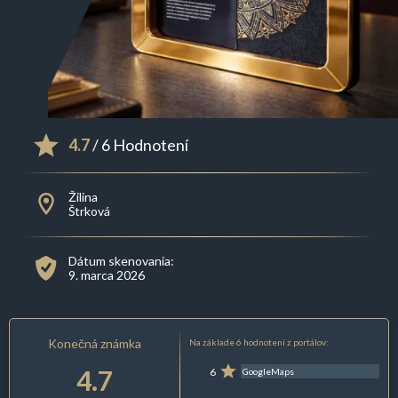
4.7
/ 6 Hodnotení
Žilina
Štrková
Dátum skenovania:
9. marca 2026
Konečná známka
Na základe 6 hodnotení z portálov:
4.7
6
GoogleMaps