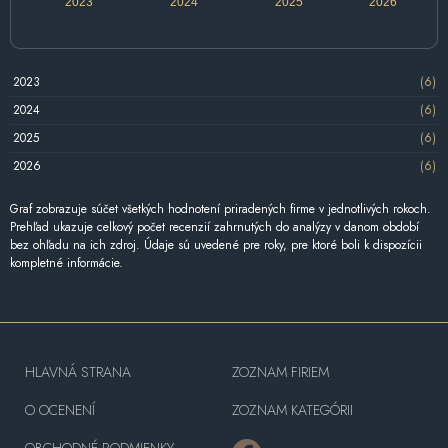
2023
2024
2025
2026
2023
(6)
2024
(6)
2025
(6)
2026
(6)
Graf zobrazuje súčet všetkých hodnotení priradených firme v jednotlivých rokoch.
Prehľad ukazuje celkový počet recenzií zahrnutých do analýzy v danom období
bez ohľadu na ich zdroj. Údaje sú uvedené pre roky, pre ktoré boli k dispozícii
kompletné informácie.
HLAVNÁ STRANA
ZOZNAM FIRIEM
O OCENENÍ
ZOZNAM KATEGÓRII
OBCHODNÉ PODMIENKY