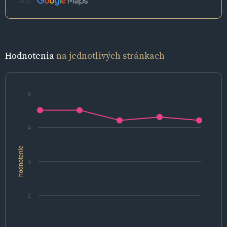
Zdroj:
Hodnotenia
na jednotlivých stránkach
5
4
hodnotenie
3
2