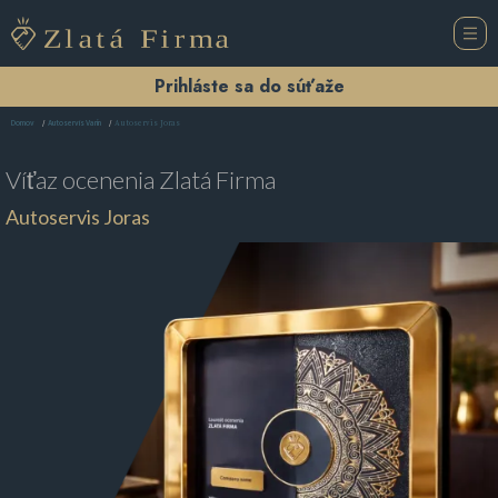
Prihláste sa do súťaže
Autoservis Joras
Domov
Autoservis Varín
Víťaz ocenenia
Zlatá Firma
Autoservis Joras