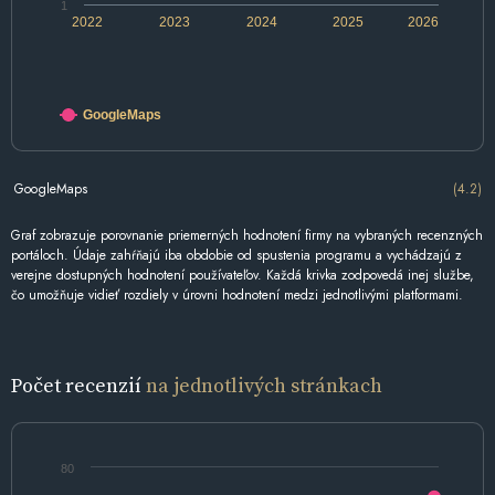
1
2022
2023
2024
2025
2026
GoogleMaps
GoogleMaps
(4.2)
Graf zobrazuje porovnanie priemerných hodnotení firmy na vybraných recenzných
portáloch. Údaje zahŕňajú iba obdobie od spustenia programu a vychádzajú z
verejne dostupných hodnotení používateľov. Každá krivka zodpovedá inej službe,
čo umožňuje vidieť rozdiely v úrovni hodnotení medzi jednotlivými platformami.
Počet recenzií
na jednotlivých stránkach
80