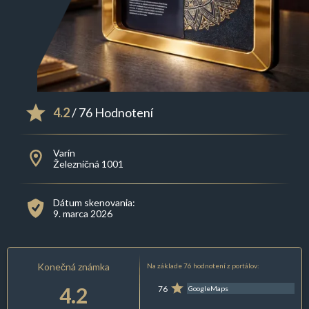
4.2
/ 76 Hodnotení
Varín
Železničná 1001
Dátum skenovania:
9. marca 2026
Konečná známka
Na základe 76 hodnotení z portálov:
4.2
76
GoogleMaps