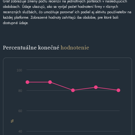
Graf zobrazuje zmeny počtu recenzií na jednotlivých portáloch v nasledujúcich
obdobiach. Údaje ukazujú, ako sa vyvíjal počet hodnotení firmy v rôznych
recenzných službách, čo umožňuje porovnať ich podiel aj aktivitu používateľov na
každej platforme. Zobrazené hodnoty zahŕňajú iba obdobie, pre ktoré boli
dostupné údaje.
Percentuálne konečné
hodnotenie
100
80
60
%
40