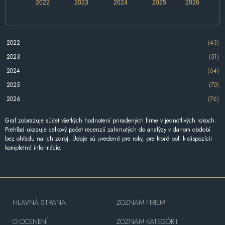
2022
2023
2024
2025
2026
2022
(43)
2023
(51)
2024
(64)
2025
(70)
2026
(76)
Graf zobrazuje súčet všetkých hodnotení priradených firme v jednotlivých rokoch.
Prehľad ukazuje celkový počet recenzií zahrnutých do analýzy v danom období
bez ohľadu na ich zdroj. Údaje sú uvedené pre roky, pre ktoré boli k dispozícii
kompletné informácie.
HLAVNÁ STRANA
ZOZNAM FIRIEM
O OCENENÍ
ZOZNAM KATEGÓRII