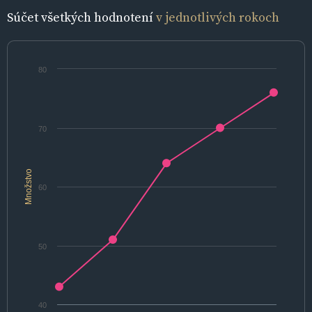
Súčet všetkých hodnotení
v jednotlivých rokoch
80
70
Množstvo
60
50
40