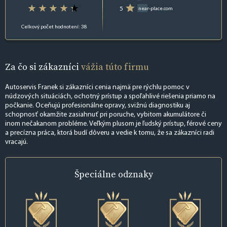
5
near-place.com
Celkový počet hodnotení: 38
Za čo si zákazníci
vážia túto firmu
Autoservis Franek si zákazníci cenia najmä pre rýchlu pomoc v
núdzových situáciách, ochotný prístup a spoľahlivé riešenia priamo na
počkanie. Oceňujú profesionálne opravy, svižnú diagnostiku aj
schopnosť okamžite zasiahnuť pri poruche, vybitom akumulátore či
inom nečakanom probléme. Veľkým plusom je ľudský prístup, férové ceny
a precízna práca, ktorá budí dôveru a vedie k tomu, že sa zákazníci radi
vracajú.
Špeciálne
odznaky