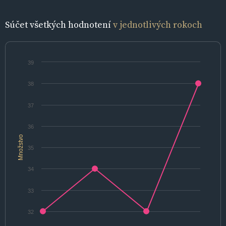
Súčet všetkých hodnotení
v jednotlivých rokoch
39
38
37
36
Množstvo
35
34
33
32