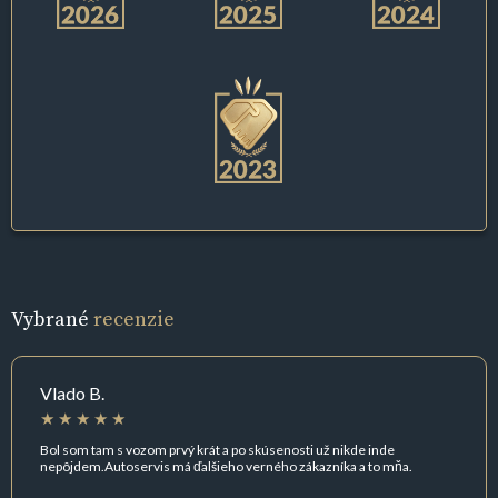
Vybrané
recenzie
Vlado B.
Bol som tam s vozom prvý krát a po skúsenosti už nikde inde
nepôjdem.Autoservis má ďalšieho verného zákazníka a to mňa.