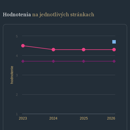
Hodnotenia
na jednotlivých stránkach
5
4
hodnotenie
3
2
1
2023
2024
2025
2026