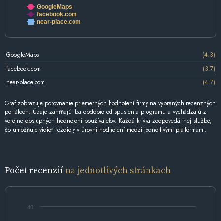
GoogleMaps
facebook.com
near-place.com
GoogleMaps
(4.3)
facebook.com
(3.7)
near-place.com
(4.7)
Graf zobrazuje porovnanie priemerných hodnotení firmy na vybraných recenzných
portáloch. Údaje zahŕňajú iba obdobie od spustenia programu a vychádzajú z
verejne dostupných hodnotení používateľov. Každá krivka zodpovedá inej službe,
čo umožňuje vidieť rozdiely v úrovni hodnotení medzi jednotlivými platformami.
Počet recenzií
na jednotlivých stránkach
40