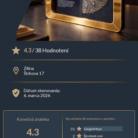
4.3
/ 38 Hodnotení
Zilina
Štrkova 17
Dátum skenovania:
6. marca 2026
Konečná známka
Na základe 38 hodnotení z portálov:
4.3
31
GoogleMaps
2
facebook.com