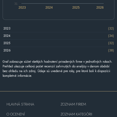
31
2023
2024
2025
2026
2023
(32)
2024
(34)
2025
(32)
2026
(38)
Graf zobrazuje súčet všetkých hodnotení priradených firme v jednotlivých rokoch.
Prehľad ukazuje celkový počet recenzií zahrnutých do analýzy v danom období
bez ohľadu na ich zdroj. Údaje sú uvedené pre roky, pre ktoré boli k dispozícii
kompletné informácie.
HLAVNÁ STRANA
ZOZNAM FIRIEM
O OCENENÍ
ZOZNAM KATEGÓRII