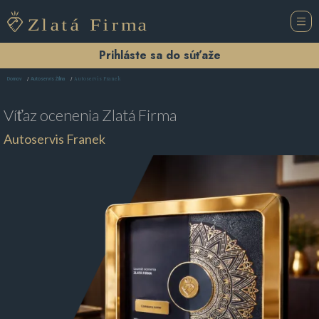
Prihláste sa do súťaže
Autoservis Franek
Domov
Autoservis Žilina
Víťaz ocenenia
Zlatá Firma
Autoservis Franek