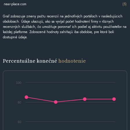
near-place.com
(5)
Graf zobrazuje zmeny počtu recenzií na jednotlivých portáloch v nasledujúcich
obdobiach. Údaje ukazujú, ako sa vyvíjal počet hodnotení firmy v rôznych
recenzných službách, čo umožňuje porovnať ich podiel aj aktivitu používateľov na
každej platforme. Zobrazené hodnoty zahŕňajú iba obdobie, pre ktoré boli
dostupné údaje.
Percentuálne konečné
hodnotenie
100
80
60