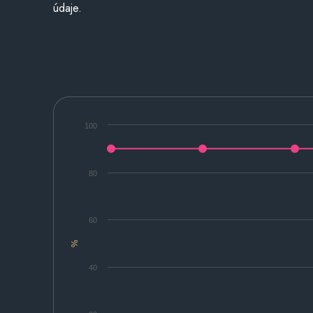
údaje.
100
80
60
%
40