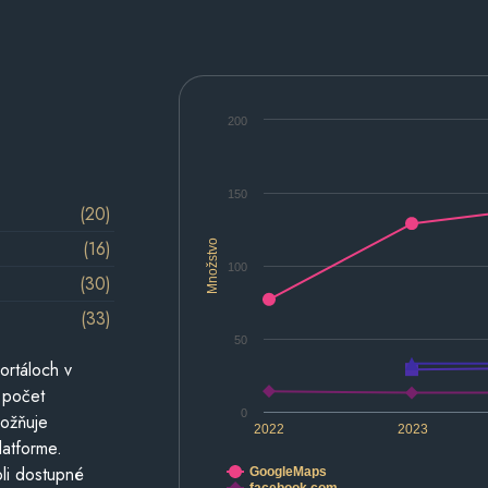
200
150
(20)
(16)
Množstvo
100
(30)
(33)
50
ortáloch v
 počet
0
možňuje
2022
2023
latforme.
li dostupné
GoogleMaps