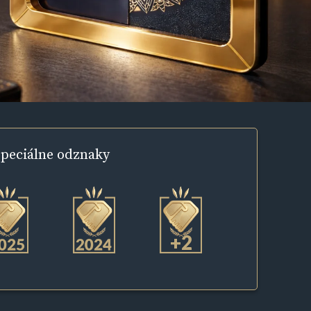
peciálne
odznaky
+2