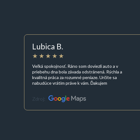
Lubica B.
Veľká spokojnosť. Ráno som doviezli auto a v
priebehu dna bola závada odstránená. Rýchla a
kvalitná práca za rozumné peniaze. Určite sa
nabudúce vrátim práve k vám. Ďakujem
Zdroj: