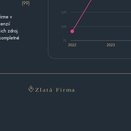
(99)
125
irme v
cenzií
100
ich zdroj.
 kompletné
75
2022
2023