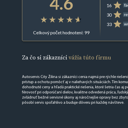
4.6
16
f
30
r
33
w
Celkový počet hodnotení: 99
Za čo si zákazníci
vážia túto firmu
Autoservis City Žilina si zákazníci cenia najmä pre rýchle rieše
prístup a ochotu pomôcť aj v naliehavých situáciách. Tím komun
dohodnuté ceny a hľadá praktické riešenia, ktoré šetria čas aj 
férovosť pri odporúčaní dielov, kvalitne odvedená práca, ľudsk
zvládnuť bežné servisné úkony aj náročnejšie opravy bez zby
pôsobí servis spoľahlivo a buduje dôveru pri každej návšteve.