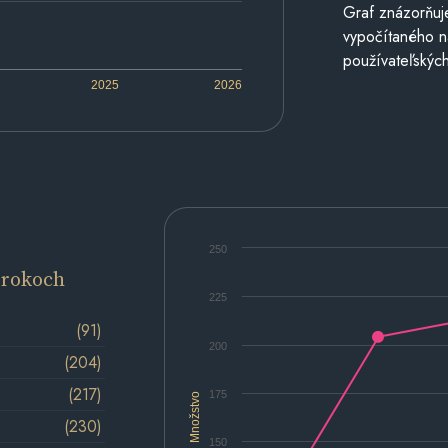
Graf znázorňuj
vypočítaného n
používateľských
2025
2026
250
 rokoch
225
(91)
200
(204)
(217)
175
Množstvo
(230)
150