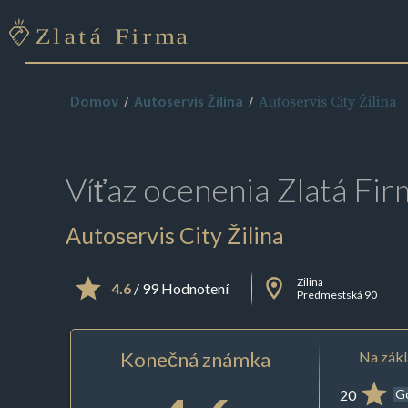
Autoservis City Žilina
Domov
Autoservis Žilina
Víťaz ocenenia
Zlatá Fir
Autoservis City Žilina
Zilina
4.6
/ 99 Hodnotení
Predmestská 90
Konečná známka
Na zákl
20
G