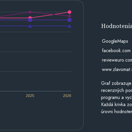
Hodnoteni
GoogleMaps
facebook.com
revieweuro.co
www.zlavomat.
Graf zobrazuje
recenzných por
2025
2026
programu a vyc
Každá krivka zo
úrovni hodnoten