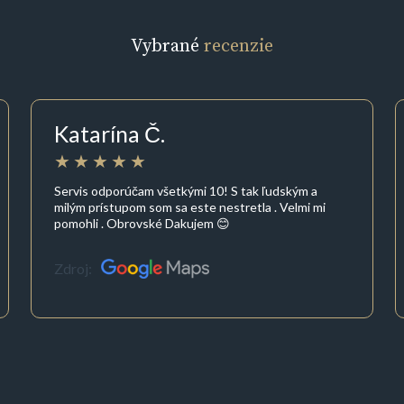
Vybrané
recenzie
Katarína Č.
Servis odporúčam všetkými 10! S tak ľudským a
milým prístupom som sa este nestretla . Velmi mi
pomohli . Obrovské Dakujem 😊
Zdroj: