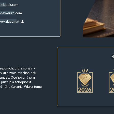
acebook.com
evieweuro.com
ww.zlavomat.sk
Š
nie porúch, profesionálny
ikuje zrozumiteľne, drží
peniaze. Oceňovaná je aj
ý prístup a schopnosť
točného čakania. Vďaka tomu