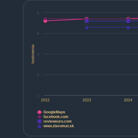
5
4
hodnotenie
3
2
1
2022
2023
2024
GoogleMaps
facebook.com
revieweuro.com
www.zlavomat.sk