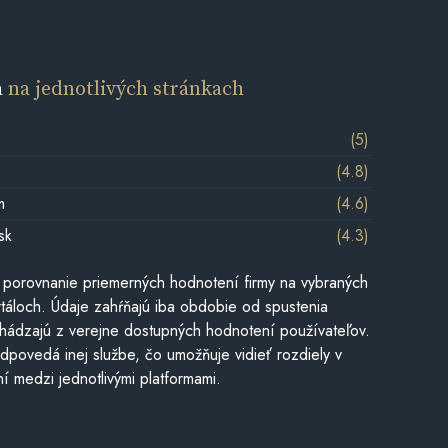
a
na jednotlivých stránkach
(5)
(4.8)
m
(4.6)
sk
(4.3)
 porovnanie priemerných hodnotení firmy na vybraných
táloch. Údaje zahŕňajú iba obdobie od spustenia
hádzajú z verejne dostupných hodnotení používateľov.
dpovedá inej službe, čo umožňuje vidieť rozdiely v
í medzi jednotlivými platformami.