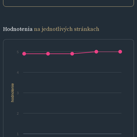
Hodnotenia
na jednotlivých stránkach
5
4
hodnotenie
3
2
1