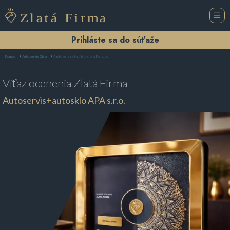
Prihláste sa do súťaže
Autoservis+autosklo APA s.r.o.
Domov
Autoservis Žilina
Víťaz ocenenia
Zlatá Firma
Autoservis+autosklo APA s.r.o.