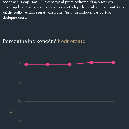
obdobiach. Údaje ukazujú, ako sa vyvíjal počet hodnotení firmy v rôznych
recenzných službách, čo umožňuje porovnať ich podiel aj aktivitu používateľov na
každej platforme. Zobrazené hodnoty zahŕňajú iba obdobie, pre ktoré boli
dostupné údaje.
Percentuálne konečné
hodnotenie
100
80
60
%
40