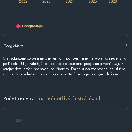
2022
2023
2024
2025
2026
GoogleMaps
GoogleMaps
(5)
Graf zobrazuje porovnanie priemerných hodnotení firmy na vybraných recenzných
portáloch. Údaje zahŕňajú iba obdobie od spustenia programu a vychádzajú z
verejne dostupných hodnotení používateľov. Každá krivka zodpovedá inej službe,
čo umožňuje vidieť rozdiely v úrovni hodnotení medzi jednotlivými platformami.
Počet recenzií
na jednotlivých stránkach
200