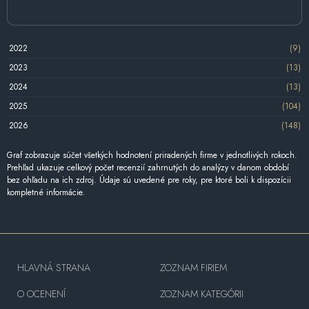
2022
(9)
2023
(13)
2024
(13)
2025
(104)
2026
(148)
Graf zobrazuje súčet všetkých hodnotení priradených firme v jednotlivých rokoch.
Prehľad ukazuje celkový počet recenzií zahrnutých do analýzy v danom období
bez ohľadu na ich zdroj. Údaje sú uvedené pre roky, pre ktoré boli k dispozícii
kompletné informácie.
HLAVNÁ STRANA
ZOZNAM FIRIEM
O OCENENÍ
ZOZNAM KATEGÓRII