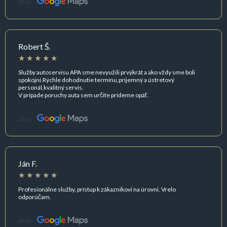
Zdroj:
Robert Š.
Služby autoservisu APA sme nevyužili prvýkrát a ako vždy sme boli
spokojní.Rýchle dohodnutie termínu,príjemný a ústretový
personál,kvalitný servis.
V prípade poruchy auta sem určite prídeme opäť.
Zdroj:
Ján F.
Profesionálne služby, prístup k zákazníkovi na úrovni. Vrelo
odporúčam.
Zdroj: