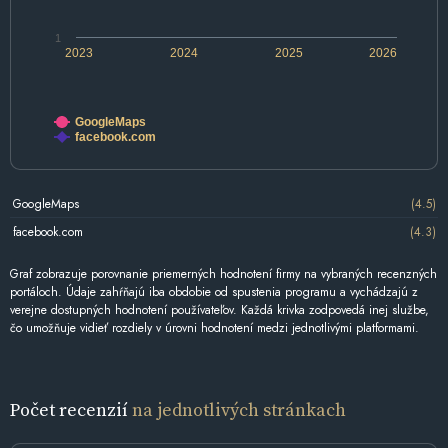
1
2023
2024
2025
2026
GoogleMaps
facebook.com
GoogleMaps
(4.5)
facebook.com
(4.3)
Graf zobrazuje porovnanie priemerných hodnotení firmy na vybraných recenzných
portáloch. Údaje zahŕňajú iba obdobie od spustenia programu a vychádzajú z
verejne dostupných hodnotení používateľov. Každá krivka zodpovedá inej službe,
čo umožňuje vidieť rozdiely v úrovni hodnotení medzi jednotlivými platformami.
Počet recenzií
na jednotlivých stránkach