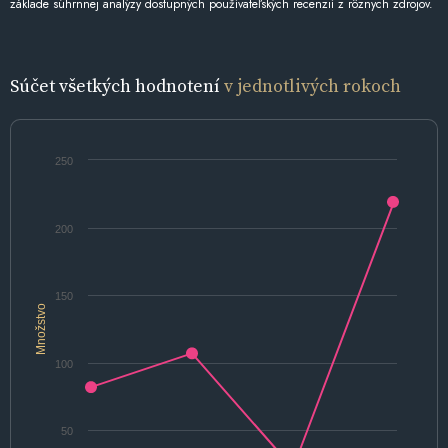
základe súhrnnej analýzy dostupných používateľských recenzií z rôznych zdrojov.
Súčet všetkých hodnotení
v jednotlivých rokoch
250
200
150
Množstvo
100
50