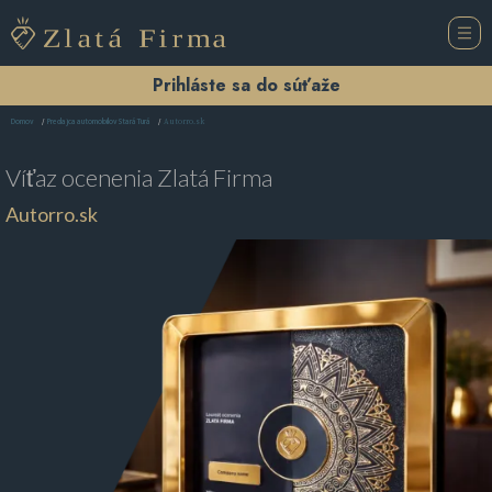
Prihláste sa do súťaže
Autorro.sk
Domov
Predajca automobilov Stará Turá
Víťaz ocenenia
Zlatá Firma
Autorro.sk