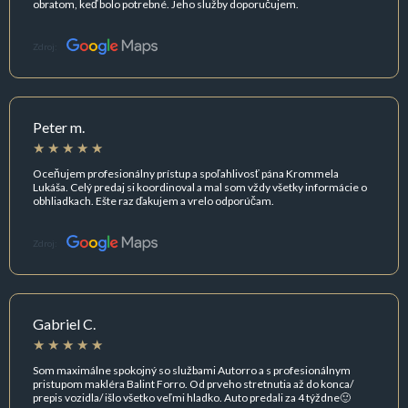
obratom, keď bolo potrebné. Jeho služby doporučujem.
Zdroj:
Peter m.
Oceňujem profesionálny prístup a spoľahlivosť pána Krommela
Lukáša. Celý predaj si koordinoval a mal som vždy všetky informácie o
obhliadkach. Ešte raz ďakujem a vrelo odporúčam.
Zdroj:
Gabriel C.
Som maximálne spokojný so službami Autorro a s profesionálnym
pristupom makléra Balint Forro. Od prveho stretnutia až do konca/
prepis vozidla/ išlo všetko veľmi hladko. Auto predali za 4 týždne🙂