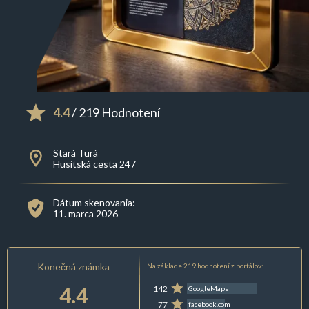
4.4
/ 219 Hodnotení
Stará Turá
Husitská cesta 247
Dátum skenovania:
11. marca 2026
Konečná známka
Na základe 219 hodnotení z portálov:
4.4
142
GoogleMaps
77
facebook.com