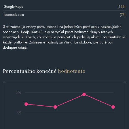
GoogleMaps
(142)
facebook.com
(77)
Graf zobrazuje zmeny počtu recenzií na jednotlivých portáloch v nasledujúcich
obdobiach. Údaje ukazujú, ako sa vyvíjal počet hodnotení firmy v rôznych
recenzných službách, čo umožňuje porovnať ich podiel aj aktivitu používateľov na
každej platforme. Zobrazené hodnoty zahŕňajú iba obdobie, pre ktoré boli
dostupné údaje.
Percentuálne konečné
hodnotenie
100
80