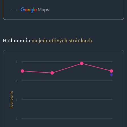
Zdroj:
Hodnotenia
na jednotlivých stránkach
5
4
hodnotenie
3
2