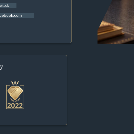
et.sk
acebook.com
y