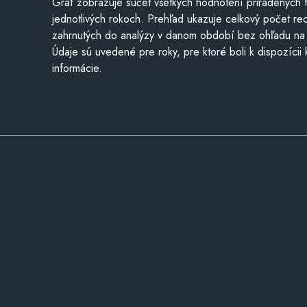
Graf zobrazuje súčet všetkých hodnotení priradených f
jednotlivých rokoch. Prehľad ukazuje celkový počet re
zahrnutých do analýzy v danom období bez ohľadu na 
Údaje sú uvedené pre roky, pre ktoré boli k dispozícii
informácie.