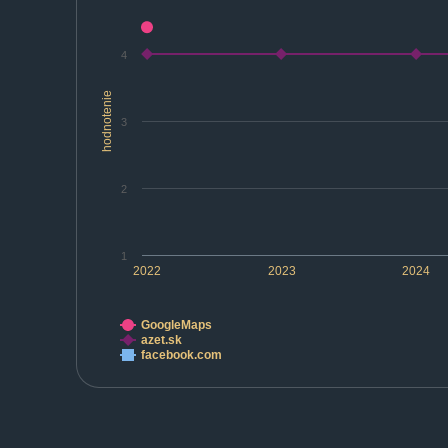
4
hodnotenie
3
2
1
2022
2023
2024
GoogleMaps
azet.sk
facebook.com