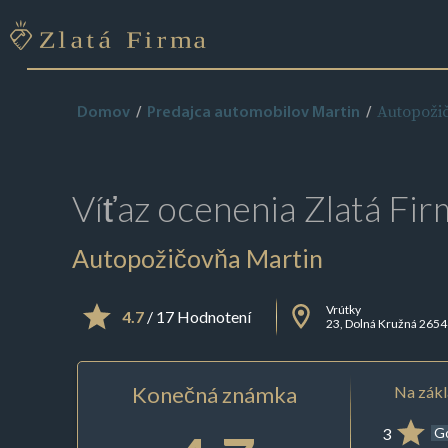
Autopoži
Domov
Predajca automobilov Martin
Víťaz ocenenia
Zlatá Fir
Autopožičovňa Martin
Vrútky
4.7
/ 17 Hodnotení
23, Dolná Kružná 2654
Konečná známka
Na zákl
3
G