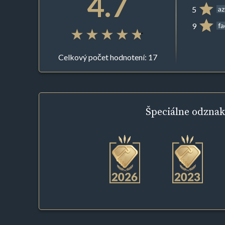
4.7
5
az
9
f
Celkový počet hodnotení: 17
Špeciálne
odznak