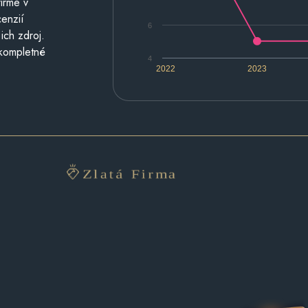
irme v
cenzií
6
ich zdroj.
 kompletné
4
2022
2023