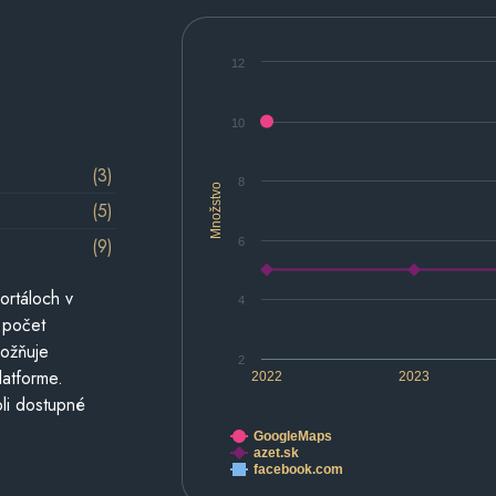
12
10
(3)
8
Množstvo
(5)
(9)
6
ortáloch v
4
 počet
možňuje
2
latforme.
2022
2023
li dostupné
GoogleMaps
azet.sk
facebook.com