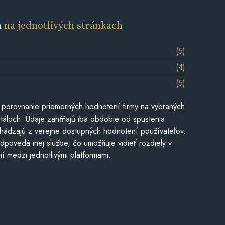
a
na jednotlivých stránkach
(5)
(4)
(5)
 porovnanie priemerných hodnotení firmy na vybraných
táloch. Údaje zahŕňajú iba obdobie od spustenia
hádzajú z verejne dostupných hodnotení používateľov.
dpovedá inej službe, čo umožňuje vidieť rozdiely v
í medzi jednotlivými platformami.