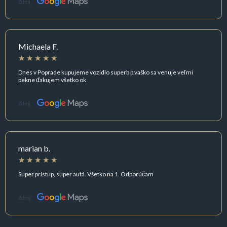
Zdroj:
Michaela F.
Dnes v Poprade kupujeme vozidlo superb p.vaško sa venuje veľmi
pekne ďakujem všetko ok
Zdroj:
marian b.
Super prístup, super autá. Všetko na 1. Odporúčam
Zdroj: