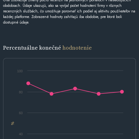
Graf zobrazuje zmeny počtu recenzií na jednotlivých portáloch v nasledujúcich
obdobiach. Údaje ukazujú, ako sa vyvíjal počet hodnotení firmy v rôznych
recenzných službách, čo umožňuje porovnať ich podiel aj aktivitu používateľov na
každej platforme. Zobrazené hodnoty zahŕňajú iba obdobie, pre ktoré boli
dostupné údaje.
Percentuálne konečné
hodnotenie
100
80
60
%
40