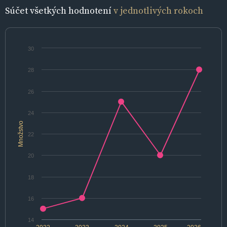
Súčet všetkých hodnotení
v jednotlivých rokoch
30
28
26
24
Množstvo
22
20
18
16
14