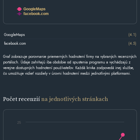
GoogleMaps
facebook.com
GoogleMaps
(4.1)
facebook.com
(4.5)
Graf zobrazuje porovnanie priemerných hodnotení firmy na vybraných recenzných
portáloch. Údaje zahŕňajú iba obdobie od spustenia programu a vychádzajú z
verejne dostupných hodnotení používateľov. Každá krivka zodpovedá inej službe,
čo umožňuje vidieť rozdiely v úrovni hodnotení medzi jednotlivými platformami.
Počet recenzií
na jednotlivých stránkach
25