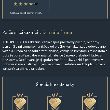
Celkový počet hodnotení: 28
Za čo si zákazníci
vážia túto firmu
AUTOPOPRAD si zákazníci cenia najmä pre férový prístup, ochotný
personál a príjemnú komunikáciu od prvého kontaktu až po odovzdanie
vozidla. Predajca pôsobí profesionálne, venuje sa klientom s rešpektom a
dokáže poradiť pri výbere auta tak, aby celý nákup prebehol hladko a
bez stresu. Oceňovaná je aj spoľahlivosť ponuky, vozidlá pripravené v
dobrom stave a celkový dojem seriózneho autobazáru, kde platí slovo a
zákazník sa cíti naozaj dobre.
Špeciálne
odznaky