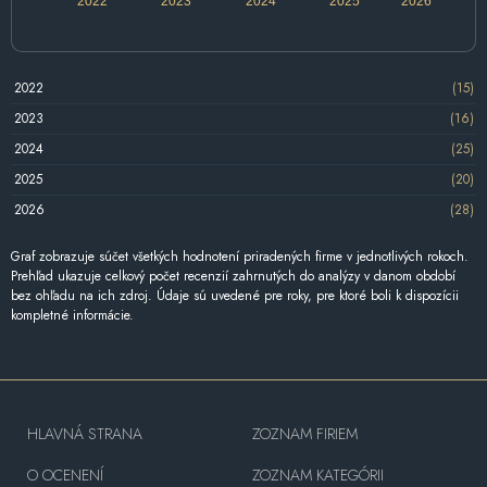
2022
2023
2024
2025
2026
2022
(15)
2023
(16)
2024
(25)
2025
(20)
2026
(28)
Graf zobrazuje súčet všetkých hodnotení priradených firme v jednotlivých rokoch.
Prehľad ukazuje celkový počet recenzií zahrnutých do analýzy v danom období
bez ohľadu na ich zdroj. Údaje sú uvedené pre roky, pre ktoré boli k dispozícii
kompletné informácie.
HLAVNÁ STRANA
ZOZNAM FIRIEM
O OCENENÍ
ZOZNAM KATEGÓRII