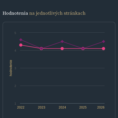
Hodnotenia
na jednotlivých stránkach
5
4
hodnotenie
3
2
1
2022
2023
2024
2025
2026