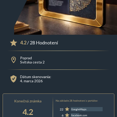
4.2
/ 28 Hodnotení
Poprad
Svitska cesta 2
Dátum skenovania:
4. marca 2026
Konečná známka
Na základe 28 hodnotení z portálov:
4.2
22
GoogleMaps
6
facebook.com