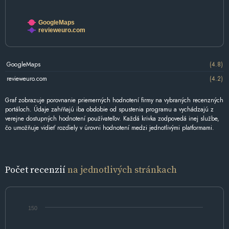
GoogleMaps
revieweuro.com
GoogleMaps
(4.8)
revieweuro.com
(4.2)
Graf zobrazuje porovnanie priemerných hodnotení firmy na vybraných recenzných
portáloch. Údaje zahŕňajú iba obdobie od spustenia programu a vychádzajú z
verejne dostupných hodnotení používateľov. Každá krivka zodpovedá inej službe,
čo umožňuje vidieť rozdiely v úrovni hodnotení medzi jednotlivými platformami.
Počet recenzií
na jednotlivých stránkach
150