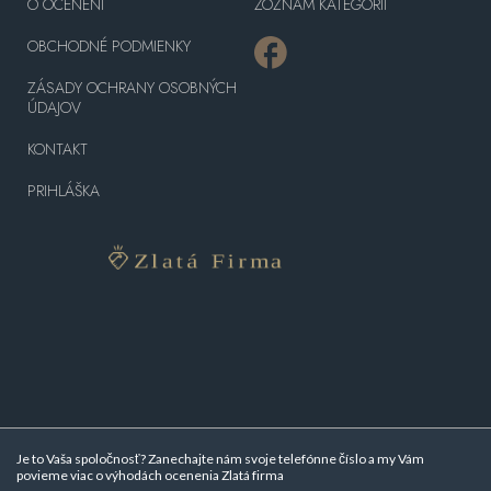
O OCENENÍ
ZOZNAM KATEGÓRII
OBCHODNÉ PODMIENKY
ZÁSADY OCHRANY OSOBNÝCH
ÚDAJOV
KONTAKT
PRIHLÁŠKA
Je to Vaša spoločnosť? Zanechajte nám svoje telefónne číslo a my Vám
povieme viac o
výhodách ocenenia Zlatá firma