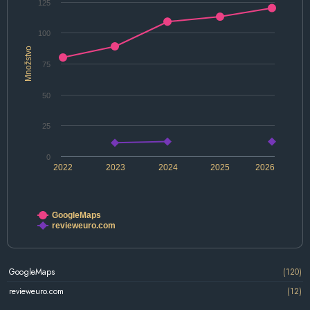
125
100
Množstvo
75
50
25
0
2022
2023
2024
2025
2026
GoogleMaps
revieweuro.com
GoogleMaps
(120)
revieweuro.com
(12)