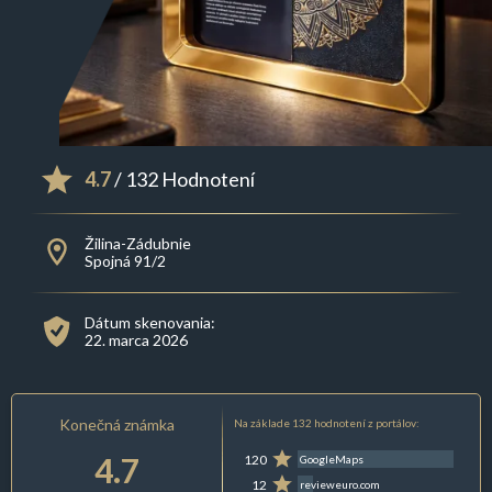
4.7
/ 132 Hodnotení
Žilina-Zádubnie
Spojná 91/2
Dátum skenovania:
22. marca 2026
Konečná známka
Na základe 132 hodnotení z portálov:
4.7
120
GoogleMaps
12
revieweuro.com