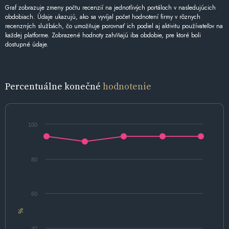
Graf zobrazuje zmeny počtu recenzií na jednotlivých portáloch v nasledujúcich
obdobiach. Údaje ukazujú, ako sa vyvíjal počet hodnotení firmy v rôznych
recenzných službách, čo umožňuje porovnať ich podiel aj aktivitu používateľov na
každej platforme. Zobrazené hodnoty zahŕňajú iba obdobie, pre ktoré boli
dostupné údaje.
Percentuálne konečné
hodnotenie
100
80
60
%
40