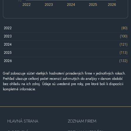
70
2022
2023
2024
2025
2026
2022
(80)
2023
(100)
2024
(121)
2025
(113)
2026
(132)
Graf zobrazuje súčet všetkých hodnotení priradených firme v jednotlivých rokoch.
Prehľad ukazuje celkový počet recenzií zahrnutých do analýzy v danom období
bez ohľadu na ich zdroj. Údaje sú uvedené pre roky, pre ktoré boli k dispozícii
kompletné informácie.
HLAVNÁ STRANA
ZOZNAM FIRIEM