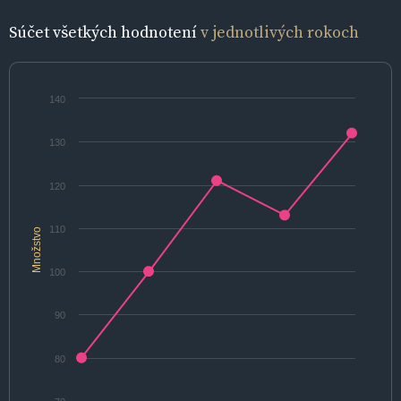
Súčet všetkých hodnotení
v jednotlivých rokoch
140
130
120
110
Množstvo
100
90
80