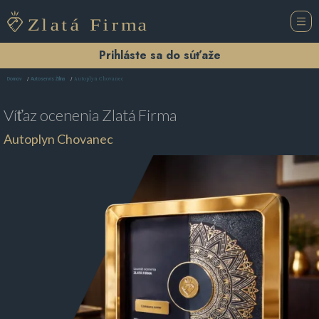
Prihláste sa do súťaže
Autoplyn Chovanec
Domov
Autoservis Žilina
Víťaz ocenenia
Zlatá Firma
Autoplyn Chovanec