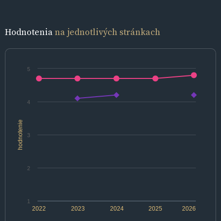
Hodnotenia
na jednotlivých stránkach
5
4
hodnotenie
3
2
1
2022
2023
2024
2025
2026