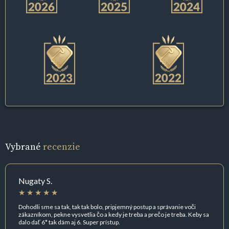
Vybrané
recenzie
Nugaty S.
Dohodli sme sa tak, tak tak bolo, pripjemný postup a správanie voči
zákazníkom, pekne vysvetlia čo a kedy je treba a prečo je treba. Keby sa
dalo dať 6* tak dám aj 6. Super prístup.