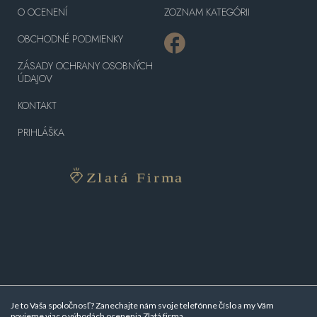
O OCENENÍ
ZOZNAM KATEGÓRII
OBCHODNÉ PODMIENKY
ZÁSADY OCHRANY OSOBNÝCH
ÚDAJOV
KONTAKT
PRIHLÁŠKA
Je to Vaša spoločnosť? Zanechajte nám svoje telefónne číslo a my Vám
povieme viac o
výhodách ocenenia Zlatá firma