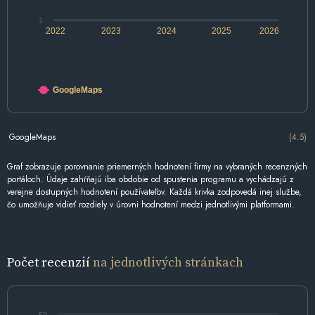
1
2022
2023
2024
2025
2026
GoogleMaps
GoogleMaps
(4.5)
Graf zobrazuje porovnanie priemerných hodnotení firmy na vybraných recenzných
portáloch. Údaje zahŕňajú iba obdobie od spustenia programu a vychádzajú z
verejne dostupných hodnotení používateľov. Každá krivka zodpovedá inej službe,
čo umožňuje vidieť rozdiely v úrovni hodnotení medzi jednotlivými platformami.
Počet recenzií
na jednotlivých stránkach