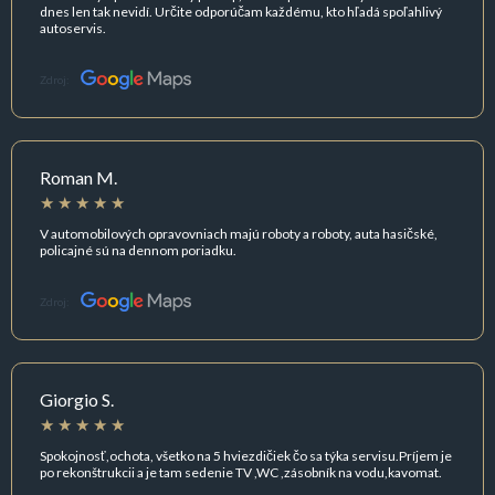
dnes len tak nevidí. Určite odporúčam každému, kto hľadá spoľahlivý
autoservis.
Zdroj:
Roman M.
V automobilových opravovniach majú roboty a roboty, auta hasičské,
policajné sú na dennom poriadku.
Zdroj:
Giorgio S.
Spokojnosť,ochota, všetko na 5 hviezdičiek čo sa týka servisu.Príjem je
po rekonštrukcii a je tam sedenie TV ,WC ,zásobník na vodu,kavomat.