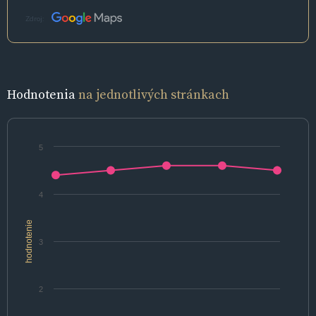
Zdroj:
Hodnotenia
na jednotlivých stránkach
5
4
hodnotenie
3
2