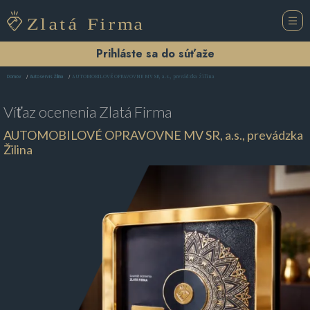
Prihláste sa do súťaže
AUTOMOBILOVÉ OPRAVOVNE MV SR, a.s., prevádzka Žilina
Domov
Autoservis Žilina
Víťaz ocenenia
Zlatá Firma
AUTOMOBILOVÉ OPRAVOVNE MV SR, a.s., prevádzka
Žilina