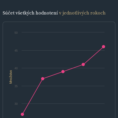
Súčet všetkých hodnotení
v jednotlivých rokoch
50
45
40
Množstvo
35
30