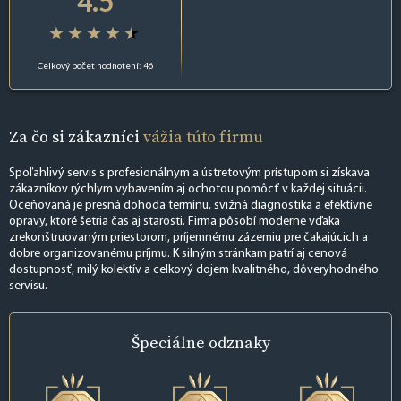
4.5
Celkový počet hodnotení: 46
Za čo si zákazníci
vážia túto firmu
Spoľahlivý servis s profesionálnym a ústretovým prístupom si získava
zákazníkov rýchlym vybavením aj ochotou pomôcť v každej situácii.
Oceňovaná je presná dohoda termínu, svižná diagnostika a efektívne
opravy, ktoré šetria čas aj starosti. Firma pôsobí moderne vďaka
zrekonštruovaným priestorom, príjemnému zázemiu pre čakajúcich a
dobre organizovanému príjmu. K silným stránkam patrí aj cenová
dostupnosť, milý kolektív a celkový dojem kvalitného, dôveryhodného
servisu.
Špeciálne
odznaky