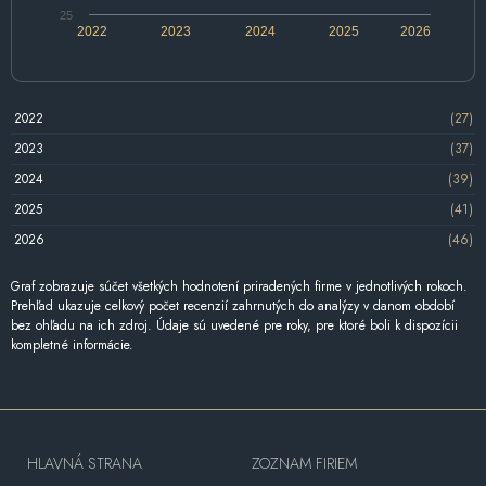
25
2022
2023
2024
2025
2026
2022
(27)
2023
(37)
2024
(39)
2025
(41)
2026
(46)
Graf zobrazuje súčet všetkých hodnotení priradených firme v jednotlivých rokoch.
Prehľad ukazuje celkový počet recenzií zahrnutých do analýzy v danom období
bez ohľadu na ich zdroj. Údaje sú uvedené pre roky, pre ktoré boli k dispozícii
kompletné informácie.
HLAVNÁ STRANA
ZOZNAM FIRIEM