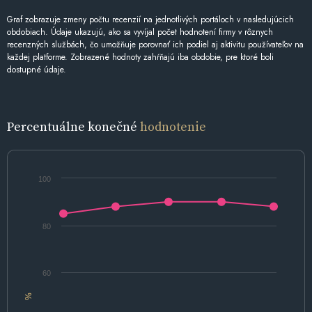
Graf zobrazuje zmeny počtu recenzií na jednotlivých portáloch v nasledujúcich
obdobiach. Údaje ukazujú, ako sa vyvíjal počet hodnotení firmy v rôznych
recenzných službách, čo umožňuje porovnať ich podiel aj aktivitu používateľov na
každej platforme. Zobrazené hodnoty zahŕňajú iba obdobie, pre ktoré boli
dostupné údaje.
Percentuálne konečné
hodnotenie
100
80
60
%