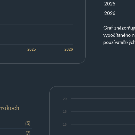
2025
2026
Graf znázorňuj
vypočítaného n
používateľských
2025
2026
20
 rokoch
18
(5)
16
(7)