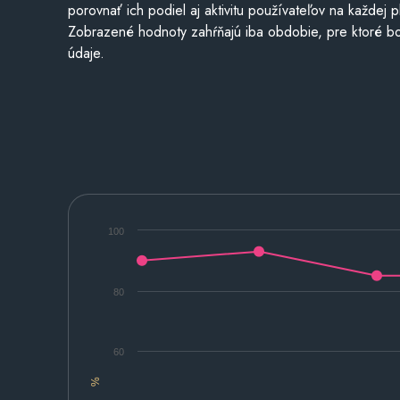
porovnať ich podiel aj aktivitu používateľov na každej p
Zobrazené hodnoty zahŕňajú iba obdobie, pre ktoré bo
údaje.
100
80
60
%