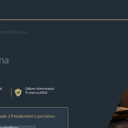
utomach s.r.o.
ma
ad
Dátum skenovania:
9. marca 2026
ade 19 hodnotení z portálov:
oogleMaps