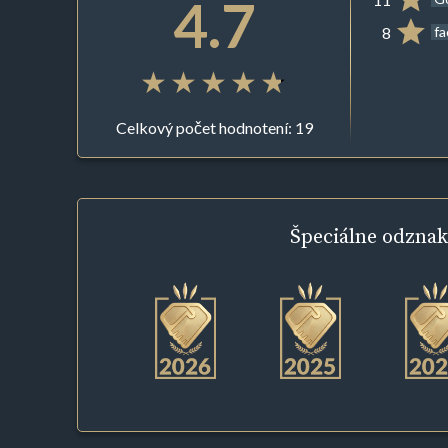
4.7
8
f
Celkový počet hodnotení: 19
Špeciálne
odznak