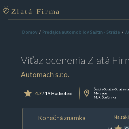
A
Domov
Predajca automobilov Šaštín - Stráže
Víťaz ocenenia
Zlatá Fir
Automach s.r.o.
Šaštín-Stráže-Stráže n
4.7
/ 19 Hodnotení
Myjavou
M. R. Štefánika
Konečná známka
Na zákl
11
G