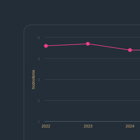
5
4
hodnotenie
3
2
1
2022
2023
2024