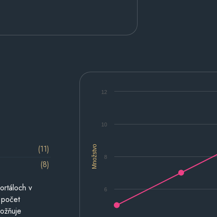
12
10
(11)
Množstvo
8
(8)
ortáloch v
6
 počet
možňuje