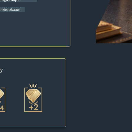
acebook.com
y
+2