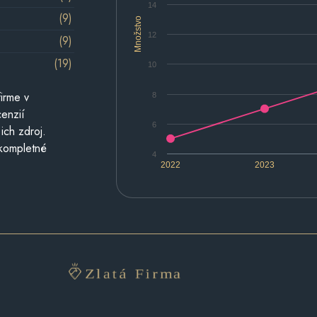
14
(9)
Množstvo
12
(9)
(19)
10
irme v
8
cenzií
6
ich zdroj.
 kompletné
4
2022
2023