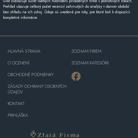
Graf zobrazuje súčet všetkých hodnotení priradených firme v jednotlivých rokoch.
Prehľad ukazuje celkový počet recenzií zahrnutých do analýzy v danom období
bez ohľadu na ich zdroj. Údaje sú uvedené pre roky, pre ktoré boli k dispozícii
kompletné informácie.
HLAVNÁ STRANA
ZOZNAM FIRIEM
O OCENENÍ
ZOZNAM KATEGÓRII
OBCHODNÉ PODMIENKY
ZÁSADY OCHRANY OSOBNÝCH
ÚDAJOV
KONTAKT
PRIHLÁŠKA