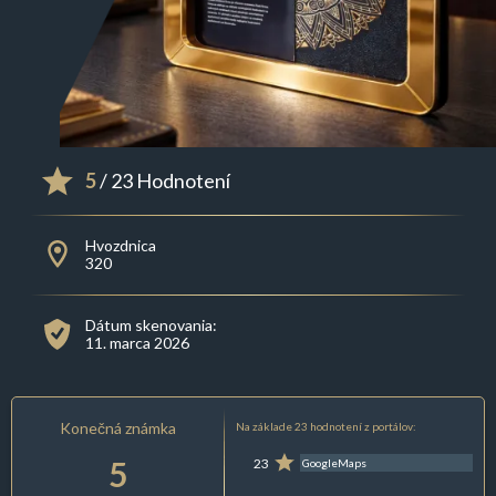
5
/ 23 Hodnotení
Hvozdnica
320
Dátum skenovania:
11. marca 2026
Konečná známka
Na základe 23 hodnotení z portálov:
5
23
GoogleMaps