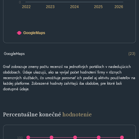
0
2022
2023
2024
2025
2026
GoogleMaps
GoogleMaps
(23)
Graf zobrazuje zmeny počtu recenzií na jednotlivých portáloch v nasledujúcich
obdobiach. Údaje ukazujú, ako sa vyvíjal počet hodnotení firmy v rôznych
recenzných službách, čo umožňuje porovnať ich podiel aj aktivitu používateľov na
každej platforme. Zobrazené hodnoty zahŕňajú iba obdobie, pre ktoré boli
dostupné údaje.
Percentuálne konečné
hodnotenie
100