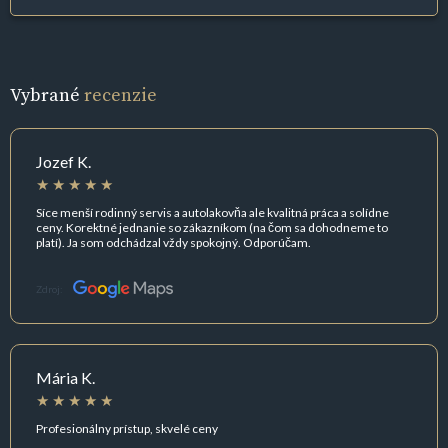
Vybrané
recenzie
Jozef K.
Síce menší rodinný servis a autolakovňa ale kvalitná práca a solídne
ceny. Korektné jednanie so zákazníkom (na čom sa dohodneme to
platí). Ja som odchádzal vždy spokojný. Odporúčam.
Zdroj:
Mária K.
Profesionálny prístup, skvelé ceny