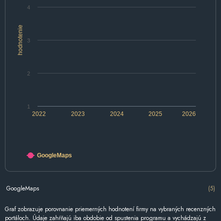
4
hodnotenie
3
2
1
2022
2023
2024
2025
2026
GoogleMaps
GoogleMaps
(5)
Graf zobrazuje porovnanie priemerných hodnotení firmy na vybraných recenzných
portáloch. Údaje zahŕňajú iba obdobie od spustenia programu a vychádzajú z