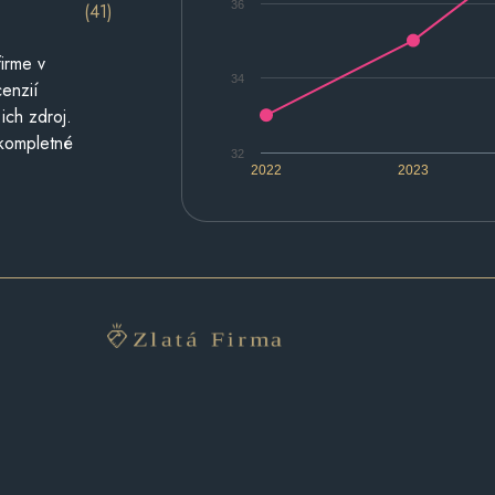
36
(41)
irme v
34
cenzií
ich zdroj.
 kompletné
32
2022
2023