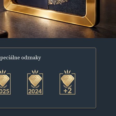
peciálne
odznaky
+2