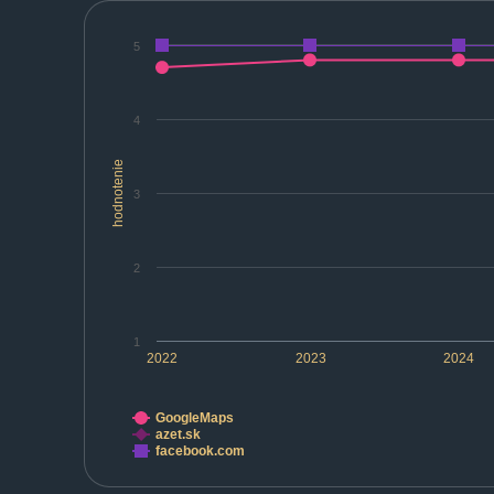
5
4
hodnotenie
3
2
1
2022
2023
2024
GoogleMaps
azet.sk
facebook.com