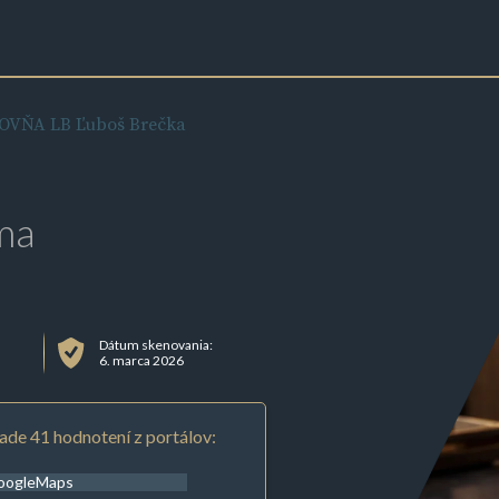
VŇA LB Ľuboš Brečka
ma
Dátum skenovania:
6. marca 2026
ade 41 hodnotení z portálov:
oogleMaps