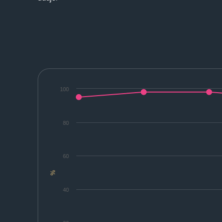
100
80
60
%
40