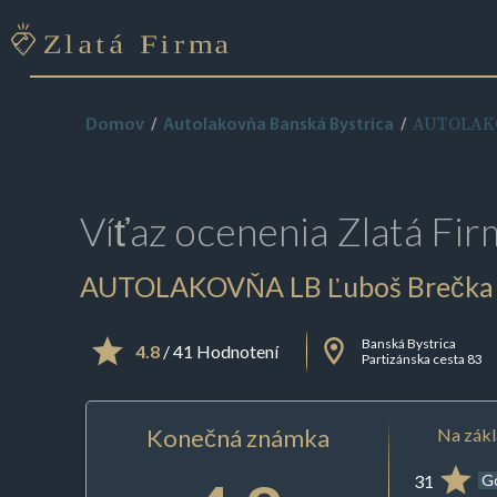
AUTOLAKO
Domov
Autolakovňa Banská Bystrica
Víťaz ocenenia
Zlatá Fir
AUTOLAKOVŇA LB Ľuboš Brečka
Banská Bystrica
4.8
/ 41 Hodnotení
Partizánska cesta 83
Konečná známka
Na zákl
31
G