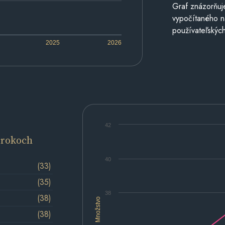
Graf znázorňuj
vypočítaného n
používateľských
2025
2026
42
 rokoch
40
(33)
(35)
38
(38)
Množstvo
(38)