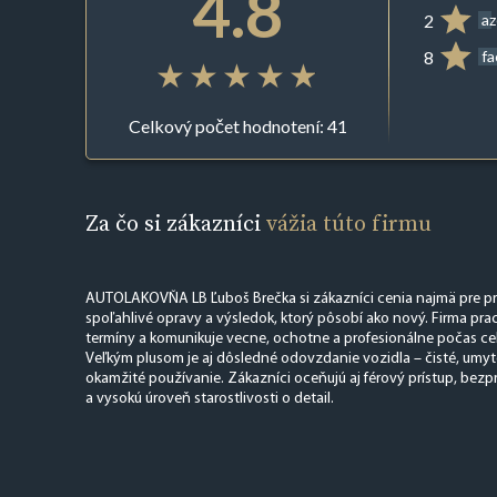
4.8
2
az
8
f
Celkový počet hodnotení: 41
Za čo si zákazníci
vážia túto firmu
AUTOLAKOVŇA LB Ľuboš Brečka si zákazníci cenia najmä pre pr
spoľahlivé opravy a výsledok, ktorý pôsobí ako nový. Firma pra
termíny a komunikuje vecne, ochotne a profesionálne počas ce
Veľkým plusom je aj dôsledné odovzdanie vozidla – čisté, umyt
okamžité používanie. Zákazníci oceňujú aj férový prístup, be
a vysokú úroveň starostlivosti o detail.