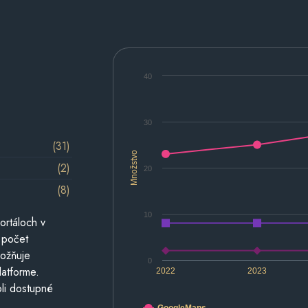
40
30
(31)
Množstvo
(2)
20
(8)
10
ortáloch v
 počet
možňuje
0
latforme.
2022
2023
li dostupné