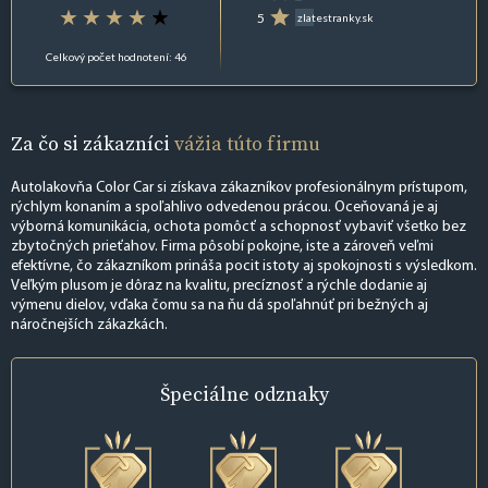
5
zlatestranky.sk
Celkový počet hodnotení: 46
Za čo si zákazníci
vážia túto firmu
Autolakovňa Color Car si získava zákazníkov profesionálnym prístupom,
rýchlym konaním a spoľahlivo odvedenou prácou. Oceňovaná je aj
výborná komunikácia, ochota pomôcť a schopnosť vybaviť všetko bez
zbytočných prieťahov. Firma pôsobí pokojne, iste a zároveň veľmi
efektívne, čo zákazníkom prináša pocit istoty aj spokojnosti s výsledkom.
Veľkým plusom je dôraz na kvalitu, precíznosť a rýchle dodanie aj
výmenu dielov, vďaka čomu sa na ňu dá spoľahnúť pri bežných aj
náročnejších zákazkách.
Špeciálne
odznaky