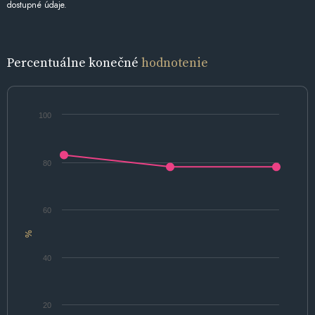
dostupné údaje.
Percentuálne konečné
hodnotenie
100
80
60
%
40
20