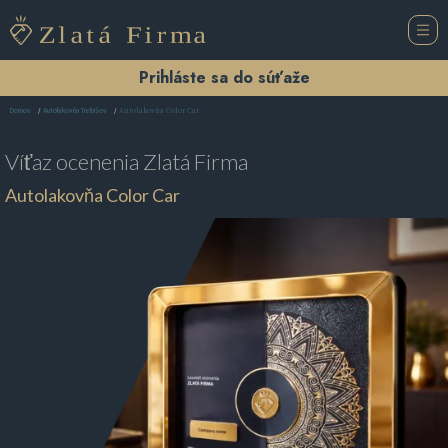
Prihláste sa do súťaže
Autolakovňa Color Car
Domov
Autolakovňa Trebišov
Víťaz ocenenia
Zlatá Firma
Autolakovňa Color Car