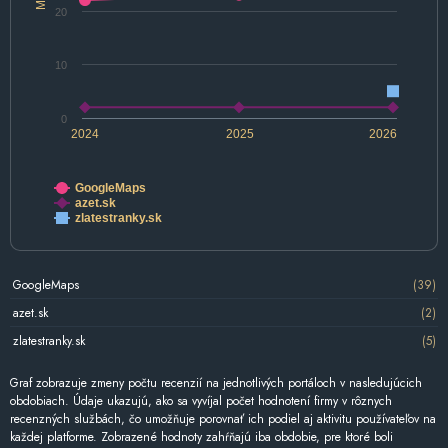
20
10
0
2024
2025
2026
GoogleMaps
azet.sk
zlatestranky.sk
GoogleMaps
(39)
azet.sk
(2)
zlatestranky.sk
(5)
Graf zobrazuje zmeny počtu recenzií na jednotlivých portáloch v nasledujúcich
obdobiach. Údaje ukazujú, ako sa vyvíjal počet hodnotení firmy v rôznych
recenzných službách, čo umožňuje porovnať ich podiel aj aktivitu používateľov na
každej platforme. Zobrazené hodnoty zahŕňajú iba obdobie, pre ktoré boli