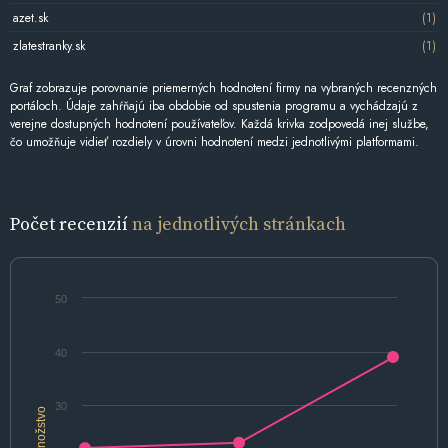
azet.sk
(1)
zlatestranky.sk
(1)
Graf zobrazuje porovnanie priemerných hodnotení firmy na vybraných recenzných
portáloch. Údaje zahŕňajú iba obdobie od spustenia programu a vychádzajú z
verejne dostupných hodnotení používateľov. Každá krivka zodpovedá inej službe,
čo umožňuje vidieť rozdiely v úrovni hodnotení medzi jednotlivými platformami.
Počet recenzií
na jednotlivých stránkach
50
40
30
Množstvo