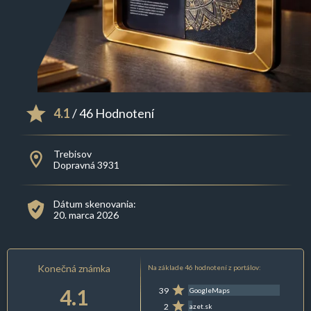
4.1
/ 46 Hodnotení
Trebisov
Dopravná 3931
Dátum skenovania:
20. marca 2026
Konečná známka
Na základe 46 hodnotení z portálov:
4.1
39
GoogleMaps
2
azet.sk