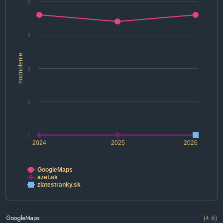
5
4
hodnotenie
3
2
1
2024
2025
2026
GoogleMaps
azet.sk
zlatestranky.sk
GoogleMaps
(4.6)