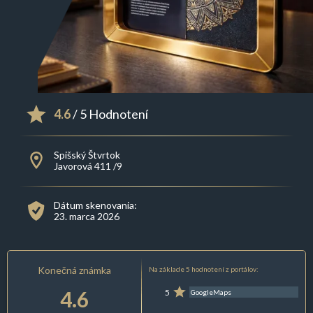
4.6
/ 5 Hodnotení
Spišský Štvrtok
Javorová 411 /9
Dátum skenovania:
23. marca 2026
Konečná známka
Na základe 5 hodnotení z portálov:
4.6
5
GoogleMaps