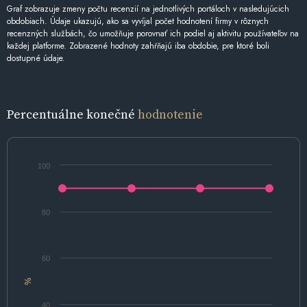
Graf zobrazuje zmeny počtu recenzií na jednotlivých portáloch v nasledujúcich
obdobiach. Údaje ukazujú, ako sa vyvíjal počet hodnotení firmy v rôznych
recenzných službách, čo umožňuje porovnať ich podiel aj aktivitu používateľov na
každej platforme. Zobrazené hodnoty zahŕňajú iba obdobie, pre ktoré boli
dostupné údaje.
Percentuálne konečné
hodnotenie
100
80
60
%
40