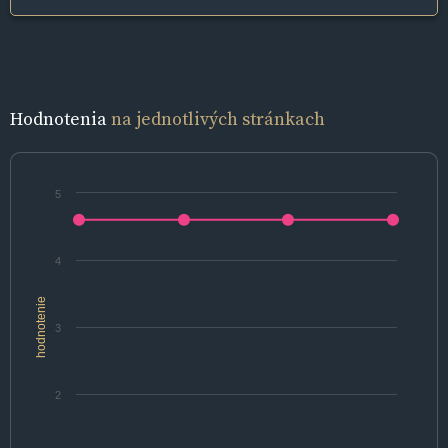
Hodnotenia
na jednotlivých stránkach
5
4
hodnotenie
3
2