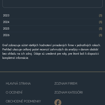
2023
(5)
2024
(5)
2025
(5)
2026
(5)
Graf zobrazuje súčet všetkých hodnotení priradených firme v jednotlivých rokoch.
Prehľad ukazuje celkový počet recenzií zahrnutých do analýzy v danom období
bez ohľadu na ich zdroj. Údaje sú uvedené pre roky, pre ktoré boli k dispozícii
kompletné informácie.
HLAVNÁ STRANA
ZOZNAM FIRIEM
O OCENENÍ
ZOZNAM KATEGÓRII
OBCHODNÉ PODMIENKY