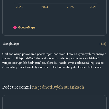
1
2023
2024
2025
2026
GoogleMaps
GoogleMaps
(4.6)
Graf zobrazuje porovnanie priemerných hodnotení firmy na vybraných recenzných
portáloch. Údaje zahŕňajú iba obdobie od spustenia programu a vychádzajú z
verejne dostupných hodnotení používateľov. Každá krivka zodpovedá inej službe,
čo umožňuje vidieť rozdiely v úrovni hodnotení medzi jednotlivými platformami.
Počet recenzií
na jednotlivých stránkach