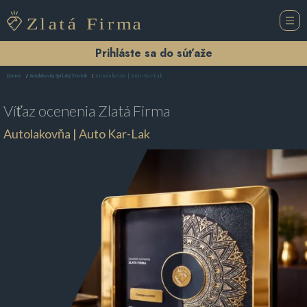
Prihláste sa do súťaže
Autolakovňa | Auto Kar-Lak
Domov
Autolakovňa Spišský Štvrtok
Víťaz ocenenia
Zlatá Firma
Autolakovňa | Auto Kar-Lak