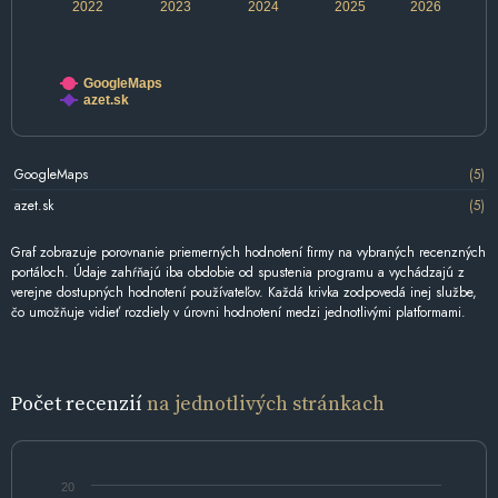
2022
2023
2024
2025
2026
GoogleMaps
azet.sk
GoogleMaps
(5)
azet.sk
(5)
Graf zobrazuje porovnanie priemerných hodnotení firmy na vybraných recenzných
portáloch. Údaje zahŕňajú iba obdobie od spustenia programu a vychádzajú z
verejne dostupných hodnotení používateľov. Každá krivka zodpovedá inej službe,
čo umožňuje vidieť rozdiely v úrovni hodnotení medzi jednotlivými platformami.
Počet recenzií
na jednotlivých stránkach
20