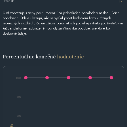
azet.sk
(2)
Graf zobrazuje zmeny počtu recenzií na jednotlivých portáloch v nasledujúcich
obdobiach. Údaje ukazujú, ako sa vyvíjal počet hodnotení firmy v rôznych
recenzných službách, čo umožňuje porovnať ich podiel aj aktivitu používateľov na
každej platforme. Zobrazené hodnoty zahŕňajú iba obdobie, pre ktoré boli
dostupné údaje.
Percentuálne konečné
hodnotenie
100
80
60
%