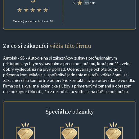
2
azet.sk
Celkový počet hodnotení: 18
Za čo si zákazníci
vážia túto firmu
Autolak - SB - Autodielňa si zákazníkov získava profesionálnym
prístupom, rýchlym vybavením a precíznou prácou, ktorá prináša veľmi
dobrý výsledok už na prvý pohľad. Oceňovaná je ochota poradiť,
príjemná komunikácia aj spoľahlivé jednanie majiteľa, vďaka čomu sa
zákazníci cítia komfortne od prvého kontaktu až po odovzdanie vozidla.
Firma spája kvalitné lakérnické služby s primeranými cenami a dôrazom
na spokojnosť klienta, čo z nej robí istú voľbu aj na ďalšiu spoluprácu.
Špeciálne
odznaky