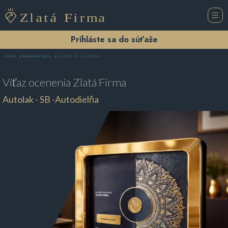
Prihláste sa do súťaže
Autolak - SB -Autodielňa
Domov
Autolakovňa Trnava
Víťaz ocenenia
Zlatá Firma
Autolak - SB -Autodielňa