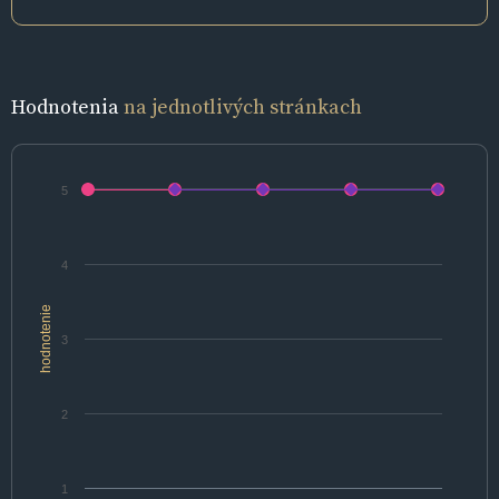
Hodnotenia
na jednotlivých stránkach
5
4
hodnotenie
3
2
1