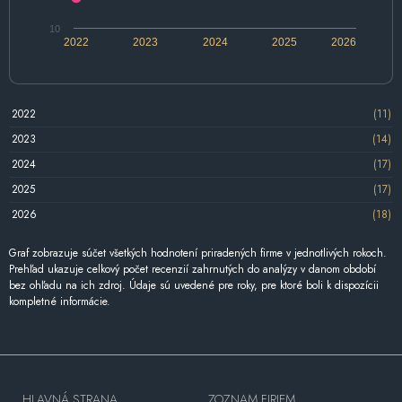
10
2022
2023
2024
2025
2026
2022
(11)
2023
(14)
2024
(17)
2025
(17)
2026
(18)
Graf zobrazuje súčet všetkých hodnotení priradených firme v jednotlivých rokoch.
Prehľad ukazuje celkový počet recenzií zahrnutých do analýzy v danom období
bez ohľadu na ich zdroj. Údaje sú uvedené pre roky, pre ktoré boli k dispozícii
kompletné informácie.
HLAVNÁ STRANA
ZOZNAM FIRIEM