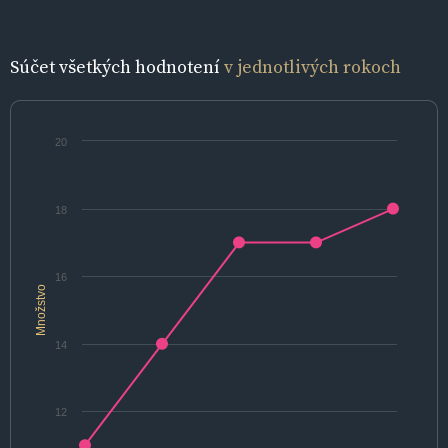
Súčet všetkých hodnotení
v jednotlivých rokoch
20
18
16
Množstvo
14
12