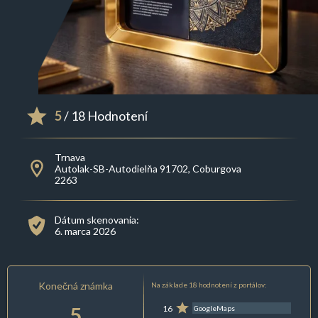
5
/ 18 Hodnotení
Trnava
Autolak-SB-Autodielňa 91702, Coburgova
2263
Dátum skenovania:
6. marca 2026
Konečná známka
Na základe 18 hodnotení z portálov:
5
16
GoogleMaps