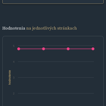
Hodnotenia
na jednotlivých stránkach
5
4
hodnotenie
3
2