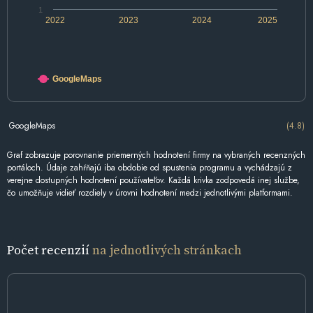
1
2022
2023
2024
2025
GoogleMaps
GoogleMaps
(4.8)
Graf zobrazuje porovnanie priemerných hodnotení firmy na vybraných recenzných
portáloch. Údaje zahŕňajú iba obdobie od spustenia programu a vychádzajú z
verejne dostupných hodnotení používateľov. Každá krivka zodpovedá inej službe,
čo umožňuje vidieť rozdiely v úrovni hodnotení medzi jednotlivými platformami.
Počet recenzií
na jednotlivých stránkach