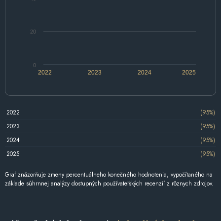
20
0
2022
2023
2024
2025
2022
(95%)
2023
(95%)
2024
(95%)
2025
(95%)
Graf znázorňuje zmeny percentuálneho konečného hodnotenia, vypočítaného na
základe súhrnnej analýzy dostupných používateľských recenzií z rôznych zdrojov.