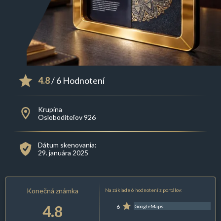
4.8
/ 6 Hodnotení
Krupina
Osloboditeľov 926
Dátum skenovania:
29. januára 2025
Konečná známka
Na základe 6 hodnotení z portálov:
4.8
6
GoogleMaps