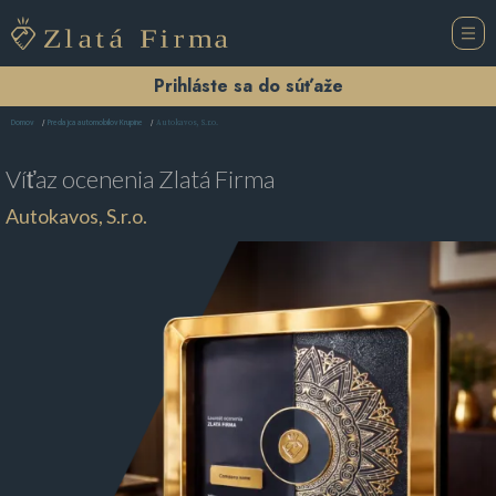
Prihláste sa do súťaže
Autokavos, S.r.o.
Domov
Predajca automobilov Krupine
Víťaz ocenenia
Zlatá Firma
Autokavos, S.r.o.