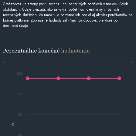
Graf zobrazuje zmeny počtu recenzií na jednotlivých portáloch v nasledujúcich
obdobiach. Údaje ukazujú, ako sa vyvíjal počet hodnotení firmy v rôznych
recenzných službách, čo umožňuje porovnať ich podiel aj aktivitu používateľov na
každej platforme. Zobrazené hodnoty zahŕňajú iba obdobie, pre ktoré boli
dostupné údaje.
Percentuálne konečné
hodnotenie
100
80
60
%
40