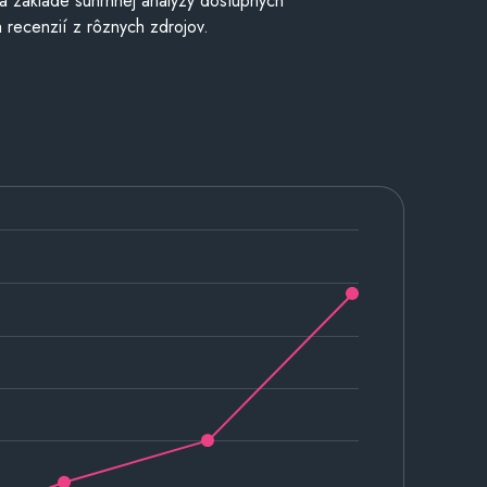
a základe súhrnnej analýzy dostupných
 recenzií z rôznych zdrojov.