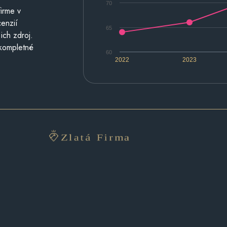
70
irme v
cenzií
65
ich zdroj.
 kompletné
60
2022
2023