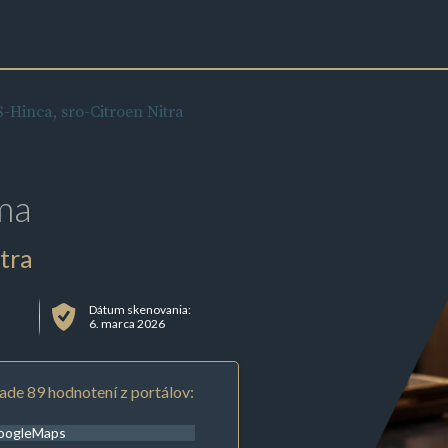
inca, sro-Citroen Nitra
ma
tra
Dátum skenovania:
6. marca 2026
ade 89 hodnotení z portálov:
oogleMaps