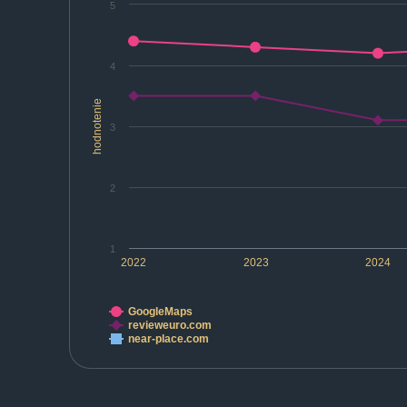
5
4
hodnotenie
3
2
1
2022
2023
2024
GoogleMaps
revieweuro.com
near-place.com