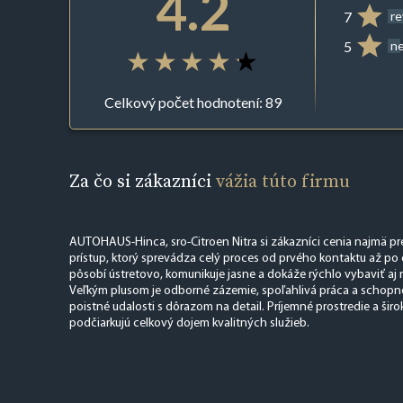
4.2
7
r
5
ne
Celkový počet hodnotení: 89
Za čo si zákazníci
vážia túto firmu
AUTOHAUS-Hinca, sro-Citroen Nitra si zákazníci cenia najmä pr
prístup, ktorý sprevádza celý proces od prvého kontaktu až po
pôsobí ústretovo, komunikuje jasne a dokáže rýchlo vybaviť aj 
Veľkým plusom je odborné zázemie, spoľahlivá práca a schopno
poistné udalosti s dôrazom na detail. Príjemné prostredie a širo
podčiarkujú celkový dojem kvalitných služieb.