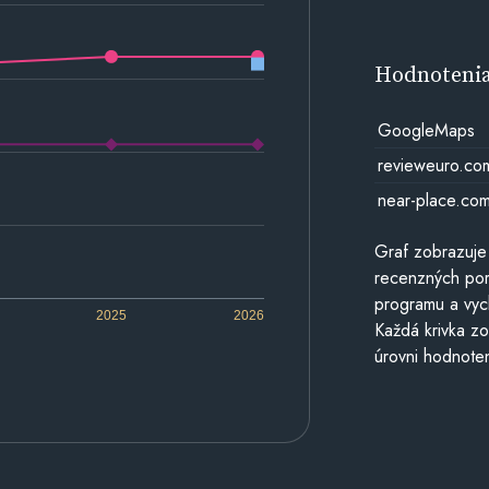
Hodnoteni
GoogleMaps
revieweuro.co
near-place.co
Graf zobrazuje
recenzných por
programu a vyc
2025
2026
Každá krivka zo
úrovni hodnoten