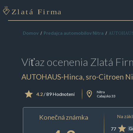
AUTOHAUS-H
Domov
Predajca automobilov Nitra
Víťaz ocenenia
Zlatá Fir
AUTOHAUS-Hinca, sro-Citroen Ni
Nitra
4.2
/ 89 Hodnotení
Cabajská 33
Konečná známka
Na zákl
77
G