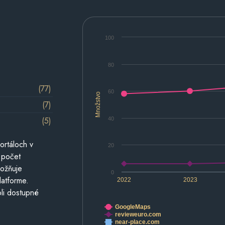
100
80
(77)
60
Množstvo
(7)
(5)
40
ortáloch v
20
 počet
možňuje
0
latforme.
2022
2023
li dostupné
GoogleMaps
revieweuro.com
near-place.com