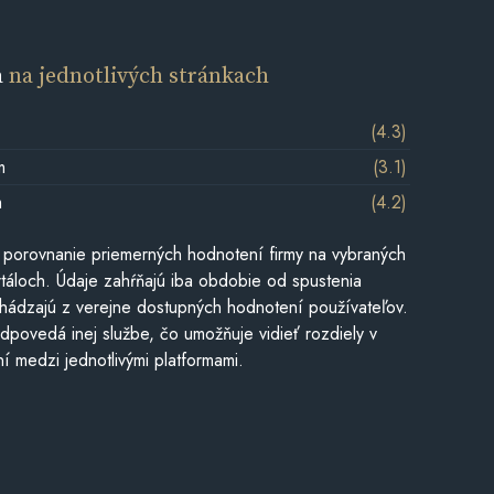
a
na jednotlivých stránkach
(4.3)
m
(3.1)
m
(4.2)
 porovnanie priemerných hodnotení firmy na vybraných
táloch. Údaje zahŕňajú iba obdobie od spustenia
hádzajú z verejne dostupných hodnotení používateľov.
dpovedá inej službe, čo umožňuje vidieť rozdiely v
í medzi jednotlivými platformami.