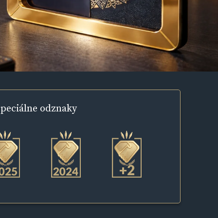
peciálne
odznaky
+2