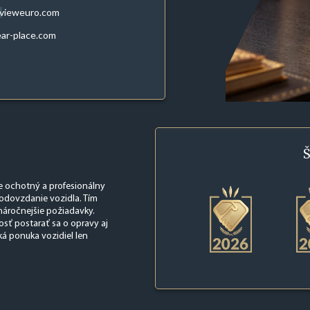
evieweuro.com
ar-place.com
Š
e ochotný a profesionálny
 odovzdanie vozidla. Tím
náročnejšie požiadavky.
sť postarať sa o opravy aj
ká ponuka vozidiel len