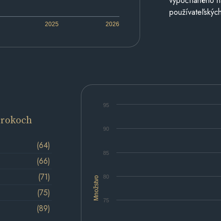
vypočítaného n
používateľských
2025
2026
95
 rokoch
90
(64)
85
(66)
(71)
80
Množstvo
(75)
75
(89)