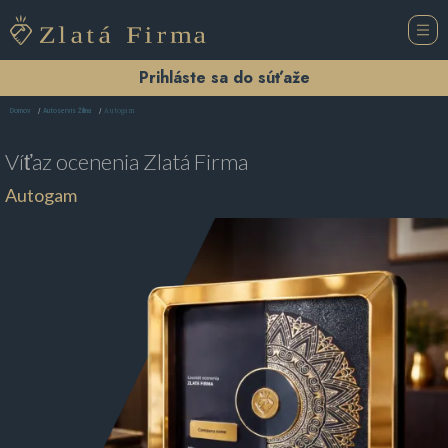
Prihláste sa do súťaže
Autogam
Domov
Autoservis Žilina
Víťaz ocenenia
Zlatá Firma
Autogam