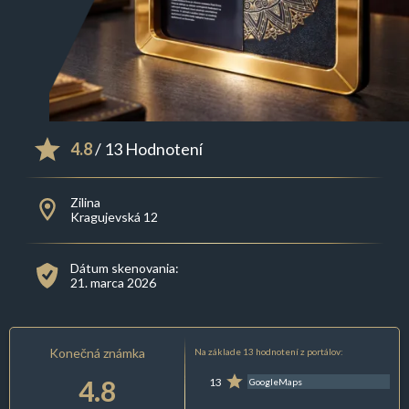
4.8
/ 13 Hodnotení
Zilina
Kragujevská 12
Dátum skenovania:
21. marca 2026
Konečná známka
Na základe 13 hodnotení z portálov:
4.8
13
GoogleMaps