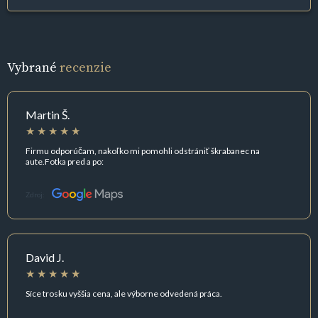
Vybrané
recenzie
Martin Š.
Firmu odporúčam, nakoľko mi pomohli odstrániť škrabanec na
aute.Fotka pred a po:
Zdroj:
David J.
Síce trosku vyššia cena, ale výborne odvedená práca.