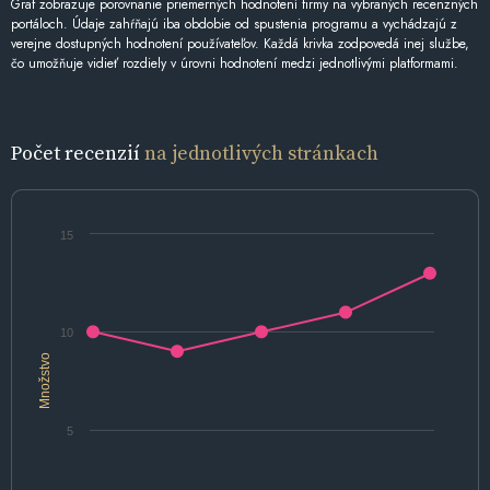
Graf zobrazuje porovnanie priemerných hodnotení firmy na vybraných recenzných
portáloch. Údaje zahŕňajú iba obdobie od spustenia programu a vychádzajú z
verejne dostupných hodnotení používateľov. Každá krivka zodpovedá inej službe,
čo umožňuje vidieť rozdiely v úrovni hodnotení medzi jednotlivými platformami.
Počet recenzií
na jednotlivých stránkach
15
10
Množstvo
5