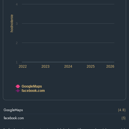
4
hodnotenie
3
2
1
2022
2023
2024
2025
2026
GoogleMaps
facebook.com
GoogleMaps
(4.8)
facebook.com
(5)