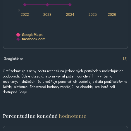
0
2022
2023
2024
2025
2026
GoogleMaps
facebook.com
GoogleMaps
(13)
Graf zobrazuje zmeny počtu recenzií na jednotlivých portáloch v nasledujúcich
obdobiach. Údaje ukazujú, ako sa vyvíjal počet hodnotení firmy v rôznych
recenzných službách, čo umožňuje porovnať ich podiel aj aktivitu používateľov na
každej platforme. Zobrazené hodnoty zahŕňajú iba obdobie, pre ktoré boli
dostupné údaje.
Percentuálne konečné
hodnotenie