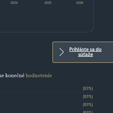
2024
2025
2026
Prihláste sa do
súťaže
ne konečné
hodnotenie
(83%)
(85%)
(85%)
(85%)