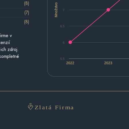
(8)
Množstvo
7
(7)
(8)
6.5
irme v
cenzií
6
ich zdroj.
 kompletné
5.5
2022
2023