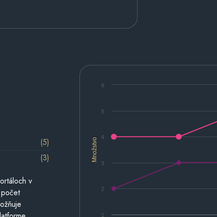
6
5
4
(5)
Množstvo
(3)
3
ortáloch v
2
 počet
možňuje
latforme.
1