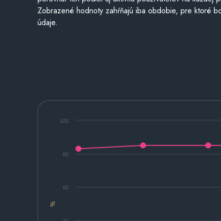
Zobrazené hodnoty zahŕňajú iba obdobie, pre ktoré bo
údaje.
100
80
60
%