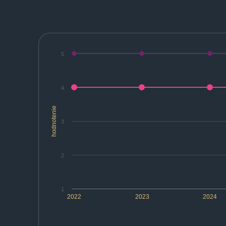
5
4
hodnotenie
3
2
1
2022
2023
2024