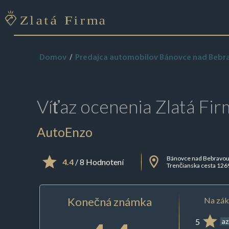
Domov
Predajca automobilov Bánovce nad Bebr
Víťaz ocenenia
Zlatá Fir
AutoEnzo
Bánovce nad Bebravo
4.4
/ 8 Hodnotení
Trenčianska cesta 126
Konečná známka
Na zák
5
az