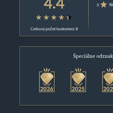
4.4
3
f
Celkový počet hodnotení: 8
Špeciálne
odznak