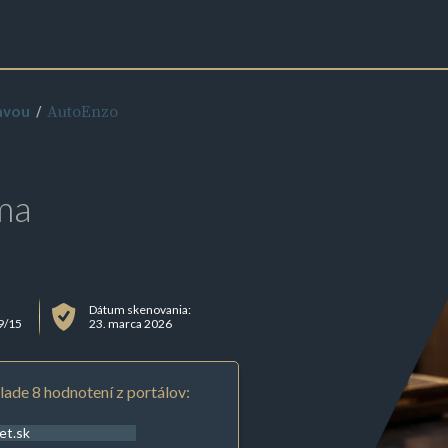
AutoEnzo
avou
ma
u
Dátum skenovania:
9/15
23. marca 2026
lade 8 hodnotení z portálov:
et.sk