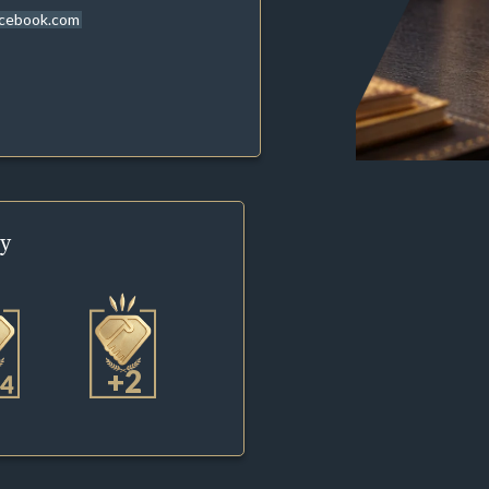
acebook.com
y
+2