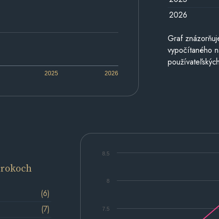
2026
Graf znázorňuj
vypočítaného n
používateľských
2025
2026
8.5
 rokoch
8
(6)
(7)
7.5