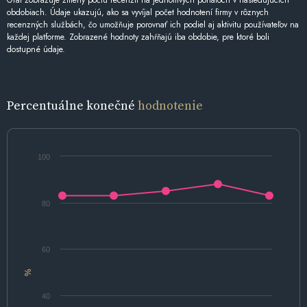
Graf zobrazuje zmeny počtu recenzií na jednotlivých portáloch v nasledujúcich
obdobiach. Údaje ukazujú, ako sa vyvíjal počet hodnotení firmy v rôznych
recenzných službách, čo umožňuje porovnať ich podiel aj aktivitu používateľov na
každej platforme. Zobrazené hodnoty zahŕňajú iba obdobie, pre ktoré boli
dostupné údaje.
Percentuálne konečné
hodnotenie
100
80
60
%
40