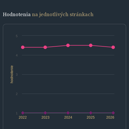
Hodnotenia
na jednotlivých stránkach
5
4
hodnotenie
3
2
1
2022
2023
2024
2025
2026