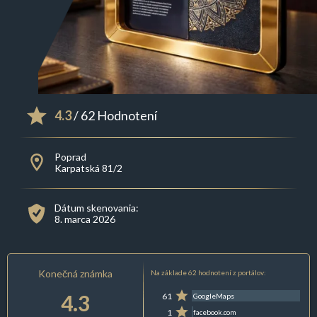
4.3
/ 62 Hodnotení
Poprad
Karpatská 81/2
Dátum skenovania:
8. marca 2026
Konečná známka
Na základe 62 hodnotení z portálov:
4.3
61
GoogleMaps
1
facebook.com