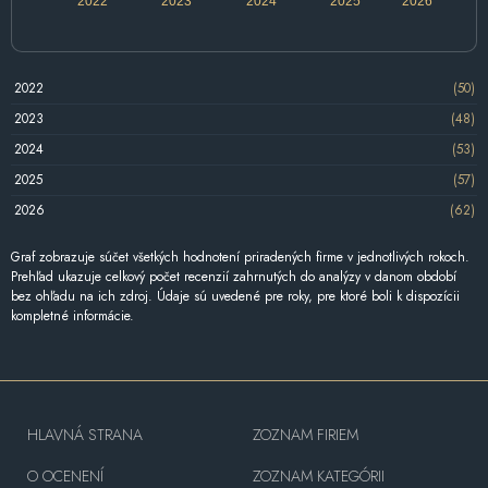
2022
2023
2024
2025
2026
2022
(50)
2023
(48)
2024
(53)
2025
(57)
2026
(62)
Graf zobrazuje súčet všetkých hodnotení priradených firme v jednotlivých rokoch.
Prehľad ukazuje celkový počet recenzií zahrnutých do analýzy v danom období
bez ohľadu na ich zdroj. Údaje sú uvedené pre roky, pre ktoré boli k dispozícii
kompletné informácie.
HLAVNÁ STRANA
ZOZNAM FIRIEM
O OCENENÍ
ZOZNAM KATEGÓRII