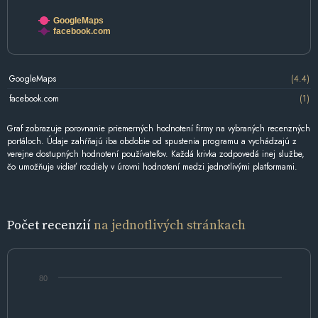
GoogleMaps
facebook.com
GoogleMaps
(4.4)
facebook.com
(1)
Graf zobrazuje porovnanie priemerných hodnotení firmy na vybraných recenzných
portáloch. Údaje zahŕňajú iba obdobie od spustenia programu a vychádzajú z
verejne dostupných hodnotení používateľov. Každá krivka zodpovedá inej službe,
čo umožňuje vidieť rozdiely v úrovni hodnotení medzi jednotlivými platformami.
Počet recenzií
na jednotlivých stránkach
80