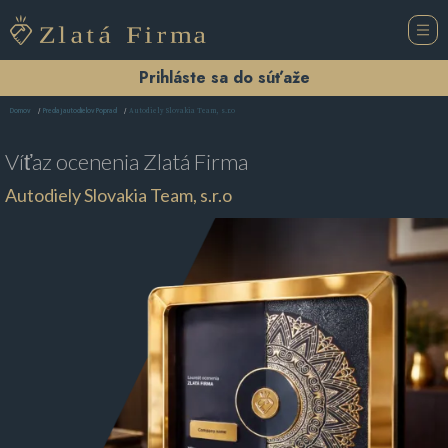
Prihláste sa do súťaže
Autodiely Slovakia Team, s.r.o
Domov
Predaj autodielov Poprad
Víťaz ocenenia
Zlatá Firma
Autodiely Slovakia Team, s.r.o