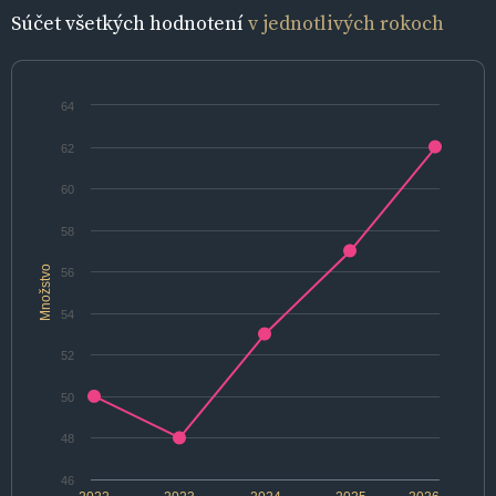
Súčet všetkých hodnotení
v jednotlivých rokoch
64
62
60
58
Množstvo
56
54
52
50
48
46