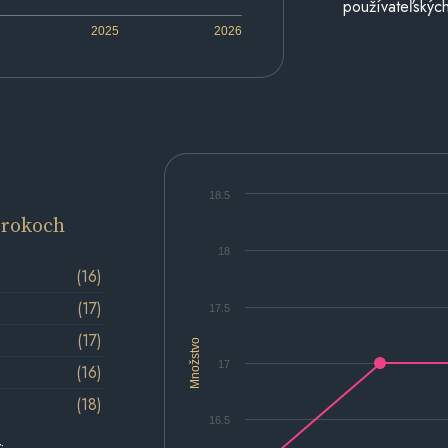
používateľských
2025
2026
18.5
 rokoch
18
(16)
(17)
17.5
(17)
Množstvo
17
(16)
(18)
16.5