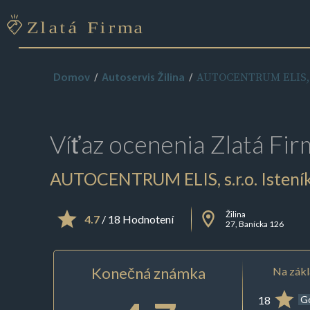
AUTOCENTRUM ELIS, s.r
Domov
Autoservis Žilina
Víťaz ocenenia
Zlatá Fir
AUTOCENTRUM ELIS, s.r.o. Isteník
Žilina
4.7
/ 18 Hodnotení
27, Banícka 126
Konečná známka
Na zákl
18
G