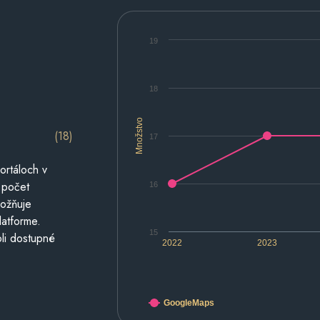
19
18
Množstvo
(18)
17
ortáloch v
 počet
16
možňuje
latforme.
15
li dostupné
2022
2023
GoogleMaps