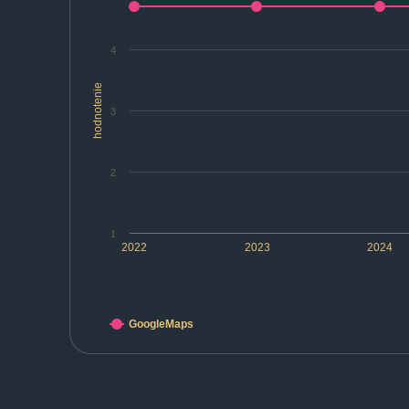
4
hodnotenie
3
2
1
2022
2023
2024
GoogleMaps