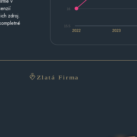
irme v
cenzií
16
ich zdroj.
 kompletné
15.5
2022
2023