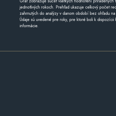
Graf zobrazuje súčet všetkých hodnotení priradených f
jednotlivých rokoch. Prehľad ukazuje celkový počet re
zahrnutých do analýzy v danom období bez ohľadu na 
Údaje sú uvedené pre roky, pre ktoré boli k dispozícii
informácie.