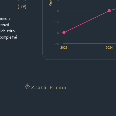
165
(179)
160
irme v
155
cenzií
ich zdroj.
150
 kompletné
145
2023
2024