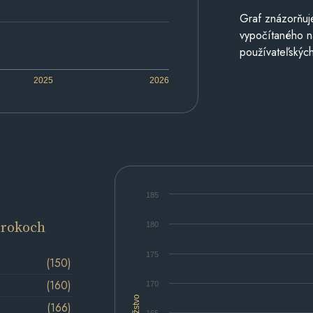
Graf znázorňuj
vypočítaného n
používateľských
2025
2026
185
 rokoch
180
175
(150)
(160)
170
Množstvo
(166)