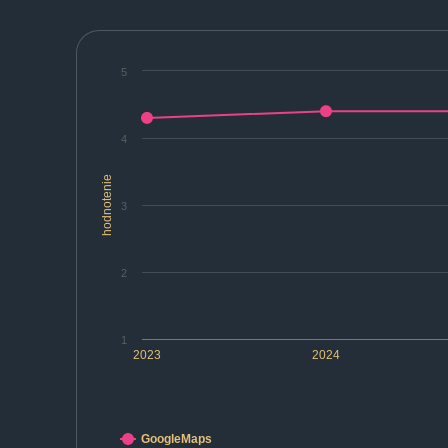
5
4
hodnotenie
3
2
1
2023
2024
GoogleMaps