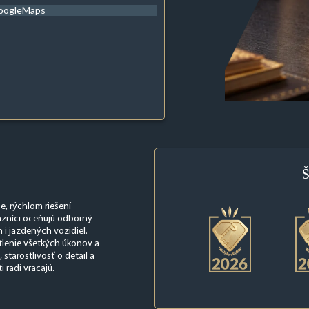
oogleMaps
Š
, rýchlom riešení
kazníci oceňujú odborný
 i jazdených vozidiel.
tlenie všetkých úkonov a
starostlivosť o detail a
 radi vracajú.