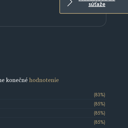
súťaže
ne konečné
hodnotenie
(83%)
(85%)
(85%)
(85%)