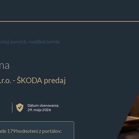
j nových vozidiel/servis
ma
o. - ŠKODA predaj
Dátum skenovania:
29. mája 2026
de 179 hodnotení z portálov: