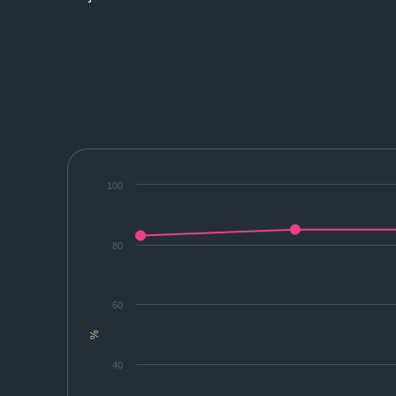
100
80
60
%
40