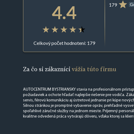
4.4
179
G
Celkový počet hodnotení: 179
Za čo si zákazníci
vážia túto firmu
AUTOCENTRUM BYSTRIANSKY stavia na profesionálnom prístupe
požiadaviek a ochote hľadať najlepšie riešenie pre vodiča. Zá
servis, férovú komunikáciu aj ústretové jednanie pri kúpe nových
Silnou stránkou je promptné vybavenie opráv, prehľadné vysve
spoľahlivé záručné služby na jednom mieste. Príjemný personál, 
kvalitne odvedená práca vytvárajú dôveru, vďaka ktorej sa klienti