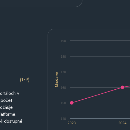
190
180
170
Množstvo
(179)
160
ortáloch v
 počet
150
možňuje
latforme.
140
li dostupné
2023
2024