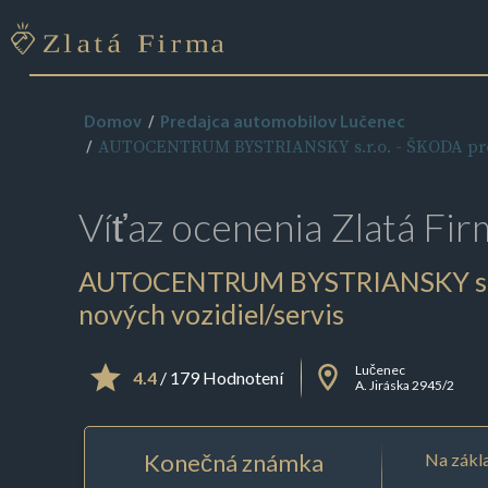
Domov
Predajca automobilov Lučenec
AUTOCENTRUM BYSTRIANSKY s.r.o. - ŠKODA preda
Víťaz ocenenia
Zlatá Fir
AUTOCENTRUM BYSTRIANSKY s.r.
nových vozidiel/servis
Lučenec
4.4
/ 179 Hodnotení
A. Jiráska 2945/2
Konečná známka
Na zákla