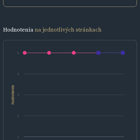
Hodnotenia
na jednotlivých stránkach
5
4
hodnotenie
3
2
1