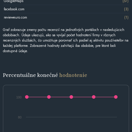
GoogleMaps
(57)
facebook.com
(3)
revieweuro.com
(1)
Graf zobrazuje zmeny počtu recenzií na jednotlivých portáloch v nasledujúcich
obdobiach. Údaje ukazujú, ako sa vyvíjal počet hodnotení firmy v rôznych
recenzných službách, čo umožňuje porovnať ich podiel aj aktivitu používateľov na
každej platforme. Zobrazené hodnoty zahŕňajú iba obdobie, pre ktoré boli
dostupné údaje.
Percentuálne konečné
hodnotenie
100
80