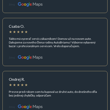
Zdroj:
Csaba O.
Takto má vyzerať servis zákazníkom! Domov už na novom aute.
Dakujeme za nového člena rodiny AutoBriamu! Výborne vybavený
bazár s profesionálnym servisom. Vrelo doporučujem.
Zdroj:
Ondrej R.
Presne pred rokom som tu kupoval uz druhé auto, do dnešného dňa
bez jedinej chybičky, odporúčam
Zdroj: