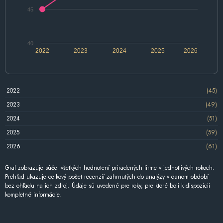
45
40
2022
2023
2024
2025
2026
2022
(45)
2023
(49)
2024
(51)
2025
(59)
2026
(61)
Graf zobrazuje súčet všetkých hodnotení priradených firme v jednotlivých rokoch.
Prehľad ukazuje celkový počet recenzií zahrnutých do analýzy v danom období
bez ohľadu na ich zdroj. Údaje sú uvedené pre roky, pre ktoré boli k dispozícii
kompletné informácie.