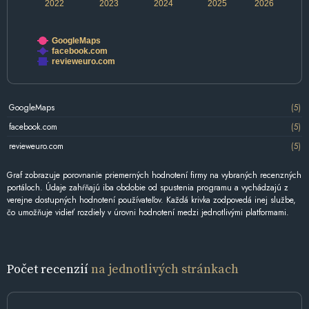
2022
2023
2024
2025
2026
GoogleMaps
facebook.com
revieweuro.com
GoogleMaps
(5)
facebook.com
(5)
revieweuro.com
(5)
Graf zobrazuje porovnanie priemerných hodnotení firmy na vybraných recenzných
portáloch. Údaje zahŕňajú iba obdobie od spustenia programu a vychádzajú z
verejne dostupných hodnotení používateľov. Každá krivka zodpovedá inej službe,
čo umožňuje vidieť rozdiely v úrovni hodnotení medzi jednotlivými platformami.
Počet recenzií
na jednotlivých stránkach