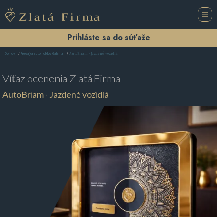
Prihláste sa do súťaže
AutoBriam - Jazdené vozidlá
Domov
Predajca automobilov Galanta
Víťaz ocenenia
Zlatá Firma
AutoBriam - Jazdené vozidlá