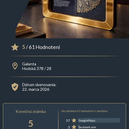
5
/ 61 Hodnotení
Galanta
Hodská 378 / 28
Dátum skenovania:
22. marca 2026
Konečná známka
Na základe 61 hodnotení z portálov:
5
57
GoogleMaps
3
facebook.com