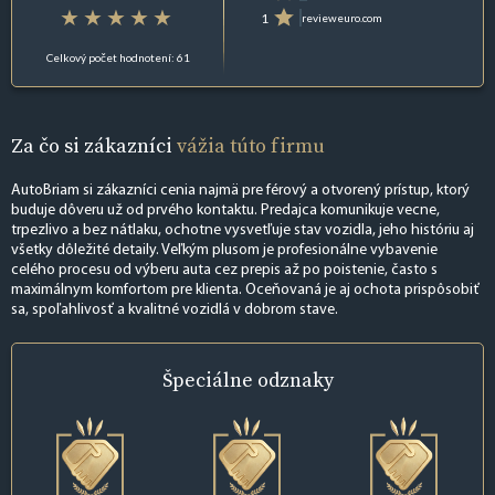
1
revieweuro.com
Celkový počet hodnotení: 61
Za čo si zákazníci
vážia túto firmu
AutoBriam si zákazníci cenia najmä pre férový a otvorený prístup, ktorý
buduje dôveru už od prvého kontaktu. Predajca komunikuje vecne,
trpezlivo a bez nátlaku, ochotne vysvetľuje stav vozidla, jeho históriu aj
všetky dôležité detaily. Veľkým plusom je profesionálne vybavenie
celého procesu od výberu auta cez prepis až po poistenie, často s
maximálnym komfortom pre klienta. Oceňovaná je aj ochota prispôsobiť
sa, spoľahlivosť a kvalitné vozidlá v dobrom stave.
Špeciálne
odznaky