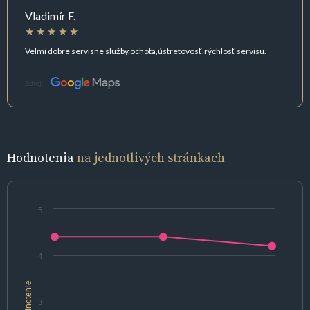
Vladimír F.
Velmi dobre servisne služby,ochota,ústretovosť,rýchlosť servisu.
Zdroj:
Hodnotenia
na jednotlivých stránkach
5
4
hodnotenie
3