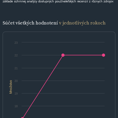
základe súhrnnej analýzy dostupných používateľských recenzií z rôznych zdrojov.
Súčet všetkých hodnotení
v jednotlivých rokoch
23
22
21
20
Množstvo
19
18