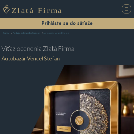
Prihláste sa do súťaže
Autobazár Vencel Štefan
Domov
Predajca automobilov Smižany
Víťaz ocenenia
Zlatá Firma
Autobazár Vencel Štefan