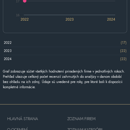
17
16
2022
2023
2024
2022
(17)
2023
(22)
2024
(22)
Graf zobrazuje súčet všetkých hodnotení priradených firme v jednotlivých rokoch.
Prehľad ukazuje celkový počet recenzií zahrnutých do analýzy v danom období
bez ohľadu na ich zdroj. Údaje sú uvedené pre roky, pre ktoré boli k dispozícii
kompletné informácie.
HLAVNÁ STRANA
ZOZNAM FIRIEM
O OCENENÍ
ZOZNAM KATEGÓRII