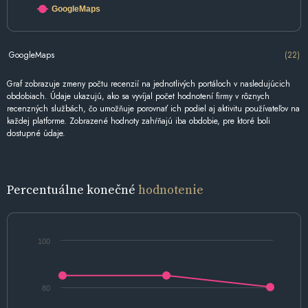
GoogleMaps
GoogleMaps
(22)
Graf zobrazuje zmeny počtu recenzií na jednotlivých portáloch v nasledujúcich
obdobiach. Údaje ukazujú, ako sa vyvíjal počet hodnotení firmy v rôznych
recenzných službách, čo umožňuje porovnať ich podiel aj aktivitu používateľov na
každej platforme. Zobrazené hodnoty zahŕňajú iba obdobie, pre ktoré boli
dostupné údaje.
Percentuálne konečné
hodnotenie
100
80