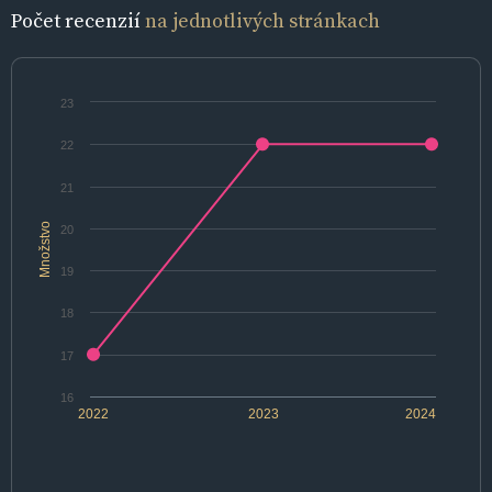
Počet recenzií
na jednotlivých stránkach
23
22
21
Množstvo
20
19
18
17
16
2022
2023
2024