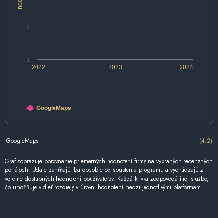
2
1
2022
2023
2024
GoogleMaps
GoogleMaps
(4.2)
Graf zobrazuje porovnanie priemerných hodnotení firmy na vybraných recenzných
portáloch. Údaje zahŕňajú iba obdobie od spustenia programu a vychádzajú z
verejne dostupných hodnotení používateľov. Každá krivka zodpovedá inej službe,
čo umožňuje vidieť rozdiely v úrovni hodnotení medzi jednotlivými platformami.