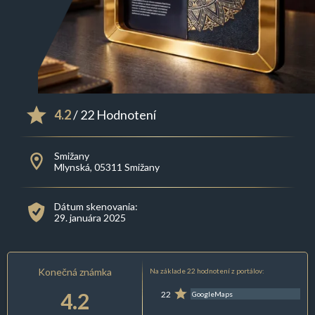
4.2
/ 22 Hodnotení
Smižany
Mlynská, 05311 Smižany
Dátum skenovania:
29. januára 2025
Konečná známka
Na základe 22 hodnotení z portálov:
4.2
22
GoogleMaps