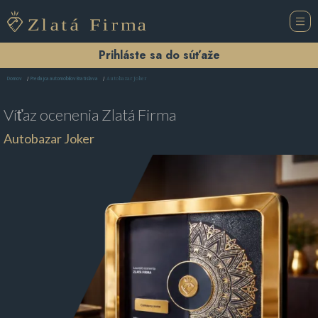
Prihláste sa do súťaže
Autobazar Joker
Domov
Predajca automobilov Bratislava
Víťaz ocenenia
Zlatá Firma
Autobazar Joker