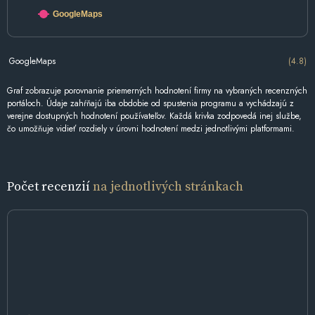
GoogleMaps
GoogleMaps
(4.8)
Graf zobrazuje porovnanie priemerných hodnotení firmy na vybraných recenzných
portáloch. Údaje zahŕňajú iba obdobie od spustenia programu a vychádzajú z
verejne dostupných hodnotení používateľov. Každá krivka zodpovedá inej službe,
čo umožňuje vidieť rozdiely v úrovni hodnotení medzi jednotlivými platformami.
Počet recenzií
na jednotlivých stránkach