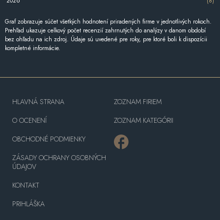
2026
(8)
Graf zobrazuje súčet všetkých hodnotení priradených firme v jednotlivých rokoch.
Prehľad ukazuje celkový počet recenzií zahrnutých do analýzy v danom období
bez ohľadu na ich zdroj. Údaje sú uvedené pre roky, pre ktoré boli k dispozícii
kompletné informácie.
HLAVNÁ STRANA
ZOZNAM FIRIEM
O OCENENÍ
ZOZNAM KATEGÓRII
OBCHODNÉ PODMIENKY
ZÁSADY OCHRANY OSOBNÝCH
ÚDAJOV
KONTAKT
PRIHLÁŠKA