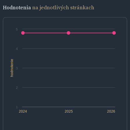
Hodnotenia
na jednotlivých stránkach
5
4
hodnotenie
3
2
1
2024
2025
2026