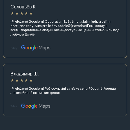
Соловьёв К.
(Preložené Googlom) Odporúčam každému...slušní ľudia a veľmi
dostupné ceny. Autá pre každý zadok😁(Pôvodné)Рекомендую
всем...порядочные люди и очень доступные цены.Автомобили под
любую ж@пу😁
Zdroj:
Владимир Ш.
(Preložené Googlom) Požičovňa áut za nízke ceny(Pôvodné)Аренда
автомобилей по низким ценам
Zdroj: