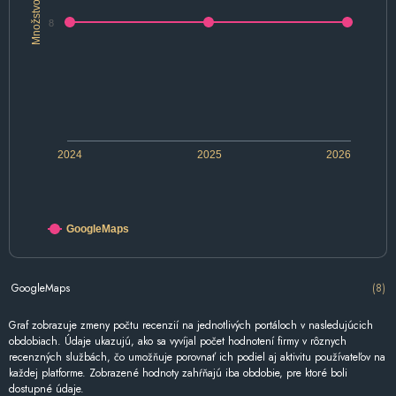
Množstvo
8
2024
2025
2026
GoogleMaps
GoogleMaps
(8)
Graf zobrazuje zmeny počtu recenzií na jednotlivých portáloch v nasledujúcich
obdobiach. Údaje ukazujú, ako sa vyvíjal počet hodnotení firmy v rôznych
recenzných službách, čo umožňuje porovnať ich podiel aj aktivitu používateľov na
každej platforme. Zobrazené hodnoty zahŕňajú iba obdobie, pre ktoré boli
dostupné údaje.