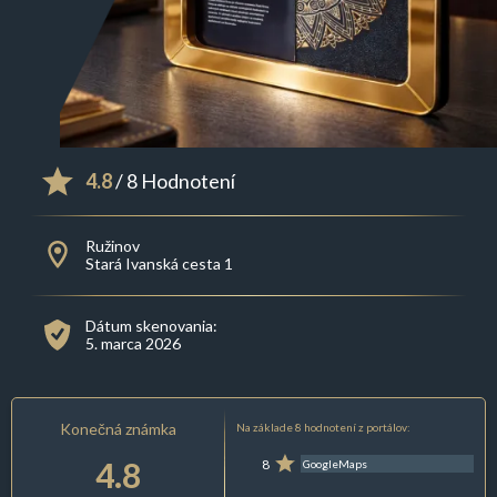
4.8
/ 8 Hodnotení
Ružinov
Stará Ivanská cesta 1
Dátum skenovania:
5. marca 2026
Konečná známka
Na základe 8 hodnotení z portálov:
4.8
8
GoogleMaps