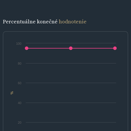
Percentuálne konečné
hodnotenie
100
80
60
%
40
20