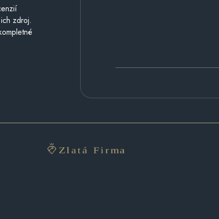
cenzií
ich zdroj.
 kompletné