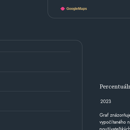
GoogleMaps
Percentuál
2023
Graf znázorňuj
vypočítaného n
používateľských