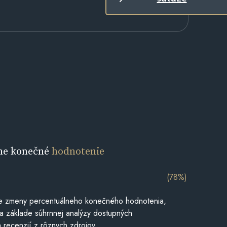
ne konečné
hodnotenie
(78%)
e zmeny percentuálneho konečného hodnotenia,
a základe súhrnnej analýzy dostupných
 recenzií z rôznych zdrojov.