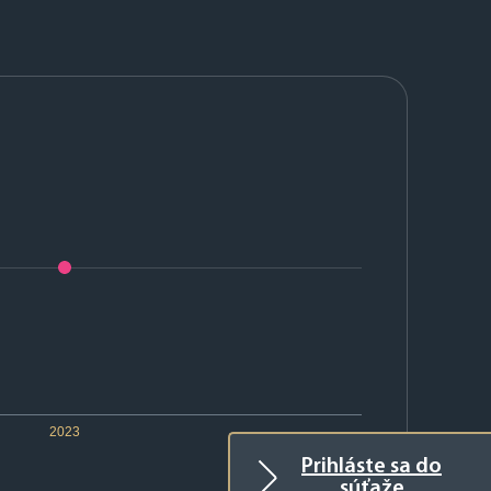
2023
Prihláste sa do
súťaže