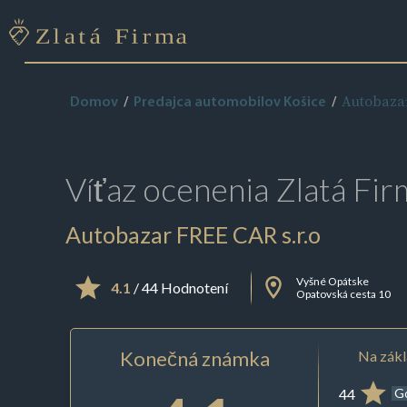
Autobazar
Domov
Predajca automobilov Košice
Víťaz ocenenia
Zlatá Fir
Autobazar FREE CAR s.r.o
Vyšné Opátske
4.1
/ 44 Hodnotení
Opatovská cesta 10
Konečná známka
Na zákl
44
G