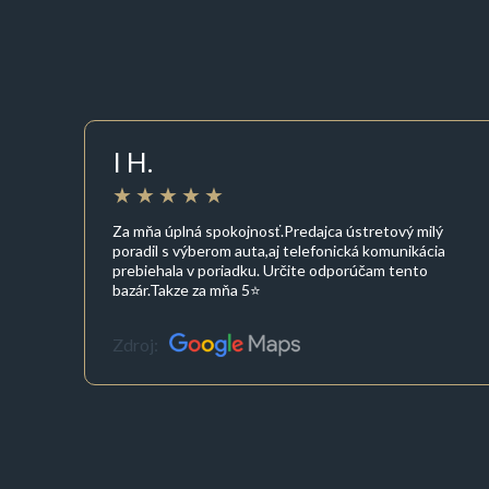
I H.
Za mňa úplná spokojnosť.Predajca ústretový milý
poradil s výberom auta,aj telefonická komunikácia
prebiehala v poriadku. Určite odporúčam tento
bazár.Takze za mňa 5⭐
Zdroj: