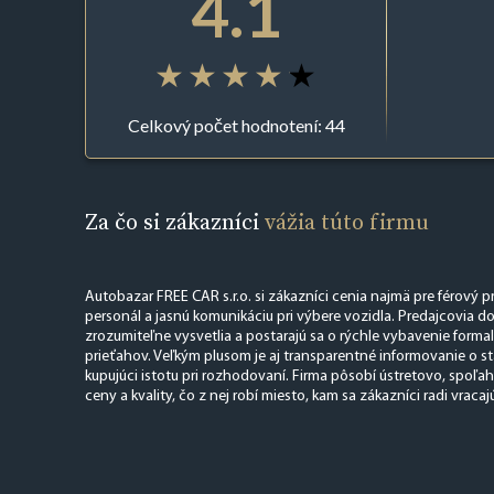
4.1
Celkový počet hodnotení: 44
Za čo si zákazníci
vážia túto firmu
Autobazar FREE CAR s.r.o. si zákazníci cenia najmä pre férový p
personál a jasnú komunikáciu pri výbere vozidla. Predajcovia d
zrozumiteľne vysvetlia a postarajú sa o rýchle vybavenie forma
prieťahov. Veľkým plusom je aj transparentné informovanie o s
kupujúci istotu pri rozhodovaní. Firma pôsobí ústretovo, spoľ
ceny a kvality, čo z nej robí miesto, kam sa zákazníci radi vracaj