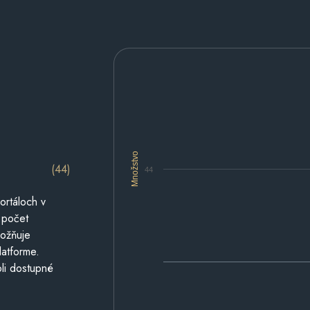
Množstvo
(44)
44
ortáloch v
 počet
možňuje
latforme.
li dostupné