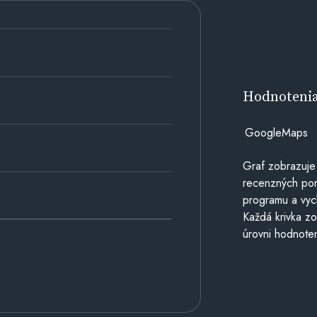
Hodnoteni
GoogleMaps
Graf zobrazuje
recenzných por
programu a vyc
Každá krivka zo
úrovni hodnoten