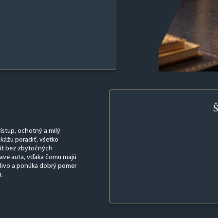
Š
rístup, ochotný a milý
okážu poradiť, všetko
lít bez zbytočných
tave auta, vďaka čomu majú
ahlivo a ponúka dobrý pomer
ú.