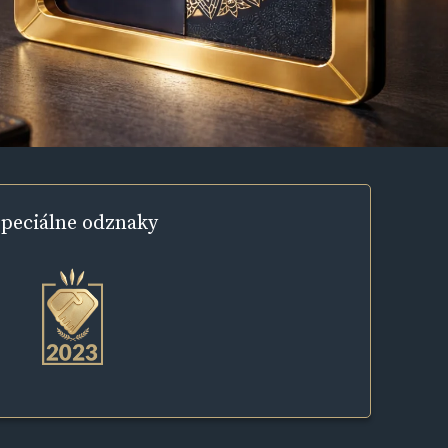
peciálne
odznaky