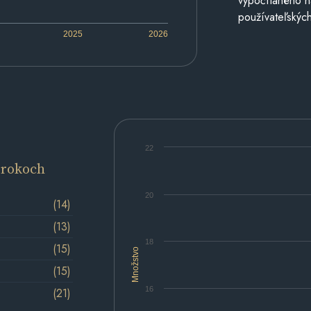
vypočítaného n
používateľských
2025
2026
22
 rokoch
20
(14)
(13)
18
(15)
Množstvo
(15)
16
(21)