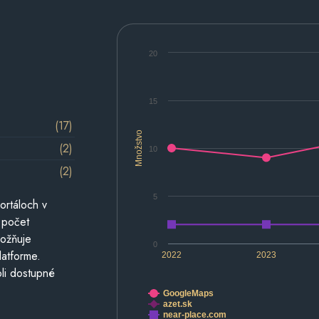
20
15
(17)
Množstvo
(2)
10
(2)
5
ortáloch v
 počet
možňuje
0
latforme.
2022
2023
li dostupné
GoogleMaps
azet.sk
near-place.com