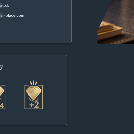
et.sk
ar-place.com
y
+2