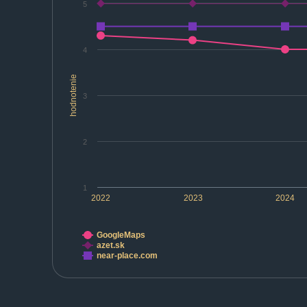
5
4
hodnotenie
3
2
1
2022
2023
2024
GoogleMaps
azet.sk
near-place.com