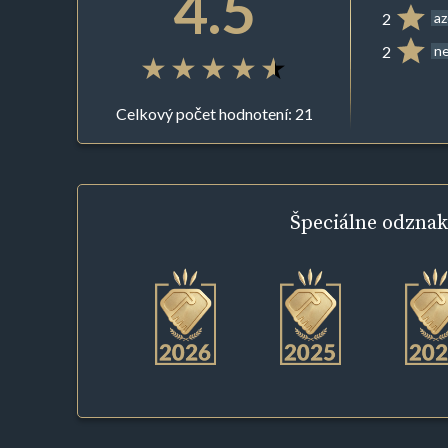
4.5
2
az
2
ne
Celkový počet hodnotení: 21
Špeciálne
odznak