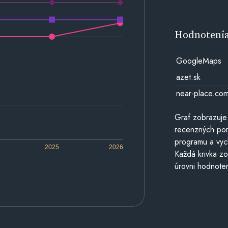
Hodnoteni
GoogleMaps
azet.sk
near-place.co
Graf zobrazuje
recenzných por
programu a vyc
2025
2026
Každá krivka zo
úrovni hodnoten