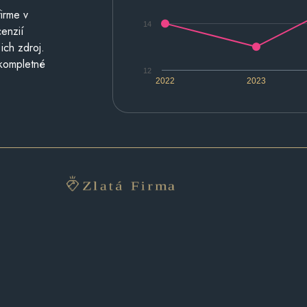
irme v
14
cenzií
ich zdroj.
 kompletné
12
2022
2023