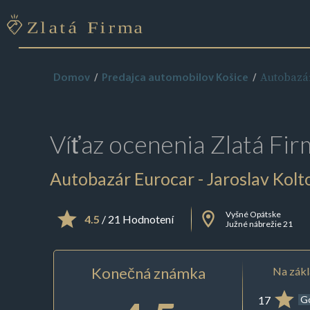
Autobazár
Domov
Predajca automobilov Košice
Víťaz ocenenia
Zlatá Fir
Autobazár Eurocar - Jaroslav Kolt
Vyšné Opátske
4.5
/ 21 Hodnotení
Južné nábrežie 21
Konečná známka
Na zákl
17
G