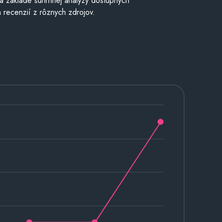
a základe súhrnnej analýzy dostupných
 recenzií z rôznych zdrojov.