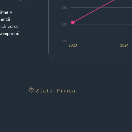
150
irme v
cenzií
140
ich zdroj.
 kompletné
130
2023
2024