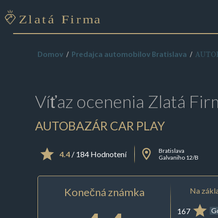
AUTO
Domov
Predajca automobilov Bratislava
Víťaz ocenenia
Zlatá Fir
AUTOBAZÁR CAR PLAY
Bratislava
4.4
/ 184 Hodnotení
Galvaniho 12/B
Konečná známka
Na zákla
167
G