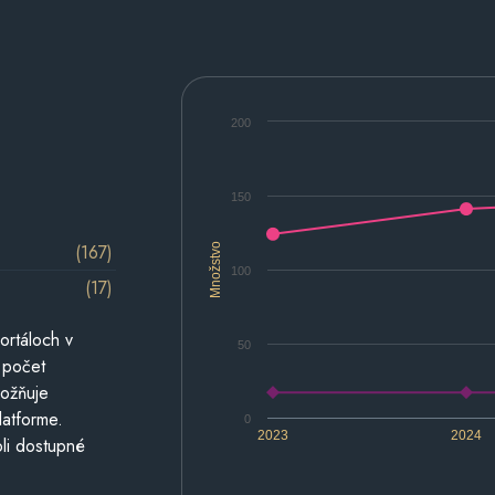
200
150
(167)
Množstvo
100
(17)
ortáloch v
50
 počet
možňuje
latforme.
0
2023
2024
li dostupné