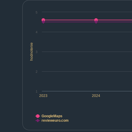
5
4
hodnotenie
3
2
1
2023
2024
GoogleMaps
revieweuro.com