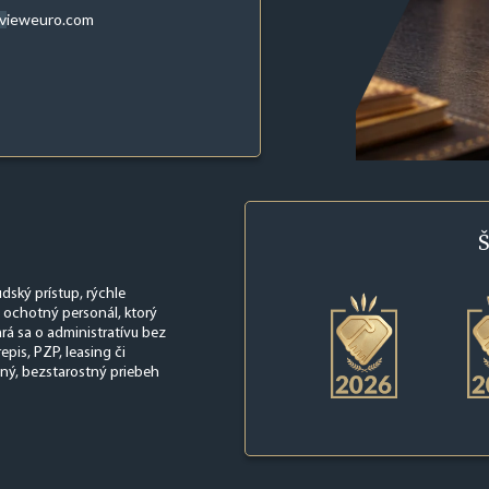
evieweuro.com
Š
ský prístup, rýchle
ú ochotný personál, ktorý
rá sa o administratívu bez
pis, PZP, leasing či
lný, bezstarostný priebeh