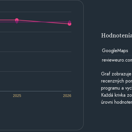
Hodnoteni
GoogleMaps
revieweuro.co
Graf zobrazuje
recenzných por
programu a vyc
Každá krivka zo
2025
2026
úrovni hodnoten