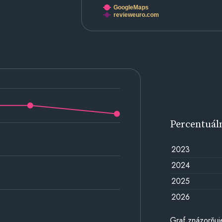
GoogleMaps
revieweuro.com
Percentuál
2023
2024
2025
2026
Graf znázorňuj