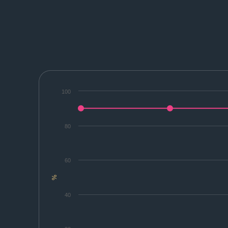
100
80
60
%
40