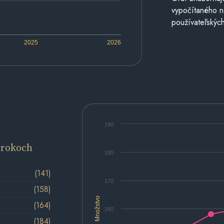
vypočítaného n
používateľských
2025
2026
190
 rokoch
180
(141)
170
(158)
Množstvo
(164)
160
(184)