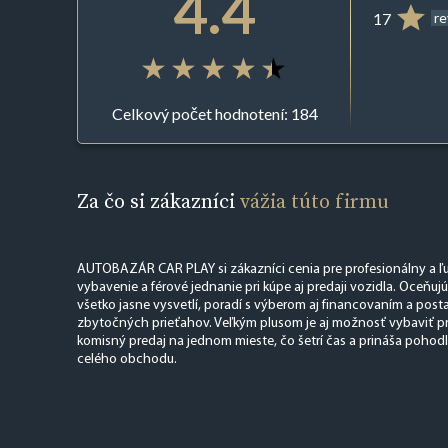
4.4
17
r
Celkový počet hodnotení: 184
Za čo si zákazníci
vážia túto firmu
AUTOBAZÁR CAR PLAY si zákazníci cenia pre profesionálny a ľud
vybavenie a férové jednanie pri kúpe aj predaji vozidla. Oceňuj
všetko jasne vysvetlí, poradí s výberom aj financovaním a posta
zbytočných prieťahov. Veľkým plusom je aj možnosť vybaviť pre
komisný predaj na jednom mieste, čo šetrí čas a prináša pohod
celého obchodu.