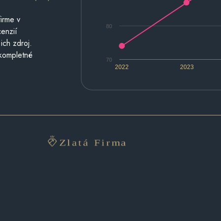
irme v
80
cenzií
ich zdroj.
 kompletné
70
2022
2023