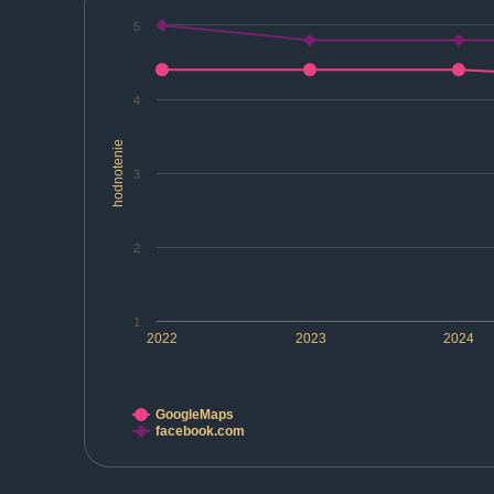
5
4
hodnotenie
3
2
1
2022
2023
2024
GoogleMaps
facebook.com