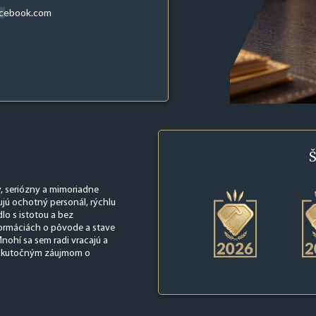
acebook.com
Š
, seriózny a mimoriadne
ujú ochotný personál, rýchlu
lo s istotou a bez
formáciách o pôvode a stave
nohí sa sem radi vracajú a
so skutočným záujmom o