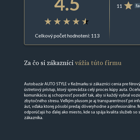
4.5
11
f
Celkový počet hodnotení: 113
Za čo si zákazníci
vážia túto firmu
Autobazár AUTO STYLE v Kežmarku si zákazníci cenia pre férový
ústretový prístup, ktorý sprevádza celý proces kúpy auta. Oceň
komunikáciu aj schopnosť poradiť tak, aby si každý vybral vozid
zbytočného stresu. Veľkým plusom je aj transparentnosť pri in
áut, vďaka ktorej pôsobí predaj dôveryhodne a profesionálne. M
odporúčajú ho ďalej ako miesto, kde sa spája kvalita služieb 
zákazníka.