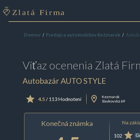
Autob
Domov
Predajca automobilov Kežmarok
Víťaz ocenenia
Zlatá Fir
Autobazár AUTO STYLE
Kezmarok
4.5
/ 113 Hodnotení
Slavkovská 69
Konečná známka
Na zákla
102
G