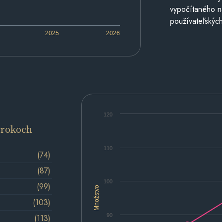
vypočítaného n
používateľských
2025
2026
120
 rokoch
110
(74)
(87)
100
(99)
Množstvo
(103)
90
(113)