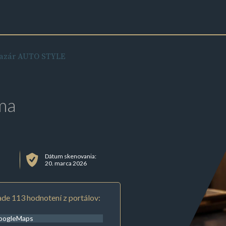
azár AUTO STYLE
ma
Dátum skenovania:
20. marca 2026
de 113 hodnotení z portálov:
oogleMaps