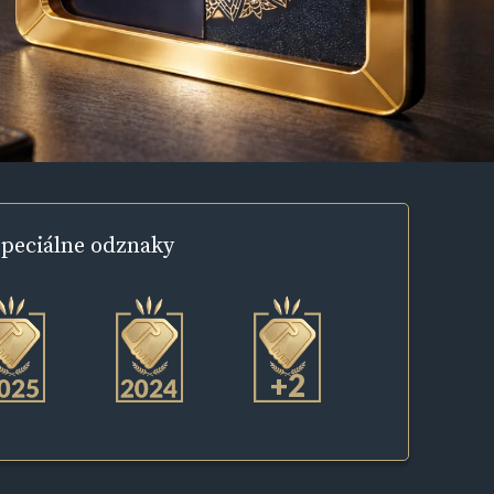
peciálne
odznaky
+2