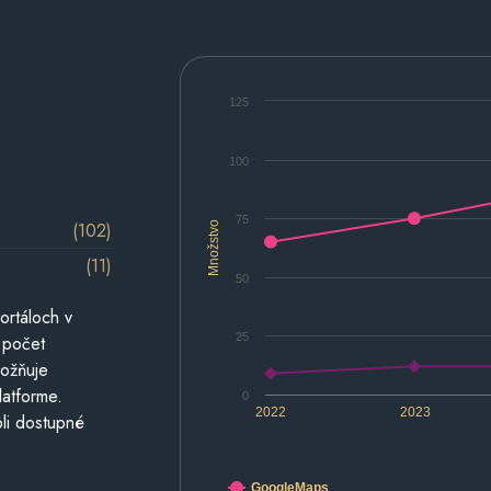
125
100
75
(102)
Množstvo
(11)
50
ortáloch v
25
 počet
možňuje
latforme.
0
2022
2023
li dostupné
GoogleMaps