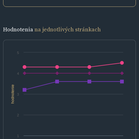
Hodnotenia
na jednotlivých stránkach
5
4
hodnotenie
3
2
1