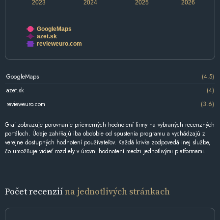
2023
2024
2025
2026
GoogleMaps
azet.sk
revieweuro.com
GoogleMaps
(4.5)
azet.sk
(4)
revieweuro.com
(3.6)
Graf zobrazuje porovnanie priemerných hodnotení firmy na vybraných recenzných
portáloch. Údaje zahŕňajú iba obdobie od spustenia programu a vychádzajú z
verejne dostupných hodnotení používateľov. Každá krivka zodpovedá inej službe,
čo umožňuje vidieť rozdiely v úrovni hodnotení medzi jednotlivými platformami.
Počet recenzií
na jednotlivých stránkach