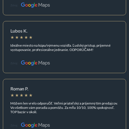
Zdroj:
Lubos K.
Ideálne miesto na kúpu/výmenu vozidla. Ľudský prístup, príjemné
vystupovanie, profesionálne jednanie. ODPORÚČAM!
Zdroj:
Roman P.
Môžem len vrelo odporučiť. Veľmi priateľský a príjemný tím predajcov.
Vo všetkom vám poradia a pomôžu. Za mňa 10/10, 100% spokojnosť.
TOP bazár v okolí.
Zdroj: