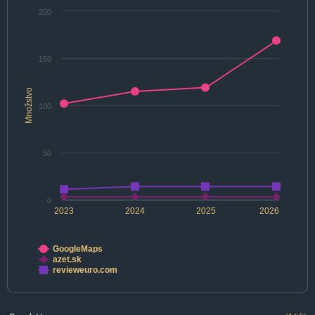
200
150
Množstvo
100
50
0
2023
2024
2025
2026
GoogleMaps
azet.sk
revieweuro.com