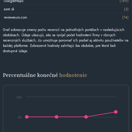
GoogleMaps
(169)
azet.sk
(3)
revieweuro.com
(14)
Graf zobrazuje zmeny počtu recenzií na jednotlivých portáloch v nasledujúcich
obdobiach. Údaje ukazujú, ako sa vyvíjal počet hodnotení firmy v rôznych
recenzných službách, čo umožňuje porovnať ich podiel aj aktivitu používateľov na
každej platforme. Zobrazené hodnoty zahŕňajú iba obdobie, pre ktoré boli
dostupné údaje.
Percentuálne konečné
hodnotenie
100
80