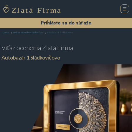
Prihláste sa do súťaže
Autobazár 1 Sládkovičovo
Domov
Predajca automobilov Sládkovičovo
Víťaz ocenenia
Zlatá Firma
Autobazár 1 Sládkovičovo