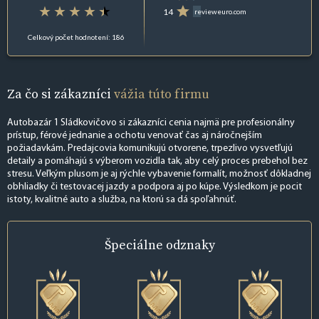
14
revieweuro.com
Celkový počet hodnotení: 186
Za čo si zákazníci
vážia túto firmu
Autobazár 1 Sládkovičovo si zákazníci cenia najmä pre profesionálny
prístup, férové jednanie a ochotu venovať čas aj náročnejším
požiadavkám. Predajcovia komunikujú otvorene, trpezlivo vysvetľujú
detaily a pomáhajú s výberom vozidla tak, aby celý proces prebehol bez
stresu. Veľkým plusom je aj rýchle vybavenie formalít, možnosť dôkladnej
obhliadky či testovacej jazdy a podpora aj po kúpe. Výsledkom je pocit
istoty, kvalitné auto a služba, na ktorú sa dá spoľahnúť.
Špeciálne
odznaky