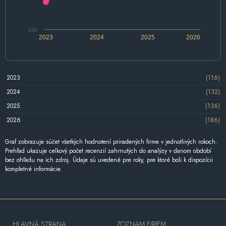
100
2023
2024
2025
2026
2023
(116)
2024
(132)
2025
(136)
2026
(186)
Graf zobrazuje súčet všetkých hodnotení priradených firme v jednotlivých rokoch.
Prehľad ukazuje celkový počet recenzií zahrnutých do analýzy v danom období
bez ohľadu na ich zdroj. Údaje sú uvedené pre roky, pre ktoré boli k dispozícii
kompletné informácie.
HLAVNÁ STRANA
ZOZNAM FIRIEM