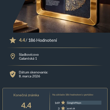
4.4
/ 186 Hodnotení
Sladkovicovo
Galantská 1
Dátum skenovania:
8. marca 2026
Konečná známka
Na základe 186 hodnotení z portálov:
4.4
169
GoogleMaps
3
azet.sk