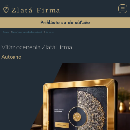
Prihláste sa do súťaže
Autoano
Domov
Predajca automobilov Ružomberok
Víťaz ocenenia
Zlatá Firma
Autoano