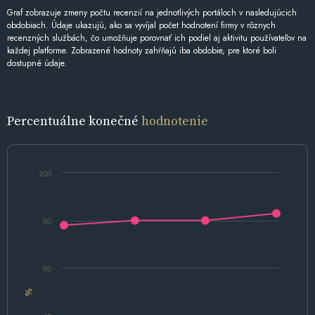
Graf zobrazuje zmeny počtu recenzií na jednotlivých portáloch v nasledujúcich
obdobiach. Údaje ukazujú, ako sa vyvíjal počet hodnotení firmy v rôznych
recenzných službách, čo umožňuje porovnať ich podiel aj aktivitu používateľov na
každej platforme. Zobrazené hodnoty zahŕňajú iba obdobie, pre ktoré boli
dostupné údaje.
Percentuálne konečné
hodnotenie
100
80
60
%