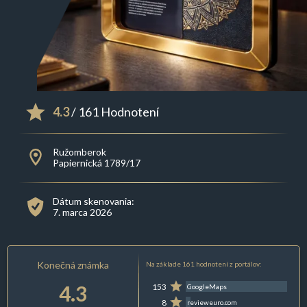
4.3
/ 161 Hodnotení
Ružomberok
Papiernická 1789/17
Dátum skenovania:
7. marca 2026
Konečná známka
Na základe 161 hodnotení z portálov:
4.3
153
GoogleMaps
8
revieweuro.com