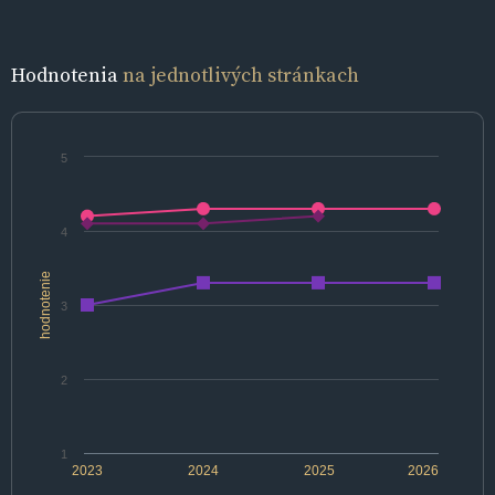
Hodnotenia
na jednotlivých stránkach
5
4
hodnotenie
3
2
1
2023
2024
2025
2026