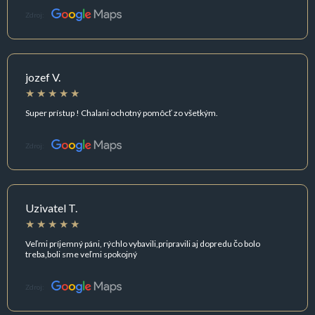
Zdroj:
jozef V.
Super prístup ! Chalani ochotný pomôcť zo všetkým.
Zdroj:
Uzivatel T.
Veľmi príjemný páni, rýchlo vybavili,pripravili aj dopredu čo bolo
treba,boli sme veľmi spokojný
Zdroj: