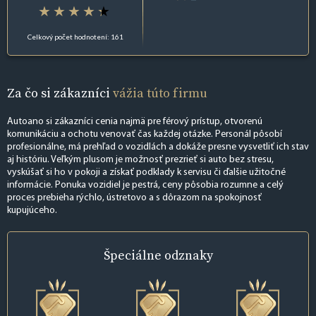
Celkový počet hodnotení: 161
Za čo si zákazníci
vážia túto firmu
Autoano si zákazníci cenia najmä pre férový prístup, otvorenú
komunikáciu a ochotu venovať čas každej otázke. Personál pôsobí
profesionálne, má prehľad o vozidlách a dokáže presne vysvetliť ich stav
aj históriu. Veľkým plusom je možnosť prezrieť si auto bez stresu,
vyskúšať si ho v pokoji a získať podklady k servisu či ďalšie užitočné
informácie. Ponuka vozidiel je pestrá, ceny pôsobia rozumne a celý
proces prebieha rýchlo, ústretovo a s dôrazom na spokojnosť
kupujúceho.
Špeciálne
odznaky