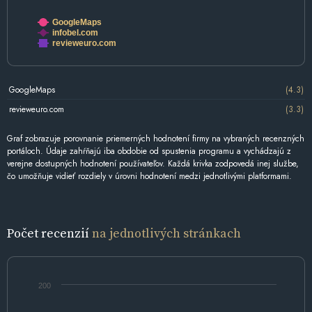
GoogleMaps
infobel.com
revieweuro.com
GoogleMaps
(4.3)
revieweuro.com
(3.3)
Graf zobrazuje porovnanie priemerných hodnotení firmy na vybraných recenzných
portáloch. Údaje zahŕňajú iba obdobie od spustenia programu a vychádzajú z
verejne dostupných hodnotení používateľov. Každá krivka zodpovedá inej službe,
čo umožňuje vidieť rozdiely v úrovni hodnotení medzi jednotlivými platformami.
Počet recenzií
na jednotlivých stránkach
200