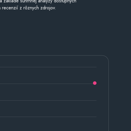
a základe súhrnnej analýzy dostupných
 recenzií z rôznych zdrojov.