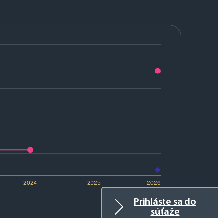
2024
2025
2026
Prihláste sa do
súťaže