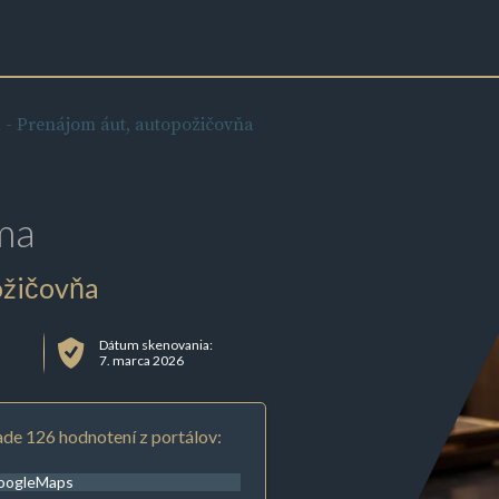
a - Prenájom áut, autopožičovňa
ma
ožičovňa
Dátum skenovania:
7. marca 2026
de 126 hodnotení z portálov:
oogleMaps