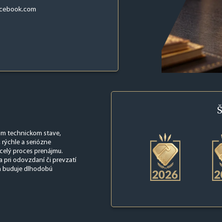
acebook.com
Š
nom technickom stave,
 rýchle a seriózne
 celý proces prenájmu.
a pri odovzdaní či prevzatí
a buduje dlhodobú