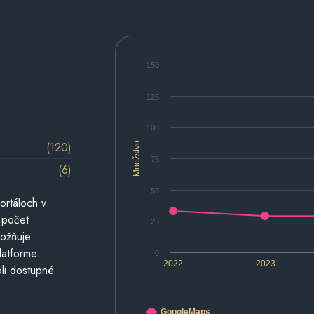
150
125
100
(120)
Množstvo
75
(6)
50
ortáloch v
 počet
25
možňuje
latforme.
0
2022
2023
li dostupné
GoogleMaps