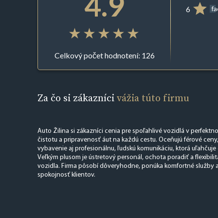
4.9
6
f
Celkový počet hodnotení: 126
Za čo si zákazníci
vážia túto firmu
Auto Žilina si zákazníci cenia pre spoľahlivé vozidlá v perfekt
čistotu a pripravenosť áut na každú cestu. Oceňujú férové ceny,
vybavenie aj profesionálnu, ľudskú komunikáciu, ktorá uľahčuje
Veľkým plusom je ústretový personál, ochota poradiť a flexibilit
vozidla. Firma pôsobí dôveryhodne, ponúka komfortné služby 
spokojnosť klientov.