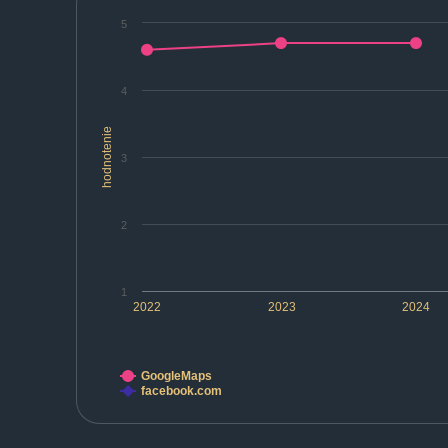
5
4
hodnotenie
3
2
1
2022
2023
2024
GoogleMaps
facebook.com