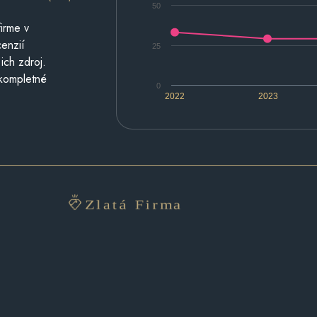
50
irme v
cenzií
25
ich zdroj.
 kompletné
0
2022
2023