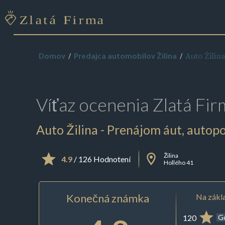
Auto Žilin
Domov
Predajca automobilov Žilina
Víťaz ocenenia
Zlatá Fir
Auto Žilina - Prenájom áut, autop
Žilina
4.9
/ 126 Hodnotení
Hollého 41
Konečná známka
Na zákla
120
G