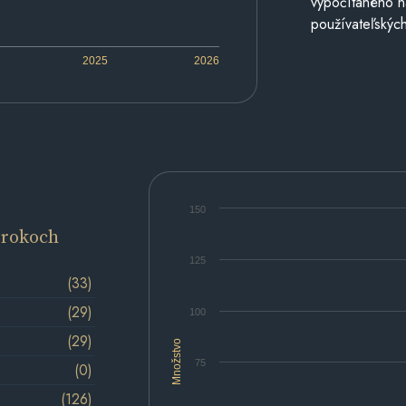
vypočítaného n
používateľských
2025
2026
150
 rokoch
125
(33)
(29)
100
(29)
Množstvo
75
(0)
(126)